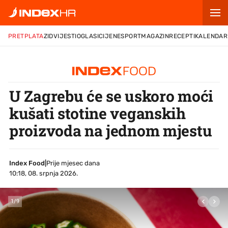
PRETPLATA
ZID
VIJESTI
OGLASI
CIJENE
SPORT
MAGAZIN
RECEPTI
KALENDAR
U Zagrebu će se uskoro moći
kušati stotine veganskih
proizvoda na jednom mjestu
Index Food
|
Prije mjesec dana
10:18, 08. srpnja 2026.
1
/
9