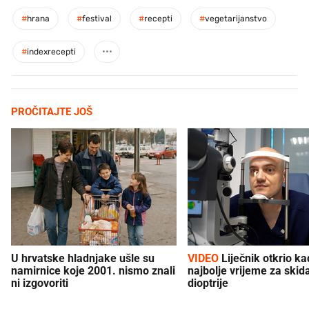
#
hrana
#
festival
#
recepti
#
vegetarijanstvo
#
indexrecepti
PROČITAJTE JOŠ
U hrvatske hladnjake ušle su
VIDEO
Liječnik otkrio kad je
namirnice koje 2001. nismo znali
najbolje vrijeme za skid
ni izgovoriti
dioptrije