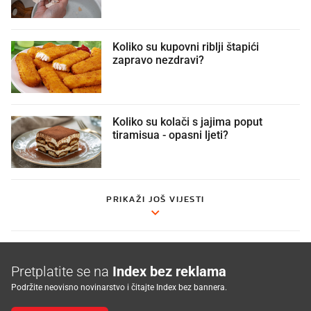
Koliko su kupovni riblji štapići
zapravo nezdravi?
Koliko su kolači s jajima poput
tiramisua - opasni ljeti?
PRIKAŽI JOŠ VIJESTI
Pretplatite se na
Index bez reklama
Podržite neovisno novinarstvo i čitajte Index bez bannera.