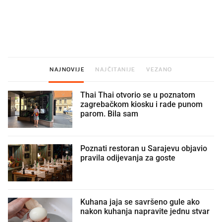
U hrvatske hladnjake ušle su
VIDEO
Liječnik otkrio kad je
namirnice koje 2001. nismo znali
najbolje vrijeme za skid
ni izgovoriti
dioptrije
NAJNOVIJE
NAJČITANIJE
VEZANO
Thai Thai otvorio se u poznatom
zagrebačkom kiosku i rade punom
parom. Bila sam
Poznati restoran u Sarajevu objavio
pravila odijevanja za goste
Kuhana jaja se savršeno gule ako
nakon kuhanja napravite jednu stvar