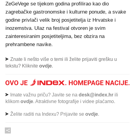
ZeGeVege se tijekom godina profilirao kao dio
zagrebačke gastronomske i kulturne ponude, a svake
godine privlači velik broj posjetitelja iz Hrvatske i
inozemstva. Ulaz na festival otvoren je svim
zainteresiranim posjetiteljima, bez obzira na
prehrambene navike.
Znate li nešto više o temi ili želite prijaviti grešku u
tekstu? Kliknite
ovdje
.
Imate važnu priču? Javite se na
desk@index.hr
ili
klikom
ovdje
. Atraktivne fotografije i videe plaćamo.
Želite raditi na Indexu? Prijavite se
ovdje
.