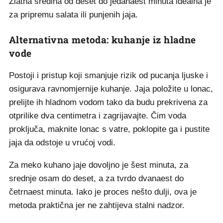
Zlatna sredina od deset do jedanaest minuta idealna je
za pripremu salata ili punjenih jaja.
Alternativna metoda: kuhanje iz hladne
vode
Postoji i pristup koji smanjuje rizik od pucanja ljuske i
osigurava ravnomjernije kuhanje. Jaja položite u lonac,
prelijte ih hladnom vodom tako da budu prekrivena za
otprilike dva centimetra i zagrijavajte. Čim voda
proključa, maknite lonac s vatre, poklopite ga i pustite
jaja da odstoje u vrućoj vodi.
Za meko kuhano jaje dovoljno je šest minuta, za
srednje osam do deset, a za tvrdo dvanaest do
četrnaest minuta. Iako je proces nešto dulji, ova je
metoda praktična jer ne zahtijeva stalni nadzor.