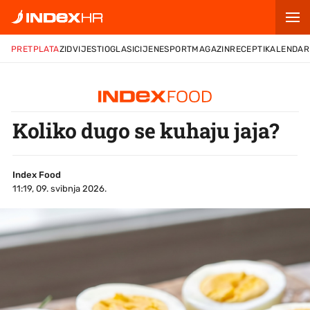
PRETPLATA
ZID
VIJESTI
OGLASI
CIJENE
SPORT
MAGAZIN
RECEPTI
KALENDAR
Koliko dugo se kuhaju jaja?
Index Food
11:19, 09. svibnja 2026.