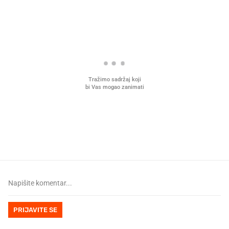
PROČITAJTE JOŠ
U hrvatske hladnjake ušle su
VIDEO
Liječnik otkrio kad je
namirnice koje 2001. nismo znali
najbolje vrijeme za skid
ni izgovoriti
dioptrije
PRIJAVITE SE