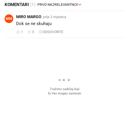
KOMENTARI
(1)
MIRO MARGO
prije 3 mjeseca
MM
Dok se ne skuhaju
1
0
ODGOVORITE
PROČITAJTE JOŠ
U hrvatske hladnjake ušle su
VIDEO
Liječnik otkrio kad je
namirnice koje 2001. nismo znali
najbolje vrijeme za skid
ni izgovoriti
dioptrije