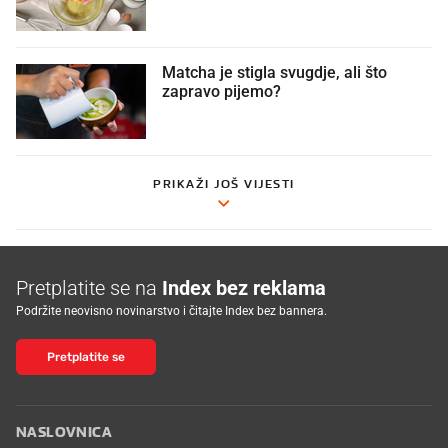
Matcha je stigla svugdje, ali što
zapravo pijemo?
PRIKAŽI JOŠ VIJESTI
Pretplatite se na
Index bez reklama
Podržite neovisno novinarstvo i čitajte Index bez bannera.
Pretplatite se
NASLOVNICA