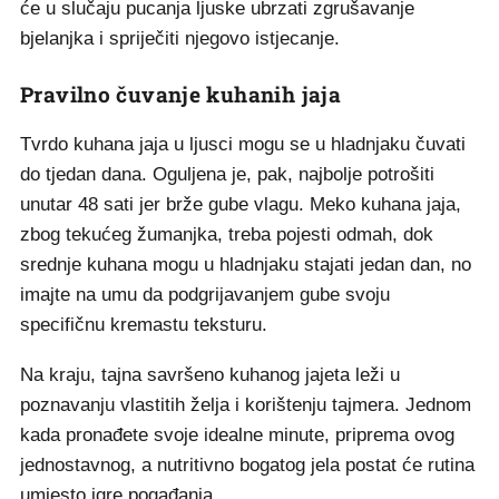
će u slučaju pucanja ljuske ubrzati zgrušavanje
bjelanjka i spriječiti njegovo istjecanje.
Pravilno čuvanje kuhanih jaja
Tvrdo kuhana jaja u ljusci mogu se u hladnjaku čuvati
do tjedan dana. Oguljena je, pak, najbolje potrošiti
unutar 48 sati jer brže gube vlagu. Meko kuhana jaja,
zbog tekućeg žumanjka, treba pojesti odmah, dok
srednje kuhana mogu u hladnjaku stajati jedan dan, no
imajte na umu da podgrijavanjem gube svoju
specifičnu kremastu teksturu.
Na kraju, tajna savršeno kuhanog jajeta leži u
poznavanju vlastitih želja i korištenju tajmera. Jednom
kada pronađete svoje idealne minute, priprema ovog
jednostavnog, a nutritivno bogatog jela postat će rutina
umjesto igre pogađanja.