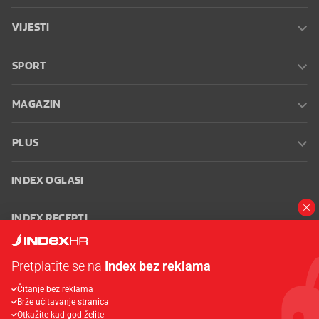
VIJESTI
SPORT
MAGAZIN
PLUS
INDEX OGLASI
INDEX RECEPTI
INFO
Pretplatite se na
Index bez reklama
Čitanje bez reklama
Oglašavanje
Zaposli se na Indexu
Kontakt
Impressum
Uvjeti
Brže učitavanje stranica
korištenja
Postavke kolačića
Otkažite kad god želite