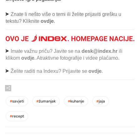
Znate li nešto više o temi ili želite prijaviti grešku u
tekstu? Kliknite
ovdje
.
Imate važnu priču? Javite se na
desk@index.hr
ili
klikom
ovdje
. Atraktivne fotografije i videe plaćamo.
Želite raditi na Indexu? Prijavite se
ovdje
.
#
savjeti
#
žumanjak
#
kuhanje
#
jaja
#
recept