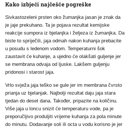
Kako izbjeći najčešće pogreške
Sivkastozeleni prsten oko žumanjka jasan je znak da
je jaje prekuhano. Ta je pojava rezultat kemijske
reakcije sumpora iz bjelanjka i željeza iz žumanjka. Da
biste to spriječili, jaja odmah nakon kuhanja prebacite
u posudu s ledenom vodom. Temperaturni šok
zaustavit će kuhanje, a ujedno će olakšati guljenje jer
se membrana odvaja od ljuske. Lakšem guljenju
pridonosi i starost jaja.
Vrlo svježa jaja teško se gule jer im membrana čvrsto
prianja uz bjelanjak. Najbolji rezultat daju jaja stara
tjedan do deset dana. Također, pripazite na količinu.
Više jaja u loncu snizit će temperaturu vode, pa je
preporučljivo produljiti vrijeme kuhanja za pola minute
do minutu. Dodavanje soli ili octa u vodu korisno je jer