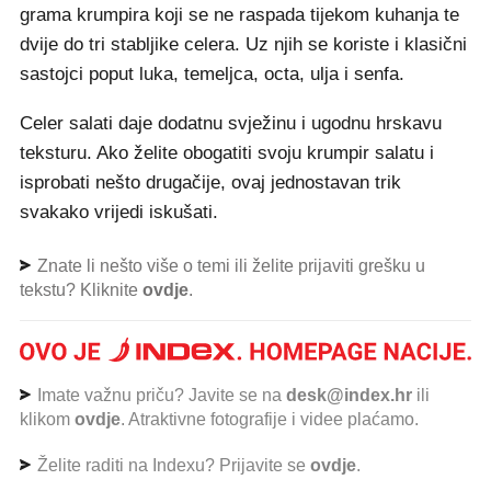
grama krumpira koji se ne raspada tijekom kuhanja te
dvije do tri stabljike celera. Uz njih se koriste i klasični
sastojci poput luka, temeljca, octa, ulja i senfa.
Celer salati daje dodatnu svježinu i ugodnu hrskavu
teksturu. Ako želite obogatiti svoju krumpir salatu i
isprobati nešto drugačije, ovaj jednostavan trik
svakako vrijedi iskušati.
Znate li nešto više o temi ili želite prijaviti grešku u
tekstu? Kliknite
ovdje
.
Imate važnu priču? Javite se na
desk@index.hr
ili
klikom
ovdje
. Atraktivne fotografije i videe plaćamo.
Želite raditi na Indexu? Prijavite se
ovdje
.