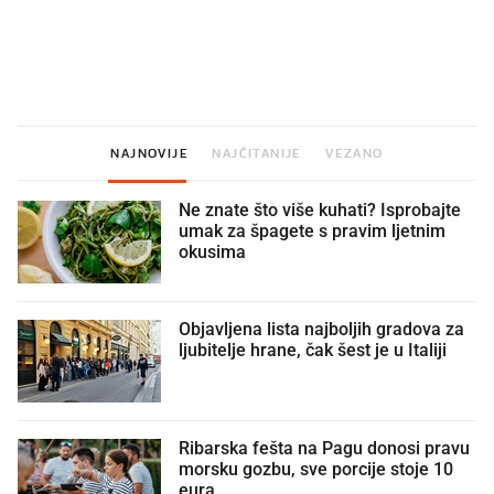
U hrvatske hladnjake ušle su
VIDEO
Liječnik otkrio kad je
namirnice koje 2001. nismo znali
najbolje vrijeme za skid
ni izgovoriti
dioptrije
NAJNOVIJE
NAJČITANIJE
VEZANO
Ne znate što više kuhati? Isprobajte
umak za špagete s pravim ljetnim
okusima
Objavljena lista najboljih gradova za
ljubitelje hrane, čak šest je u Italiji
Ribarska fešta na Pagu donosi pravu
morsku gozbu, sve porcije stoje 10
eura