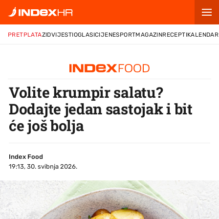
PRETPLATA
ZID
VIJESTI
OGLASI
CIJENE
SPORT
MAGAZIN
RECEPTI
KALENDAR
Volite krumpir salatu?
Dodajte jedan sastojak i bit
će još bolja
Index Food
19:13, 30. svibnja 2026.