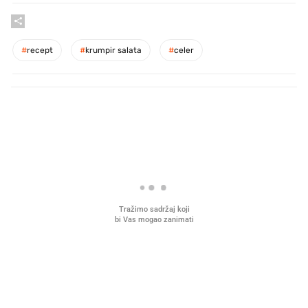
#
recept
#
krumpir salata
#
celer
PROČITAJTE JOŠ
U hrvatske hladnjake ušle su
VIDEO
Liječnik otkrio kad je
namirnice koje 2001. nismo znali
najbolje vrijeme za skid
ni izgovoriti
dioptrije