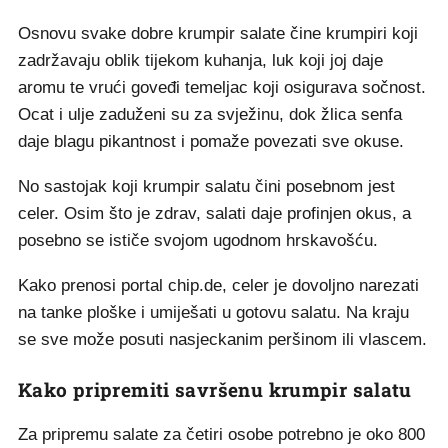
Osnovu svake dobre krumpir salate čine krumpiri koji
zadržavaju oblik tijekom kuhanja, luk koji joj daje
aromu te vrući goveđi temeljac koji osigurava sočnost.
Ocat i ulje zaduženi su za svježinu, dok žlica senfa
daje blagu pikantnost i pomaže povezati sve okuse.
No sastojak koji krumpir salatu čini posebnom jest
celer. Osim što je zdrav, salati daje profinjen okus, a
posebno se ističe svojom ugodnom hrskavošću.
Kako prenosi portal chip.de, celer je dovoljno narezati
na tanke ploške i umiješati u gotovu salatu. Na kraju
se sve može posuti nasjeckanim peršinom ili vlascem.
Kako pripremiti savršenu krumpir salatu
Za pripremu salate za četiri osobe potrebno je oko 800