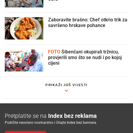
Zaboravite brašno: Chef otkrio trik za
savršeno hrskave pohance
FOTO
Šibenčani okupirali tržnicu,
provjerili smo što se nudi i po kojoj
cijeni
PRIKAŽI JOŠ VIJESTI
Pretplatite se na
Index bez reklama
Podržite neovisno novinarstvo i čitajte Index bez bannera.