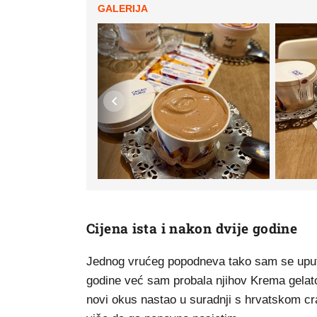
GALERIJA
Cijena ista i nakon dvije godine
Jednog vrućeg popodneva tako sam se uputila
godine već sam probala njihov Krema gelato 
novi okus nastao u suradnji s hrvatskom c