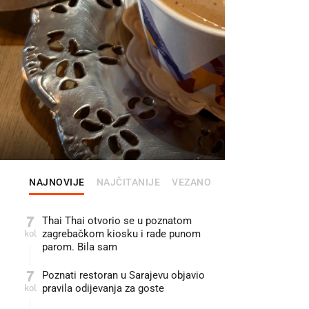
FOTO: INDEX
NAJNOVIJE
NAJČITANIJE
VEZANO
7
Thai Thai otvorio se u poznatom
kol
zagrebačkom kiosku i rade punom
parom. Bila sam
7
Poznati restoran u Sarajevu objavio
kol
pravila odijevanja za goste