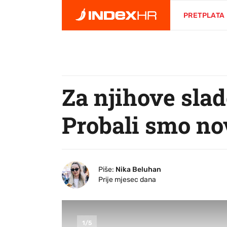
PRETPLATA
Za njihove slad
Probali smo no
Piše:
Nika Beluhan
Prije mjesec dana
1
/
5