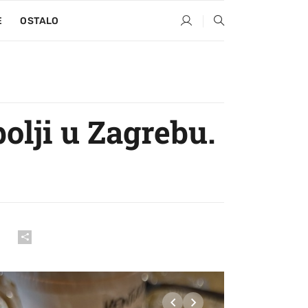
E
OSTALO
olji u Zagrebu.