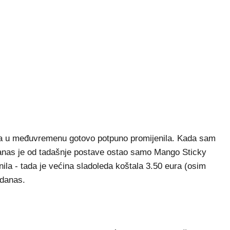
nuda u međuvremenu gotovo potpuno promijenila. Kada sam
a danas je od tadašnje postave ostao samo Mango Sticky
enila - tada je većina sladoleda koštala 3.50 eura (osim
i danas.