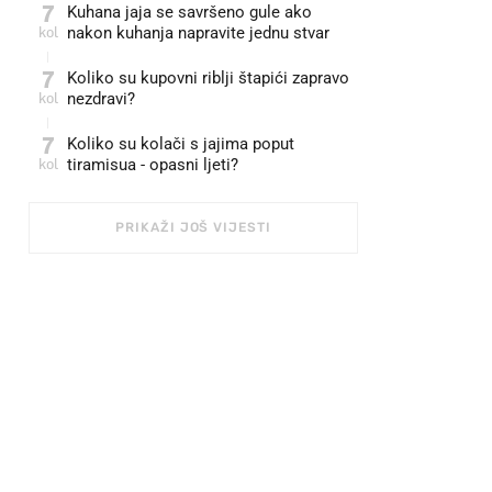
7
Kuhana jaja se savršeno gule ako
kol
nakon kuhanja napravite jednu stvar
7
Koliko su kupovni riblji štapići zapravo
kol
nezdravi?
7
Koliko su kolači s jajima poput
kol
tiramisua - opasni ljeti?
PRIKAŽI JOŠ VIJESTI