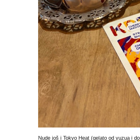
Nude još i Tokyo Heat (gelato od yuzua i d