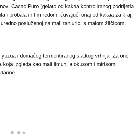
 novi Cacao Puro (gelato od kakaa kontroliranog podrijetla
ila i probala ih tim redom, čuvajući onaj od kakaa za kraj,
, uredno posluženoj na mali tanjurić, s malom žličicom.
 yuzua i domaćeg fermentiranog slatkog vrhnja. Za one
ka koja izgleda kao mali limun, a okusom i mirisom
ndarine.