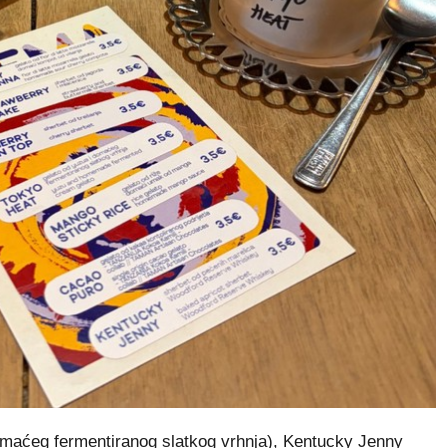
omaćeg fermentiranog slatkog vrhnja), Kentucky Jenny