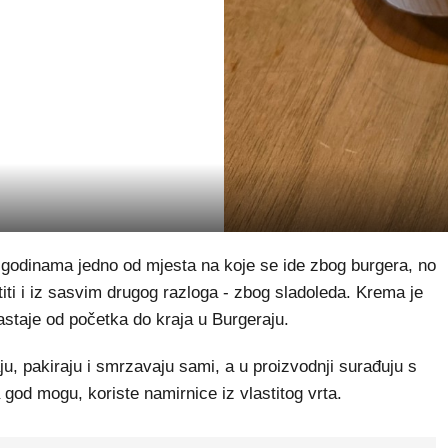
odinama jedno od mjesta na koje se ide zbog burgera, no
atiti i iz sasvim drugog razloga - zbog sladoleda. Krema je
nastaje od početka do kraja u Burgeraju.
ju, pakiraju i smrzavaju sami, a u proizvodnji surađuju s
od mogu, koriste namirnice iz vlastitog vrta.