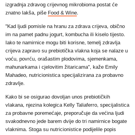
izgradnja zdravog crijevnog mikrobioma postat će
znatno lakša, piše
Food & Wine
.
"Kad ljudi pomisle na hranu za zdrava crijeva, obično
im na pamet padnu jogurt, kombucha ili kiselo tijesto.
Iako te namirnice mogu biti korisne, temelj zdravlja
crijeva zapravo su prebiotička vlakna koja se nalaze u
voću, povrću, orašastim plodovima, sjemenkama,
mahunarkama i cjelovitim žitaricama", kaže Emily
Mahadeo, nutricionistica specijalizirana za probavno
zdravlje.
Kako bi se osigurao dovoljan unos prebiotičkih
vlakana, njezina kolegica Kelly Taliaferro, specijalistica
za probavne poremećaje, preporučuje da većina ljudi
svakodnevno jede barem dvije do tri namirnice bogate
vlaknima. Stoga su nutricionistice podijelile popis