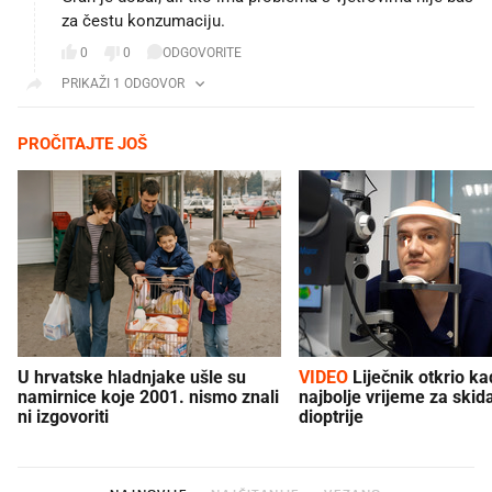
za čestu konzumaciju.
0
0
ODGOVORITE
PRIKAŽI 1 ODGOVOR
PROČITAJTE JOŠ
U hrvatske hladnjake ušle su
VIDEO
Liječnik otkrio kad je
namirnice koje 2001. nismo znali
najbolje vrijeme za skid
ni izgovoriti
dioptrije