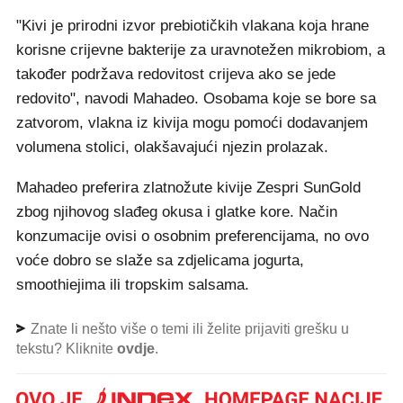
"Kivi je prirodni izvor prebiotičkih vlakana koja hrane
korisne crijevne bakterije za uravnotežen mikrobiom, a
također podržava redovitost crijeva ako se jede
redovito", navodi Mahadeo. Osobama koje se bore sa
zatvorom, vlakna iz kivija mogu pomoći dodavanjem
volumena stolici, olakšavajući njezin prolazak.
Mahadeo preferira zlatnožute kivije Zespri SunGold
zbog njihovog slađeg okusa i glatke kore. Način
konzumacije ovisi o osobnim preferencijama, no ovo
voće dobro se slaže sa zdjelicama jogurta,
smoothiejima ili tropskim salsama.
Znate li nešto više o temi ili želite prijaviti grešku u
tekstu? Kliknite
ovdje
.