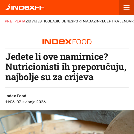
PRETPLATA
ZID
VIJESTI
OGLASI
CIJENE
SPORT
MAGAZIN
RECEPTI
KALENDAR
Jedete li ove namirnice?
Nutricionisti ih preporučuju,
najbolje su za crijeva
Index Food
11:06, 07. svibnja 2026.