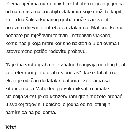
Prema riječima nutricionistice Taliaferro, grah je jedna
od namirnica najbogatijih vlaknima koje možete kupiti,
jer jedna šalica kuhanog graha može zadovoljiti
polovicu dnevnih potreba za vlaknima. Mahunarke su
poznate po mješavini topivih i netopivih vlakana,
kombinaciji koja hrani korisne bakterije u crijevima i
istovremeno potiče redovitu probavu.
"Nijedna vrsta graha nije znatno hranjivija od drugih, ali
ja preferiram pinto grah i slanutak", kaže Taliaferro.
Grah je odličan dodatak salatama i zdjelama sa
žitaricama, a Mahadeo ga voli miksati u umake.
Najbolja vijest je da konzervirani grah možete pronaći
u svakoj trgovini i obično je jedna od najjeftinijih
namirnica na policama.
Kivi