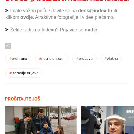
Imate važnu priču? Javite se na
desk@index.hr
ili
klikom
ovdje
. Atraktivne fotografije i videe plaćamo.
Želite raditi na Indexu? Prijavite se
ovdje
.
#
prehrana
#
nutricionizam
#
probava
#
vlakna
#
zdravlje crijeva
PROČITAJTE JOŠ