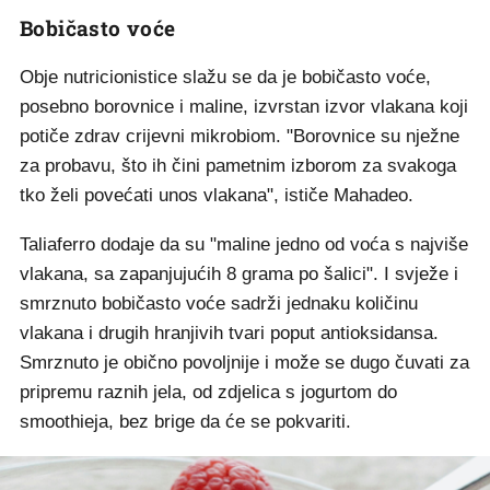
Bobičasto voće
Obje nutricionistice slažu se da je bobičasto voće,
posebno borovnice i maline, izvrstan izvor vlakana koji
potiče zdrav crijevni mikrobiom. "Borovnice su nježne
za probavu, što ih čini pametnim izborom za svakoga
tko želi povećati unos vlakana", ističe Mahadeo.
Taliaferro dodaje da su "maline jedno od voća s najviše
vlakana, sa zapanjujućih 8 grama po šalici". I svježe i
smrznuto bobičasto voće sadrži jednaku količinu
vlakana i drugih hranjivih tvari poput antioksidansa.
Smrznuto je obično povoljnije i može se dugo čuvati za
pripremu raznih jela, od zdjelica s jogurtom do
smoothieja, bez brige da će se pokvariti.