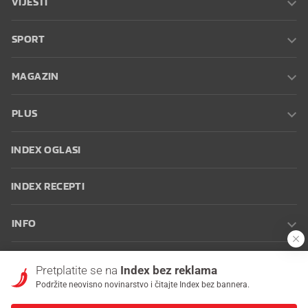
VIJESTI
SPORT
MAGAZIN
PLUS
INDEX OGLASI
INDEX RECEPTI
INFO
Oglašavanje
Zaposli se na Indexu
Kontakt
Impressum
Uvjeti
Pretplatite se na
Index bez reklama
korištenja
Postavke kolačića
Podržite neovisno novinarstvo i čitajte Index bez bannera.