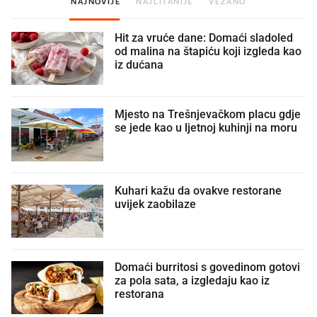
NAJNOVIJE
NAJČITANIJE
VEZANO
Hit za vruće dane: Domaći sladoled
od malina na štapiću koji izgleda kao
iz dućana
Mjesto na Trešnjevačkom placu gdje
se jede kao u ljetnoj kuhinji na moru
Kuhari kažu da ovakve restorane
uvijek zaobilaze
Domaći burritosi s govedinom gotovi
za pola sata, a izgledaju kao iz
restorana