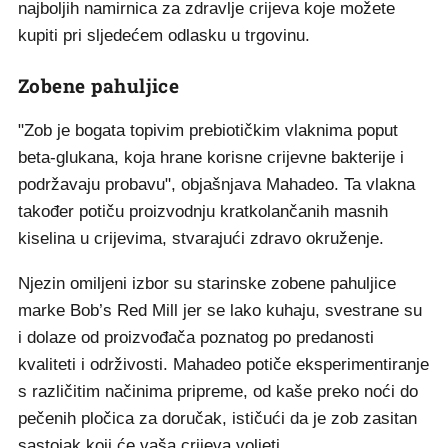
najboljih namirnica za zdravlje crijeva koje možete
kupiti pri sljedećem odlasku u trgovinu.
Zobene pahuljice
"Zob je bogata topivim prebiotičkim vlaknima poput
beta-glukana, koja hrane korisne crijevne bakterije i
podržavaju probavu", objašnjava Mahadeo. Ta vlakna
također potiču proizvodnju kratkolančanih masnih
kiselina u crijevima, stvarajući zdravo okruženje.
Njezin omiljeni izbor su starinske zobene pahuljice
marke Bob’s Red Mill jer se lako kuhaju, svestrane su
i dolaze od proizvođača poznatog po predanosti
kvaliteti i održivosti. Mahadeo potiče eksperimentiranje
s različitim načinima pripreme, od kaše preko noći do
pečenih pločica za doručak, ističući da je zob zasitan
sastojak koji će vaša crijeva voljeti.