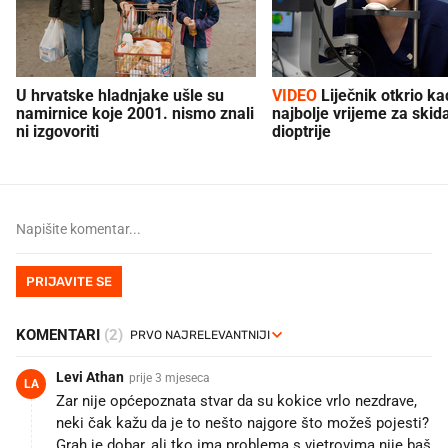
U hrvatske hladnjake ušle su
VIDEO
Liječnik otkrio kad je
namirnice koje 2001. nismo znali
najbolje vrijeme za skid
ni izgovoriti
dioptrije
PRIJAVITE SE
KOMENTARI
(2)
Levi Athan
prije 3 mjeseca
LA
Zar nije općepoznata stvar da su kokice vrlo nezdrave,
neki čak kažu da je to nešto najgore što možeš pojesti?
Grah je dobar, ali tko ima problema s vjetrovima nije baš