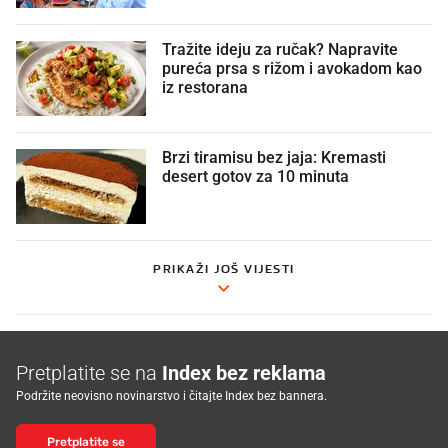
Tražite ideju za ručak? Napravite
pureća prsa s rižom i avokadom kao
iz restorana
Brzi tiramisu bez jaja: Kremasti
desert gotov za 10 minuta
PRIKAŽI JOŠ VIJESTI
Pretplatite se na
Index bez reklama
Podržite neovisno novinarstvo i čitajte Index bez bannera.
Pretplatite se