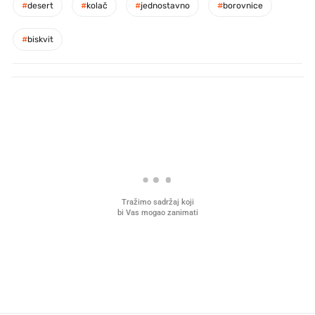
#
desert
#
kolač
#
jednostavno
#
borovnice
#
biskvit
PROČITAJTE JOŠ
U hrvatske hladnjake ušle su
VIDEO
Liječnik otkrio kad je
namirnice koje 2001. nismo znali
najbolje vrijeme za skid
ni izgovoriti
dioptrije