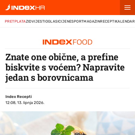
PRETPLATA
ZID
VIJESTI
OGLASI
CIJENE
SPORT
MAGAZIN
RECEPTI
KALENDAR
Znate one obične, a prefine
biskvite s voćem? Napravite
jedan s borovnicama
Index Recepti
12:08, 13. lipnja 2026.