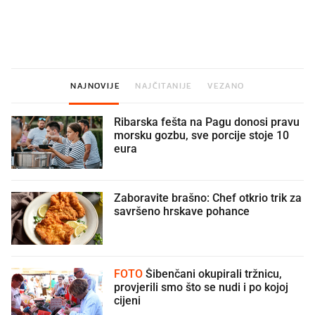
U hrvatske hladnjake ušle su
VIDEO
Liječnik otkrio kad je
namirnice koje 2001. nismo znali
najbolje vrijeme za skid
ni izgovoriti
dioptrije
NAJNOVIJE
NAJČITANIJE
VEZANO
Ribarska fešta na Pagu donosi pravu
morsku gozbu, sve porcije stoje 10
eura
Zaboravite brašno: Chef otkrio trik za
savršeno hrskave pohance
FOTO
Šibenčani okupirali tržnicu,
provjerili smo što se nudi i po kojoj
cijeni