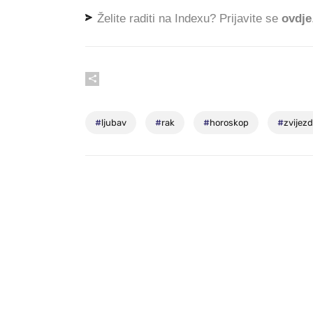
Želite raditi na Indexu? Prijavite se
ovdje
#
ljubav
#
rak
#
horoskop
#
zvijez