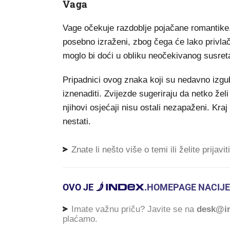
Vaga
Vage očekuje razdoblje pojačane romantike. 
posebno izraženi, zbog čega će lako privlač
moglo bi doći u obliku neočekivanog susreta 
Pripadnici ovog znaka koji su nedavno izgub
iznenaditi. Zvijezde sugeriraju da netko žel
njihovi osjećaji nisu ostali nezapaženi. Kra
nestati.
Znate li nešto više o temi ili želite prijavi
OVO JE
.
HOMEPAGE NACIJE
Imate važnu priču? Javite se na
desk@in
plaćamo.