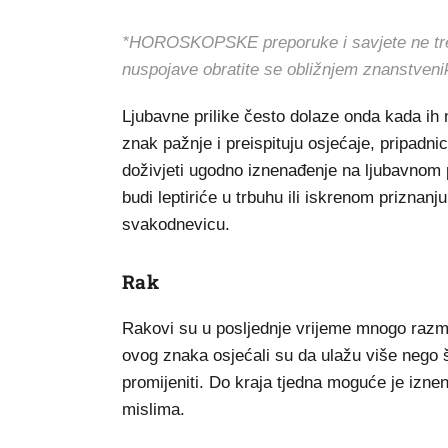
*HOROSKOPSKE preporuke i savjete ne treba 
nuspojave obratite se obližnjem znanstveni
Ljubavne prilike često dolaze onda kada ih
znak pažnje i preispituju osjećaje, pripadni
doživjeti ugodno iznenađenje na ljubavnom pl
budi leptiriće u trbuhu ili iskrenom priznanju
svakodnevicu.
Rak
Rakovi su u posljednje vrijeme mnogo razmi
ovog znaka osjećali su da ulažu više nego š
promijeniti. Do kraja tjedna moguće je izne
mislima.