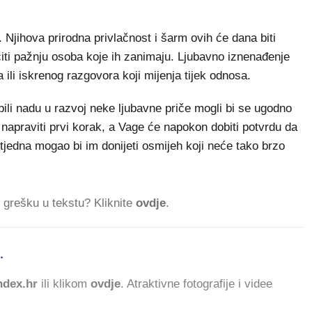
Njihova prirodna privlačnost i šarm ovih će dana biti
iti pažnju osoba koje ih zanimaju. Ljubavno iznenađenje
ili iskrenog razgovora koji mijenja tijek odnosa.
ili nadu u razvoj neke ljubavne priče mogli bi se ugodno
i napraviti prvi korak, a Vage će napokon dobiti potvrdu da
j tjedna mogao bi im donijeti osmijeh koji neće tako brzo
ti grešku u tekstu? Kliknite
ovdje
.
.
62
dex.hr
ili klikom
ovdje
. Atraktivne fotografije i videe