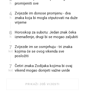
h
promijeniti sve
4
Zvijezde im donose promjenu - dva
h
znaka koja bi mogla otputovati na duže
vrijeme
6
Horoskop za subotu: Jedan znak čeka
h
iznenađenje, drugi bi se mogao zaljubiti
7
Zvijezde im se osmjehuju - tri znaka
kol
kojima će se ovog vikenda sve
posložiti
7
Četiri znaka Zodijaka kojima bi ovaj
kol
vikend mogao donijeti važne uvide
PRIKAŽI JOŠ VIJESTI