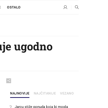
E
OSTALO
uje ugodno
NAJNOVIJE
NAJČITANIJE
VEZANO
2
Jarcu stiže ponuda koja bi mogla