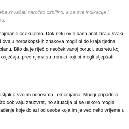
shvaćati naročito ozbiljno, a za sve indikacije i
ku.
 najmanje očekujemo. Dok neki ovih dana analiziraju svaki
ci dvaju horoskopskih znakova mogli bi do kraja tjedna
anu. Bilo da je riječ o neočekivanoj poruci, susretu koji
 osjećaja, pred njima su trenuci koji bi mogli uljepšati
šljali o svojim odnosima i emocijama. Mnogi pripadnici
to dobivaju zauzvrat, no situacija bi se uskoro mogla
nađenje koje dolazi od osobe koja im je već neko vrijeme u