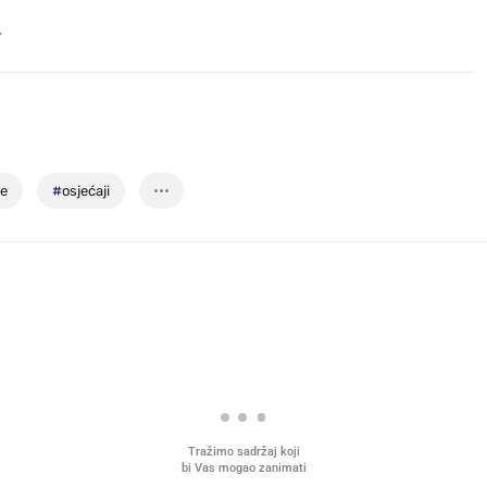
.
de
#
osjećaji
Tražimo sadržaj koji
bi Vas mogao zanimati