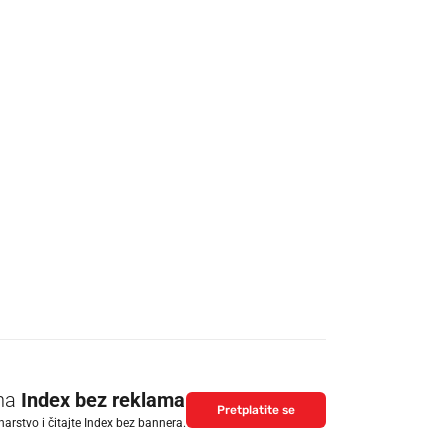
 na
Index bez reklama
Pretplatite se
arstvo i čitajte Index bez bannera.