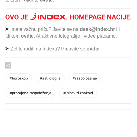
Imate važnu priču? Javite se na
desk@index.hr
ili
klikom
ovdje
. Atraktivne fotografije i videe plaćamo.
Želite raditi na Indexu? Prijavite se
ovdje
.
#
horoskop
#
astrologija
#
raspoloženje
#
promjene raspoloženja
#
hiroviti znakovi
PROČITAJTE JOŠ