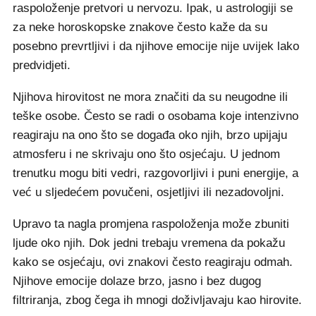
raspoloženje pretvori u nervozu. Ipak, u astrologiji se
za neke horoskopske znakove često kaže da su
posebno prevrtljivi i da njihove emocije nije uvijek lako
predvidjeti.
Njihova hirovitost ne mora značiti da su neugodne ili
teške osobe. Često se radi o osobama koje intenzivno
reagiraju na ono što se događa oko njih, brzo upijaju
atmosferu i ne skrivaju ono što osjećaju. U jednom
trenutku mogu biti vedri, razgovorljivi i puni energije, a
već u sljedećem povučeni, osjetljivi ili nezadovoljni.
Upravo ta nagla promjena raspoloženja može zbuniti
ljude oko njih. Dok jedni trebaju vremena da pokažu
kako se osjećaju, ovi znakovi često reagiraju odmah.
Njihove emocije dolaze brzo, jasno i bez dugog
filtriranja, zbog čega ih mnogi doživljavaju kao hirovite.