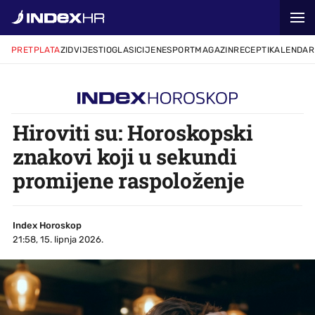
PRETPLATA
ZID
VIJESTI
OGLASI
CIJENE
SPORT
MAGAZIN
RECEPTI
KALENDAR
Hiroviti su: Horoskopski
znakovi koji u sekundi
promijene raspoloženje
Index Horoskop
21:58, 15. lipnja 2026.