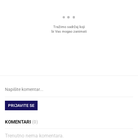
VIDEO
Liječnik otkrio kad je
Što povezuje Lexus i
najbolje vrijeme za skidanje
legendarnog Ponyja?
dioptrije
PRIJAVITE SE
KOMENTARI
(0)
Trenutno nema komentara.