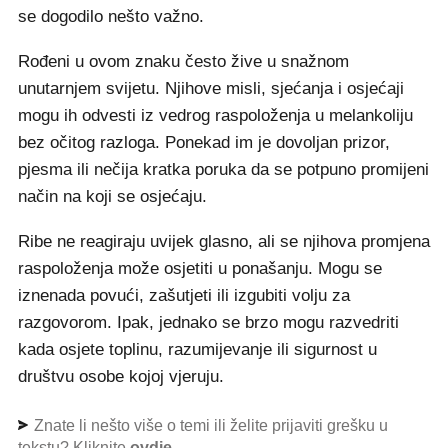
se dogodilo nešto važno.
Rođeni u ovom znaku često žive u snažnom
unutarnjem svijetu. Njihove misli, sjećanja i osjećaji
mogu ih odvesti iz vedrog raspoloženja u melankoliju
bez očitog razloga. Ponekad im je dovoljan prizor,
pjesma ili nečija kratka poruka da se potpuno promijeni
način na koji se osjećaju.
Ribe ne reagiraju uvijek glasno, ali se njihova promjena
raspoloženja može osjetiti u ponašanju. Mogu se
iznenada povući, zašutjeti ili izgubiti volju za
razgovorom. Ipak, jednako se brzo mogu razvedriti
kada osjete toplinu, razumijevanje ili sigurnost u
društvu osobe kojoj vjeruju.
Znate li nešto više o temi ili želite prijaviti grešku u
tekstu? Kliknite
ovdje
.