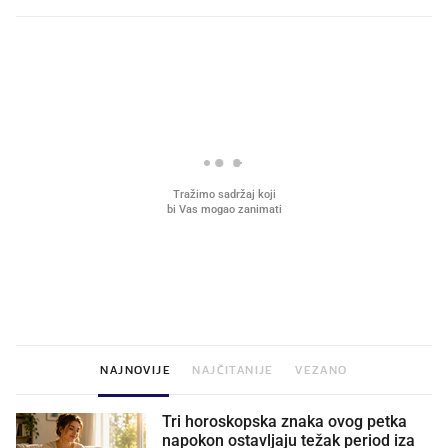
PROČITAJTE JOŠ
VIDEO
Liječnik otkrio kad je
Što povezuje Lexus i
najbolje vrijeme za skidanje
legendarnog Ponyja?
dioptrije
NAJNOVIJE
NAJČITANIJE
VEZANO
Tri horoskopska znaka ovog petka
napokon ostavljaju težak period iza