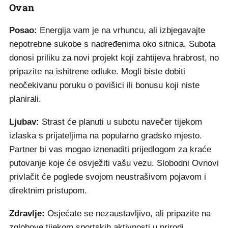
Ovan
Posao:
Energija vam je na vrhuncu, ali izbjegavajte
nepotrebne sukobe s nadređenima oko sitnica. Subota
donosi priliku za novi projekt koji zahtijeva hrabrost, no
pripazite na ishitrene odluke. Mogli biste dobiti
neočekivanu poruku o povišici ili bonusu koji niste
planirali.
Ljubav:
Strast će planuti u subotu navečer tijekom
izlaska s prijateljima na popularno gradsko mjesto.
Partner bi vas mogao iznenaditi prijedlogom za kraće
putovanje koje će osvježiti vašu vezu. Slobodni Ovnovi
privlačit će poglede svojom neustrašivom pojavom i
direktnim pristupom.
Zdravlje:
Osjećate se nezaustavljivo, ali pripazite na
zglobove tijekom sportskih aktivnosti u prirodi.