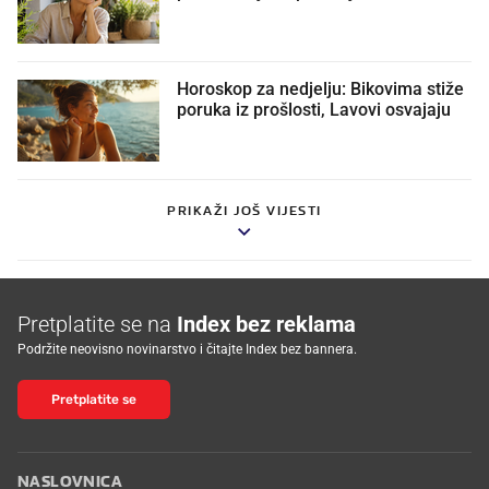
Horoskop za nedjelju: Bikovima stiže
poruka iz prošlosti, Lavovi osvajaju
PRIKAŽI JOŠ VIJESTI
Pretplatite se na
Index bez reklama
Podržite neovisno novinarstvo i čitajte Index bez bannera.
Pretplatite se
NASLOVNICA