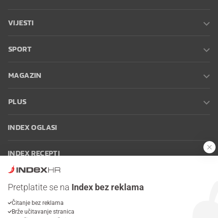
VIJESTI
SPORT
MAGAZIN
PLUS
INDEX OGLASI
INDEX RECEPTI
INFO
Pretplatite se na
Index bez reklama
Čitanje bez reklama
Oglašavanje
Zaposli se na Indexu
Kontakt
Impressum
Uvjeti
Brže učitavanje stranica
korištenja
Postavke kolačića