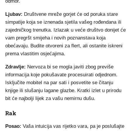
odmor.
Ljubav:
Društvene mreže gorjet će od poruka stare
simpatije koja se iznenada sjetila vašeg rođendana ili
zajedničkog trenutka. Izlazak u veće društvo donijet će
vam pregršt smijeha i novih poznanstava koja
obećavaju. Budite otvoreni za flert, ali ostanite iskreni
prema vlastitim osjećajima.
Zdravlje:
Nervoza bi se mogla javiti zbog previše
informacija koje pokušavate procesuirati odjednom.
Isključite mobitel na par sati i posvetite se čitanju
knjige ili slušanju lagane glazbe. Kratki izlet u prirodu
bit će najbolji lijek za vašu nemirnu dušu.
Rak
Posao:
Vaša intuicija vas rijetko vara, pa je poslušajte