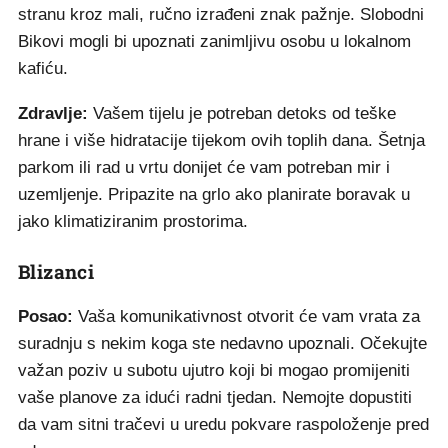
stranu kroz mali, ručno izrađeni znak pažnje. Slobodni
Bikovi mogli bi upoznati zanimljivu osobu u lokalnom
kafiću.
Zdravlje:
Vašem tijelu je potreban detoks od teške
hrane i više hidratacije tijekom ovih toplih dana. Šetnja
parkom ili rad u vrtu donijet će vam potreban mir i
uzemljenje. Pripazite na grlo ako planirate boravak u
jako klimatiziranim prostorima.
Blizanci
Posao:
Vaša komunikativnost otvorit će vam vrata za
suradnju s nekim koga ste nedavno upoznali. Očekujte
važan poziv u subotu ujutro koji bi mogao promijeniti
vaše planove za idući radni tjedan. Nemojte dopustiti
da vam sitni tračevi u uredu pokvare raspoloženje pred