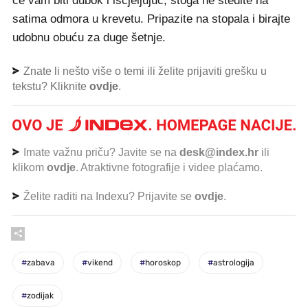
će vam biti dubok i iscjeljujuć, stoga ne štedite na
satima odmora u krevetu. Pripazite na stopala i birajte
udobnu obuću za duge šetnje.
Znate li nešto više o temi ili želite prijaviti grešku u
tekstu? Kliknite
ovdje
.
Imate važnu priču? Javite se na
desk@index.hr
ili
klikom
ovdje
. Atraktivne fotografije i videe plaćamo.
Želite raditi na Indexu? Prijavite se
ovdje
.
#
zabava
#
vikend
#
horoskop
#
astrologija
#
zodijak