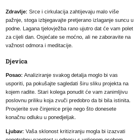
Zdravlje:
Srce i cirkulacija zahtijevaju malo više
pažnje, stoga izbjegavajte pretjerano izlaganje suncu u
podne. Lagana tjelovježba rano ujutro dat će vam polet
za cijeli dan. Osjećate se moćno, ali ne zaboravite na
važnost odmora i meditacije.
Djevica
Posao:
Analiziranje svakog detalja moglo bi vas
usporiti, pa pokušajte sagledati širu sliku projekta na
kojem radite. Stari kolega ponudit će vam zanimljivu
poslovnu priliku koja zvuči predobro da bi bila istinita.
Provjerite sve činjenice prije nego što donesete
konačnu odluku u ponedjeljak.
Ljubav:
Vaša sklonost kritiziranju mogla bi izazvati
nepotrebnu napetost u odnosu s voljenom osobom.