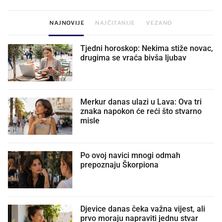
NAJNOVIJE
NAJČITANIJE
VEZANO
Tjedni horoskop: Nekima stiže novac,
drugima se vraća bivša ljubav
Merkur danas ulazi u Lava: Ova tri
znaka napokon će reći što stvarno
misle
Po ovoj navici mnogi odmah
prepoznaju Škorpiona
Djevice danas čeka važna vijest, ali
prvo moraju napraviti jednu stvar