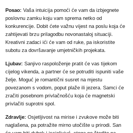
Posao:
Vaša intuicija pomoći će vam da izbjegnete
poslovnu zamku koju vam sprema netko od
konkurencije. Dobit ćete važnu vijest na poslu koja će
zahtijevati brzu prilagodbu novonastaloj situaciji.
Kreativni zadaci ići će vam od ruke, pa iskoristite
subotu za dovršavanje umjetničkih projekata.
Ljubav:
Sanjivo raspoloženje pratit će vas tijekom
cijelog vikenda, a partner će se potruditi ispuniti vaše
želje. Moguć je romantični susret na mjestu
povezanom s vodom, poput plaže ili jezera. Samci će
zračiti posebnom privlačnošću koja će magnetski
privlačiti suprotni spol.
Zdravlje:
Osjetljivost na mirise i zvukove može biti
naglašena, pa potražite mirno utočište u prirodi. San