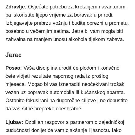
Zdravlje:
Osjećate potrebu za kretanjem i avanturom,
pa iskoristite lijepo vrijeme za boravak u prirodi.
Izbjegavajte prebrzu vožnju i budite oprezni u prometu,
posebno u večernjim satima. Jetra bi vam mogla biti
zahvalna na manjem unosu alkohola tijekom zabava.
Jarac
Posao:
Vaša disciplina urodit će plodom i konačno
ćete vidjeti rezultate napornog rada iz prošlog
mjeseca. Mogao bi vas iznenaditi neočekivani trošak
vezan uz popravak automobila ili kućanskog aparata.
Ostanite fokusirani na dugoročne ciljeve i ne dopustite
da vas sitne prepreke obeshrabre.
Ljubav:
Ozbiljan razgovor s partnerom o zajedničkoj
budućnosti donijet će vam olakšanje i jasnoću. Iako