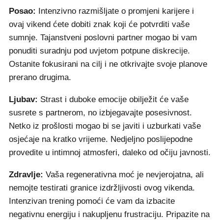
Posao:
Intenzivno razmišljate o promjeni karijere i
ovaj vikend ćete dobiti znak koji će potvrditi vaše
sumnje. Tajanstveni poslovni partner mogao bi vam
ponuditi suradnju pod uvjetom potpune diskrecije.
Ostanite fokusirani na cilj i ne otkrivajte svoje planove
prerano drugima.
Ljubav:
Strast i duboke emocije obilježit će vaše
susrete s partnerom, no izbjegavajte posesivnost.
Netko iz prošlosti mogao bi se javiti i uzburkati vaše
osjećaje na kratko vrijeme. Nedjeljno poslijepodne
provedite u intimnoj atmosferi, daleko od očiju javnosti.
Zdravlje:
Vaša regenerativna moć je nevjerojatna, ali
nemojte testirati granice izdržljivosti ovog vikenda.
Intenzivan trening pomoći će vam da izbacite
negativnu energiju i nakupljenu frustraciju. Pripazite na