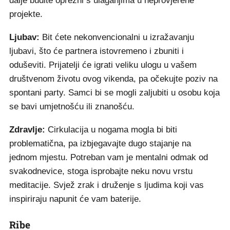
dalje budite oprezni s ulaganjima u neprovjerene
projekte.
Ljubav:
Bit ćete nekonvencionalni u izražavanju
ljubavi, što će partnera istovremeno i zbuniti i
oduševiti. Prijatelji će igrati veliku ulogu u vašem
društvenom životu ovog vikenda, pa očekujte poziv na
spontani party. Samci bi se mogli zaljubiti u osobu koja
se bavi umjetnošću ili znanošću.
Zdravlje:
Cirkulacija u nogama mogla bi biti
problematična, pa izbjegavajte dugo stajanje na
jednom mjestu. Potreban vam je mentalni odmak od
svakodnevice, stoga isprobajte neku novu vrstu
meditacije. Svjež zrak i druženje s ljudima koji vas
inspiriraju napunit će vam baterije.
Ribe