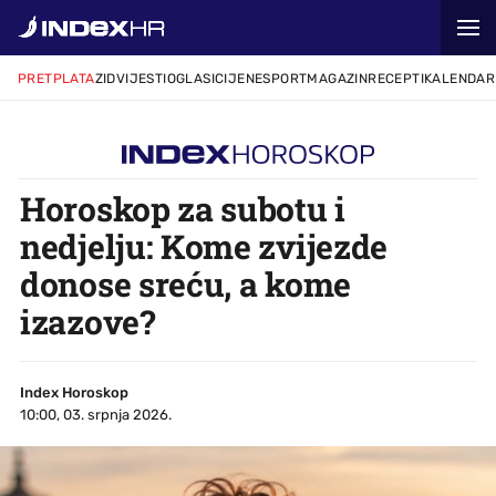
PRETPLATA
ZID
VIJESTI
OGLASI
CIJENE
SPORT
MAGAZIN
RECEPTI
KALENDAR
Horoskop za subotu i
nedjelju: Kome zvijezde
donose sreću, a kome
izazove?
Index Horoskop
10:00, 03. srpnja 2026.