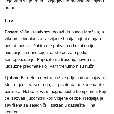
koje vam šalje trbuh i izbjegavajte previše začinjenu
hranu.
Lav
Posao:
Vaša kreativnost dolazi do punog izražaja, a
vikend je idealan za razvijanje hobija koji bi mogao
postati posao. Dobit ćete pohvalu od osobe čije
mišljenje iznimno cijenite, što će vam podići
samopouzdanje. Pripazite na trošenje novca na
luksuzne predmete koji vam trenutno nisu nužni.
Ljubav:
Bit ćete u centru pažnje gdje god se pojavite,
što će goditi vašem egu, ali pazite da ne zanemarite
partnera. Netko bi vam mogao uputiti kompliment koji
će izazvati ljubomoru kod voljene osobe. Nedjelja je
savršena za zajednički izlazak u kazalište ili na
koncert.