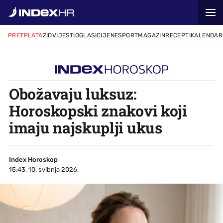
PRETPLATA
ZID
VIJESTI
OGLASI
CIJENE
SPORT
MAGAZIN
RECEPTI
KALENDAR
Obožavaju luksuz:
Horoskopski znakovi koji
imaju najskuplji ukus
Index Horoskop
15:43, 10. svibnja 2026.