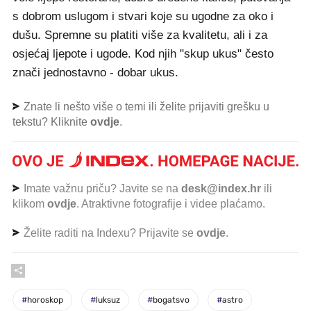
s dobrom uslugom i stvari koje su ugodne za oko i
dušu. Spremne su platiti više za kvalitetu, ali i za
osjećaj ljepote i ugode. Kod njih "skup ukus" često
znači jednostavno - dobar ukus.
Znate li nešto više o temi ili želite prijaviti grešku u
tekstu? Kliknite
ovdje
.
Imate važnu priču? Javite se na
desk@index.hr
ili
klikom
ovdje
. Atraktivne fotografije i videe plaćamo.
Želite raditi na Indexu? Prijavite se
ovdje
.
#
horoskop
#
luksuz
#
bogatsvo
#
astro