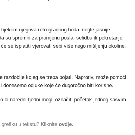
o tijekom njegova retrogradnog hoda mogle jasnije
i da su spremni za promjenu posla, selidbu ili pokretanje
će se isplatiti vjerovati sebi više nego mišljenju okoline.
je razdoblje kojeg se treba bojati. Naprotiv, može pomoći
 i donesemo odluke koje će dugoročno biti korisne.
o bi naredni tjedni mogli označiti početak jednog sasvim
ti grešku u tekstu? Kliknite
ovdje
.