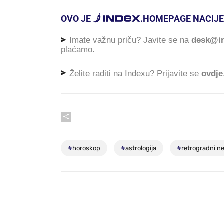
OVO JE
.
HOMEPAGE NACIJE
Imate važnu priču? Javite se na
desk@in
plaćamo.
Želite raditi na Indexu? Prijavite se
ovdje
#
horoskop
#
astrologija
#
retrogradni n