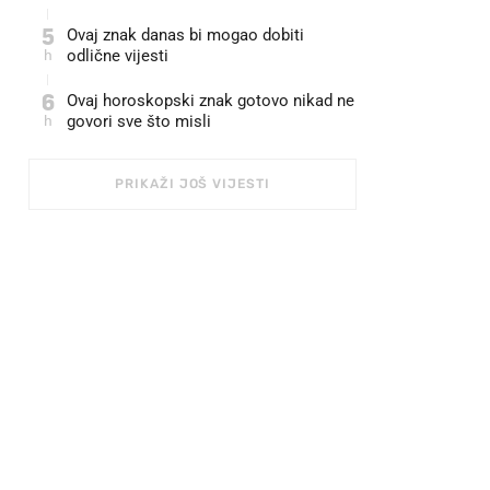
5
Ovaj znak danas bi mogao dobiti
h
odlične vijesti
6
Ovaj horoskopski znak gotovo nikad ne
h
govori sve što misli
PRIKAŽI JOŠ VIJESTI