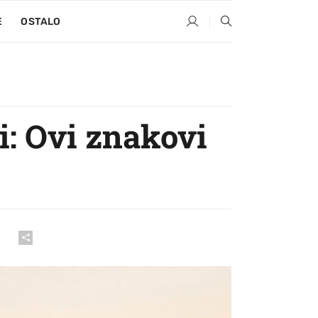
E
OSTALO
i: Ovi znakovi