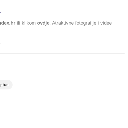
.
671.595 ČITATELJA DA
dex.hr
ili klikom
ovdje
. Atraktivne fotografije i videe
.
eptun