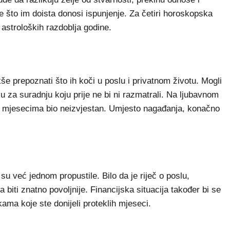
 što im doista donosi ispunjenje. Za četiri horoskopska
 astroloških razdoblja godine.
e prepoznati što ih koči u poslu i privatnom životu. Mogli
iku za suradnju koju prije ne bi ni razmatrali. Na ljubavnom
je mjesecima bio neizvjestan. Umjesto nagađanja, konačno
su već jednom propustile. Bilo da je riječ o poslu,
a biti znatno povoljnije. Financijska situacija također bi se
kama koje ste donijeli proteklih mjeseci.