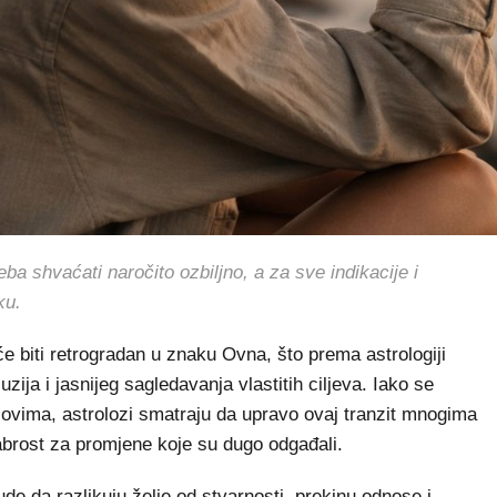
shvaćati naročito ozbiljno, a za sve indikacije i
ku.
e biti retrogradan u znaku Ovna, što prema astrologiji
uzija i jasnijeg sagledavanja vlastitih ciljeva. Iako se
zovima, astrolozi smatraju da upravo ovaj tranzit mnogima
rabrost za promjene koje su dugo odgađali.
de da razlikuju želje od stvarnosti, prekinu odnose i