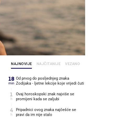
NAJNOVIJE
NAJČITANIJE
VEZANO
18
Od prvog do posljednjeg znaka
min
Zodijaka - ljetne lekcije koje vrijedi čuti
1
Ovaj horoskopski znak najviše se
h
promijeni kada se zaljubi
4
Pripadnici ovog znaka najčešće se
h
pravi da im nije stalo