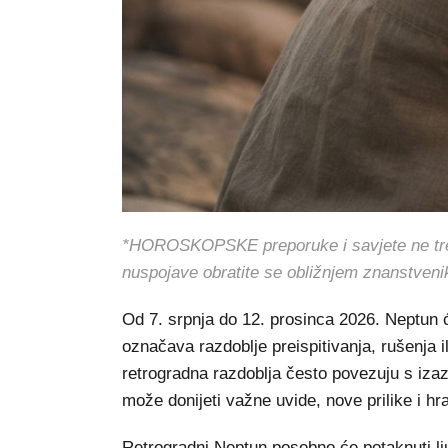
*HOROSKOPSKE preporuke i savjete ne treba 
nuspojave obratite se obližnjem znanstveni
Od 7. srpnja do 12. prosinca 2026. Neptun ć
označava razdoblje preispitivanja, rušenja il
retrogradna razdoblja često povezuju s iza
može donijeti važne uvide, nove prilike i h
Retrogradni Neptun posebno će potaknuti lju