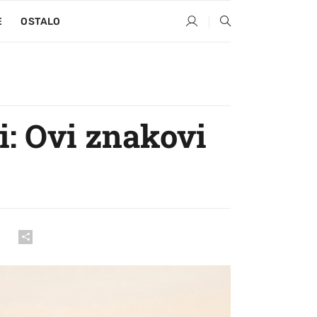
E
OSTALO
i: Ovi znakovi