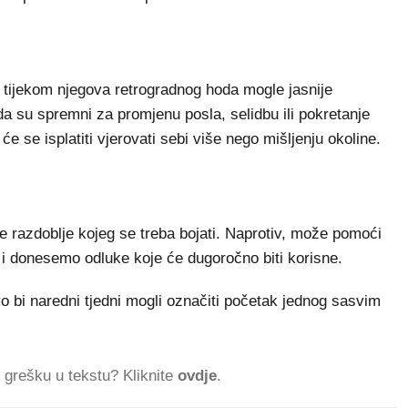
o tijekom njegova retrogradnog hoda mogle jasnije
i da su spremni za promjenu posla, selidbu ili pokretanje
će se isplatiti vjerovati sebi više nego mišljenju okoline.
je razdoblje kojeg se treba bojati. Naprotiv, može pomoći
 i donesemo odluke koje će dugoročno biti korisne.
o bi naredni tjedni mogli označiti početak jednog sasvim
ti grešku u tekstu? Kliknite
ovdje
.