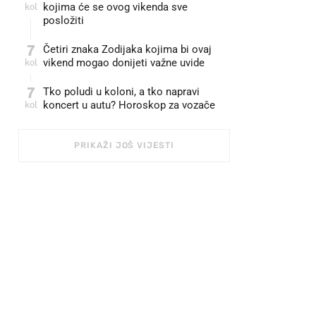
kol
kojima će se ovog vikenda sve
posložiti
7
Četiri znaka Zodijaka kojima bi ovaj
kol
vikend mogao donijeti važne uvide
7
Tko poludi u koloni, a tko napravi
kol
koncert u autu? Horoskop za vozače
PRIKAŽI JOŠ VIJESTI