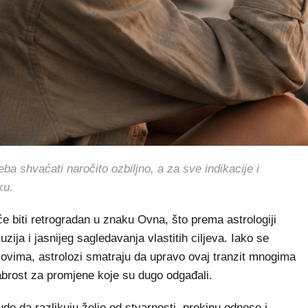
shvaćati naročito ozbiljno, a za sve indikacije i
ku.
e biti retrogradan u znaku Ovna, što prema astrologiji
uzija i jasnijeg sagledavanja vlastitih ciljeva. Iako se
zovima, astrolozi smatraju da upravo ovaj tranzit mnogima
rabrost za promjene koje su dugo odgađali.
de da razlikuju želje od stvarnosti, prekinu odnose i