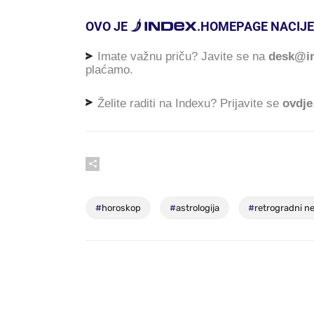
OVO JE
.
HOMEPAGE NACIJE
Imate važnu priču? Javite se na
desk@in
plaćamo.
Želite raditi na Indexu? Prijavite se
ovdje
#
horoskop
#
astrologija
#
retrogradni n