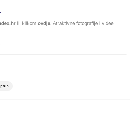
.
485.860 ČITATELJA DANA
dex.hr
ili klikom
ovdje
. Atraktivne fotografije i videe
.
eptun