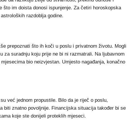
 što im doista donosi ispunjenje. Za četiri horoskopska
 astroloških razdoblja godine.
e prepoznati što ih koči u poslu i privatnom životu. Mogli
iku za suradnju koju prije ne bi ni razmatrali. Na ljubavnom
je mjesecima bio neizvjestan. Umjesto nagađanja, konačno
su već jednom propustile. Bilo da je riječ o poslu,
a biti znatno povoljnije. Financijska situacija također bi se
kama koje ste donijeli proteklih mjeseci.