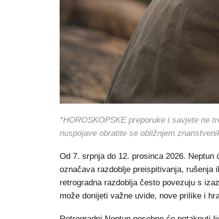
*HOROSKOPSKE preporuke i savjete ne treba 
nuspojave obratite se obližnjem znanstveni
Od 7. srpnja do 12. prosinca 2026. Neptun ć
označava razdoblje preispitivanja, rušenja il
retrogradna razdoblja često povezuju s iza
može donijeti važne uvide, nove prilike i h
Retrogradni Neptun posebno će potaknuti lju