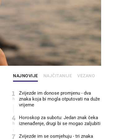
NAJNOVIJE
NAJČITANIJE
VEZANO
1
Zvijezde im donose promjenu - dva
h
znaka koja bi mogla otputovati na duže
vrijeme
4
Horoskop za subotu: Jedan znak čeka
h
iznenađenje, drugi bi se mogao zaljubiti
7
Zvijezde im se osmjehuju - tri znaka