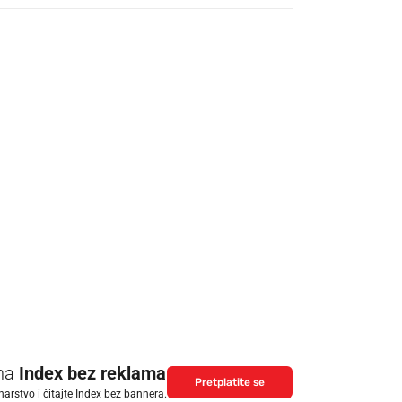
 na
Index bez reklama
Pretplatite se
arstvo i čitajte Index bez bannera.