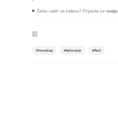
Želite raditi na Indexu? Prijavite se
ovdje
#
horoskop
#
ljetovanje
#
flert