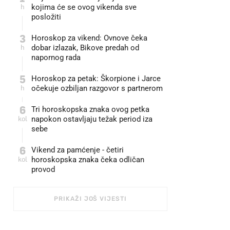
h
kojima će se ovog vikenda sve
posložiti
3
Horoskop za vikend: Ovnove čeka
h
dobar izlazak, Bikove predah od
napornog rada
5
Horoskop za petak: Škorpione i Jarce
h
očekuje ozbiljan razgovor s partnerom
6
Tri horoskopska znaka ovog petka
kol
napokon ostavljaju težak period iza
sebe
6
Vikend za pamćenje - četiri
kol
horoskopska znaka čeka odličan
provod
PRIKAŽI JOŠ VIJESTI