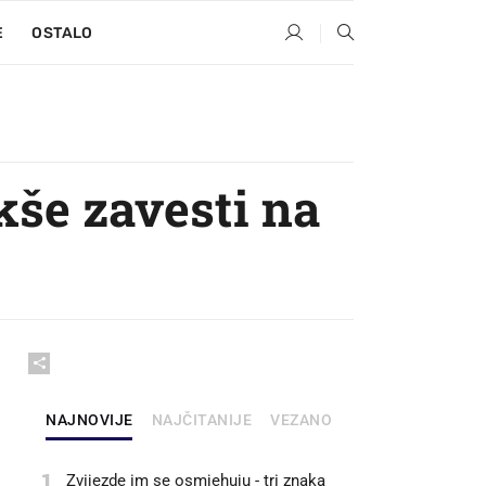
E
OSTALO
kše zavesti na
NAJNOVIJE
NAJČITANIJE
VEZANO
1
Zvijezde im se osmjehuju - tri znaka