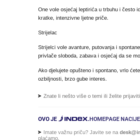
One vole osjećaj leptirića u trbuhu i često i
kratke, intenzivne ljetne priče.
Strijelac
Strijelci vole avanture, putovanja i spontan
privlače sloboda, zabava i osjećaj da se mož
Ako djelujete opušteno i spontano, vrlo ćete i
ozbiljnosti, brzo gube interes.
Znate li nešto više o temi ili želite prijavi
OVO JE
.
HOMEPAGE NACIJE
Imate važnu priču? Javite se na
desk@in
plaćamo.