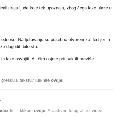
dealiziraju ljude koje tek upoznaju, zbog čega lako ulaze u
e odnose. Na ljetovanju su posebno otvoreni za flert jer ih
e dogoditi bilo što.
h lako osvojiti. Ali čim osjete pritisak ili previše
ti grešku u tekstu? Kliknite
ovdje
.
.
552.
dex.hr
ili klikom
ovdje
. Atraktivne fotografije i videe