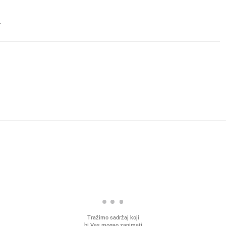
.
Tražimo sadržaj koji
bi Vas mogao zanimati