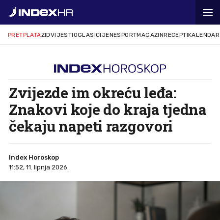
PRETPLATA
ZID
VIJESTI
OGLASI
CIJENE
SPORT
MAGAZIN
RECEPTI
KALENDAR
Zvijezde im okreću leđa:
Znakovi koje do kraja tjedna
čekaju napeti razgovori
Index Horoskop
11:52, 11. lipnja 2026.