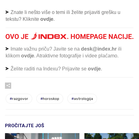
Znate li nešto više o temi ili želite prijaviti grešku u
tekstu? Kliknite
ovdje
.
Imate važnu priču? Javite se na
desk@index.hr
ili
klikom
ovdje
. Atraktivne fotografije i videe plaćamo.
Želite raditi na Indexu? Prijavite se
ovdje
.
#
razgovor
#
horoskop
#
astrologija
PROČITAJTE JOŠ