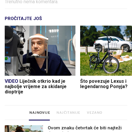
Trenutno nema komentara.
PROČITAJTE JOŠ
VIDEO
Liječnik otkrio kad je
Što povezuje Lexus i
najbolje vrijeme za skidanje
legendarnog Ponyja?
dioptrije
NAJNOVIJE
NAJČITANIJE
VEZANO
Ovom znaku četvrtak će biti najteži