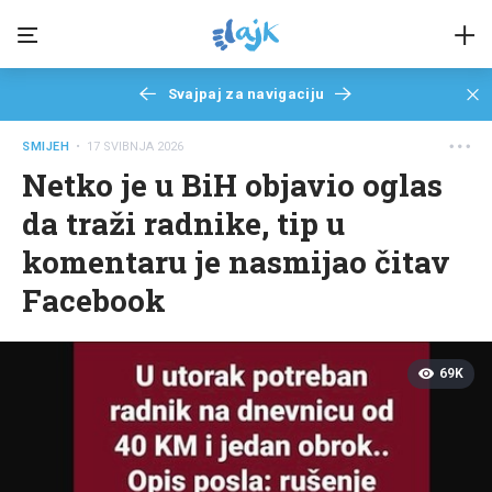
Svajpaj za navigaciju
SMIJEH
• 17 SVIBNJA 2026
Netko je u BiH objavio oglas
da traži radnike, tip u
komentaru je nasmijao čitav
Facebook
69K