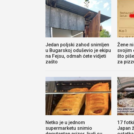
Jedan poljski zahod snimljen
Žene ni
u Bugarskoj oduševio je ekipu
svojim 
na Fejsu, odmah ćete vidjeti
što piš
zašto
za pizz
Netko je u jednom
17 fotk
supermarketu snimio
Japan ž
degutantan prizor, ljudi su
ostatka