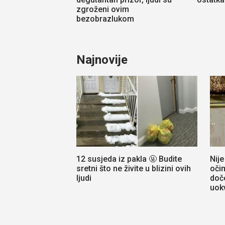
zgroženi ovim
bezobrazlukom
Najnovije
12 susjeda iz pakla 🤬 Budite
Nij
sretni što ne živite u blizini ovih
oči
ljudi
doče
uokv