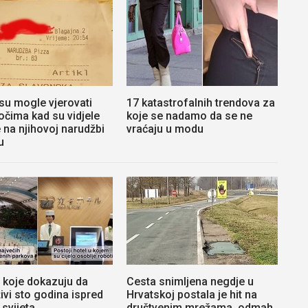
su mogle vjerovati
17 katastrofalnih trendova za
očima kad su vidjele
koje se nadamo da se ne
e na njihovoj narudžbi
vraćaju u modu
u
i koje dokazuju da
Cesta snimljena negdje u
ivi sto godina ispred
Hrvatskoj postala je hit na
 svijeta
društvenim mrežama, odmah