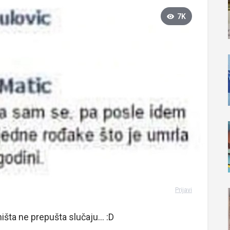
7K
Prijavi
šta ne prepušta slučaju... :D