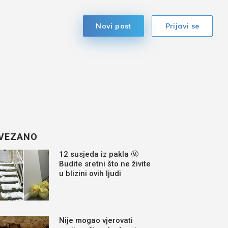
Novi post
Prijavi se
VEZANO
12 susjeda iz pakla 🤬
Budite sretni što ne živite
u blizini ovih ljudi
Nije mogao vjerovati