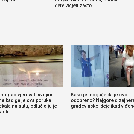
ćete vidjeti zašto
e mogao vjerovati svojim
Kako je moguće da je ovo
ma kad ga je ova poruka
odobreno? Najgore dizajners
kala na autu, odlučio ju je
građevinske ideje ikad viđen
iriti