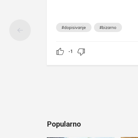
#dopisivanje
#bizarno
-1
Popularno