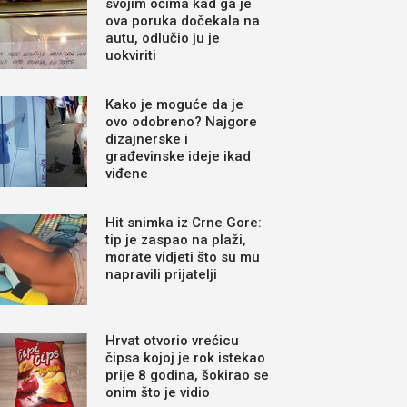
svojim očima kad ga je
ova poruka dočekala na
autu, odlučio ju je
uokviriti
Kako je moguće da je
ovo odobreno? Najgore
dizajnerske i
građevinske ideje ikad
viđene
Hit snimka iz Crne Gore:
tip je zaspao na plaži,
morate vidjeti što su mu
napravili prijatelji
Hrvat otvorio vrećicu
čipsa kojoj je rok istekao
prije 8 godina, šokirao se
onim što je vidio