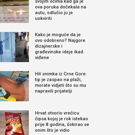
svojim očima kad ga je
ova poruka dočekala na
autu, odlučio ju je
uokviriti
Kako je moguće da je
ovo odobreno? Najgore
dizajnerske i
građevinske ideje ikad
viđene
Hit snimka iz Crne Gore:
tip je zaspao na plaži,
morate vidjeti što su mu
napravili prijatelji
Hrvat otvorio vrećicu
čipsa kojoj je rok istekao
prije 8 godina, šokirao se
onim što je vidio