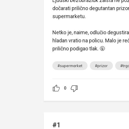
Ljudski bezobrazluk zaista ne poz
dočarati prilično degutantan priz
supermarketu.
Netko je, naime, odlučio degustir
hladan vratio na policu. Malo je r
prilično podigao tlak. 🤬
#supermarket
#prizor
#trg
0
#1