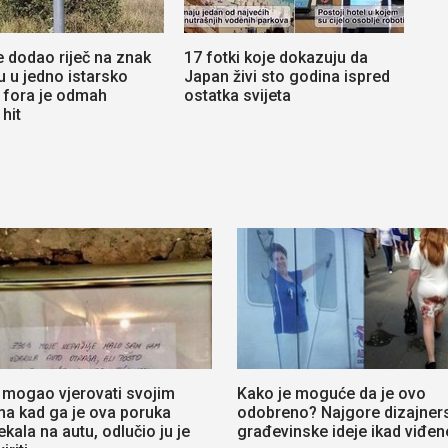
e dodao riječ na znak
17 fotki koje dokazuju da
u u jedno istarsko
Japan živi sto godina ispred
 fora je odmah
ostatka svijeta
hit
e mogao vjerovati svojim
Kako je moguće da je ovo
ma kad ga je ova poruka
odobreno? Najgore dizajners
kala na autu, odlučio ju je
građevinske ideje ikad viđen