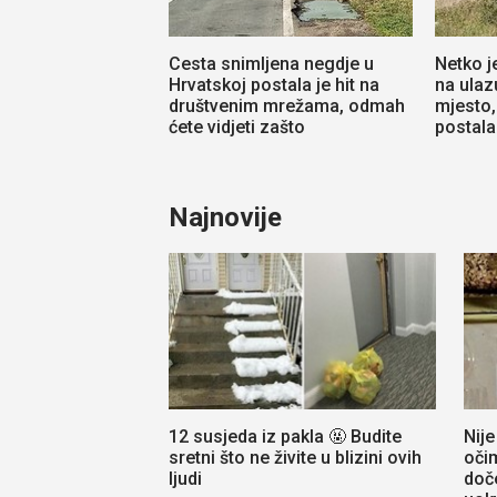
Cesta snimljena negdje u
Netko j
Hrvatskoj postala je hit na
na ulaz
društvenim mrežama, odmah
mjesto,
ćete vidjeti zašto
postala 
Najnovije
12 susjeda iz pakla 🤬 Budite
Nij
sretni što ne živite u blizini ovih
oči
ljudi
doče