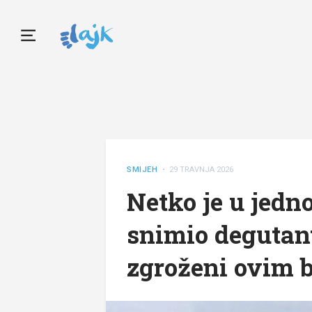
SMIJEH
• 29 TRAVNJA 2026
Netko je u jed
snimio degutant
zgroženi ovim 