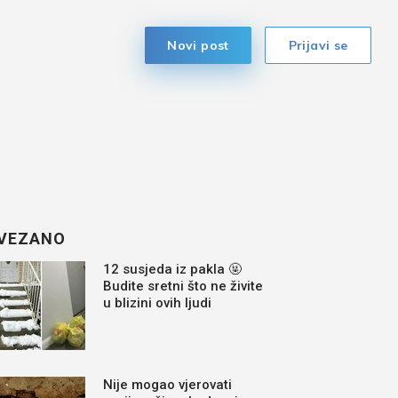
Novi post
Prijavi se
VEZANO
12 susjeda iz pakla 🤬
Budite sretni što ne živite
u blizini ovih ljudi
Nije mogao vjerovati