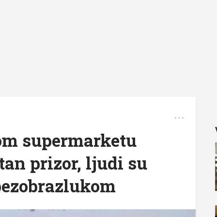
nom supermarketu
an prizor, ljudi su
bezobrazlukom