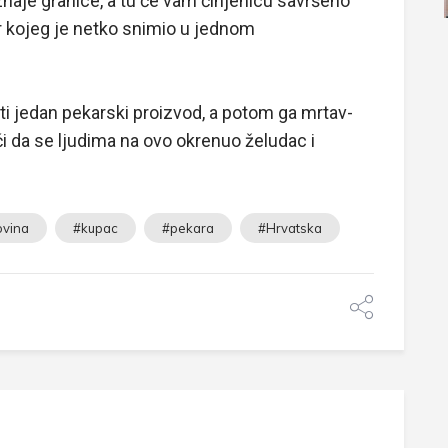
naje granice, a tu će vam činjenicu savršeno
or kojeg je netko snimio u jednom
ati jedan pekarski proizvod, a potom ga mrtav-
eći da se ljudima na ovo okrenuo želudac i
ovina
#kupac
#pekara
#Hrvatska