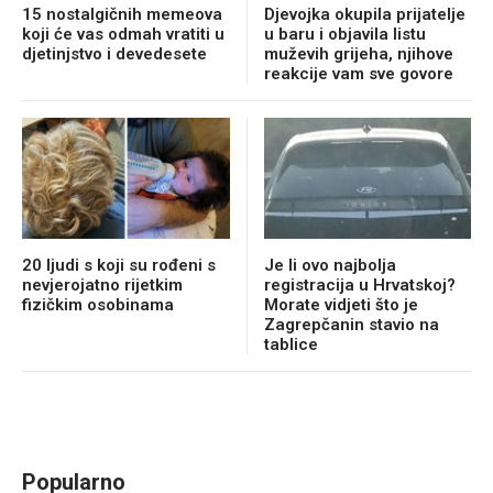
15 nostalgičnih memeova
Djevojka okupila prijatelje
koji će vas odmah vratiti u
u baru i objavila listu
djetinjstvo i devedesete
muževih grijeha, njihove
reakcije vam sve govore
20 ljudi s koji su rođeni s
Je li ovo najbolja
nevjerojatno rijetkim
registracija u Hrvatskoj?
fizičkim osobinama
Morate vidjeti što je
Zagrepčanin stavio na
tablice
Popularno