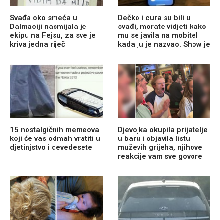
Svađa oko smeća u
Dečko i cura su bili u
Dalmaciji nasmijala je
svađi, morate vidjeti kako
ekipu na Fejsu, za sve je
mu se javila na mobitel
kriva jedna riječ
kada ju je nazvao. Show je
15 nostalgičnih memeova
Djevojka okupila prijatelje
koji će vas odmah vratiti u
u baru i objavila listu
djetinjstvo i devedesete
muževih grijeha, njihove
reakcije vam sve govore