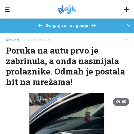
Svajpaj za navigaciju
SMIJEH
• 12 SVIBNJA 2026
Poruka na autu prvo je
zabrinula, a onda nasmijala
prolaznike. Odmah je postala
hit na mrežama!
6K