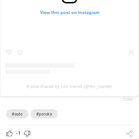
View this post on Instagram
A post shared by Leo Ivanek (@leo_ivanek)
Prijavi
#auto
#poruka
-1