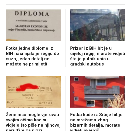
Fotka jedne diplome iz
Prizor iz BiH hit je u
BIH nasmijala je regiju do
cijeloj regiji, morate vidjeti
suza, jedan detalj ne
što je putnik unio u
možete ne primijetiti
gradski autobus
Žene nisu mogle vjerovati
Fotka kuće iz Srbije hit je
svojim očima kad su
na mrežama zbog
vidjele što piše na njihovoj
bizarnih detalja, morate
narudžbi za pizzu
vidjeti ovaj kič