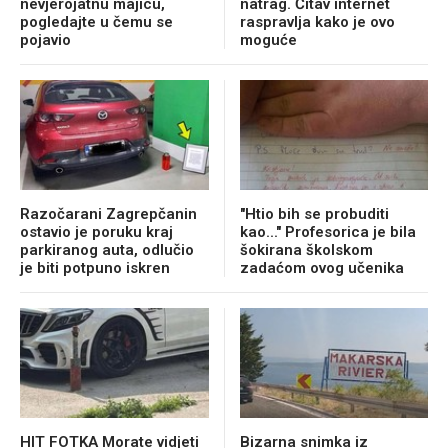
nevjerojatnu majicu,
natrag. Čitav internet
pogledajte u čemu se
raspravlja kako je ovo
pojavio
moguće
Razočarani Zagrepčanin
"Htio bih se probuditi
ostavio je poruku kraj
kao..." Profesorica je bila
parkiranog auta, odlučio
šokirana školskom
je biti potpuno iskren
zadaćom ovog učenika
HIT FOTKA Morate vidjeti
Bizarna snimka iz