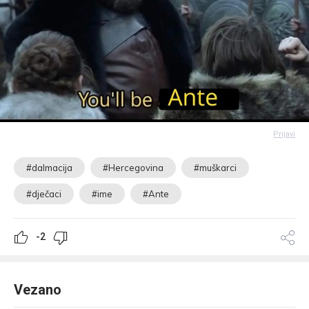
Prijavi
#dalmacija
#Hercegovina
#muškarci
#dječaci
#ime
#Ante
-2
Vezano