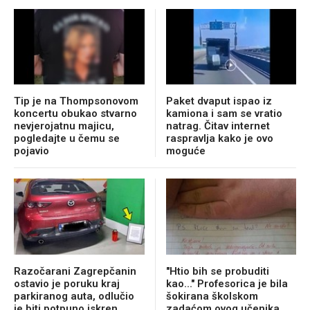
Tip je na Thompsonovom
Paket dvaput ispao iz
koncertu obukao stvarno
kamiona i sam se vratio
nevjerojatnu majicu,
natrag. Čitav internet
pogledajte u čemu se
raspravlja kako je ovo
pojavio
moguće
Razočarani Zagrepčanin
"Htio bih se probuditi
ostavio je poruku kraj
kao..." Profesorica je bila
parkiranog auta, odlučio
šokirana školskom
je biti potpuno iskren
zadaćom ovog učenika