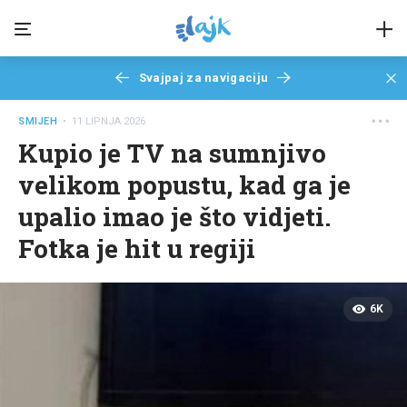
Svajpaj za navigaciju
SMIJEH
• 11 LIPNJA 2026
Kupio je TV na sumnjivo
velikom popustu, kad ga je
upalio imao je što vidjeti.
Fotka je hit u regiji
6K