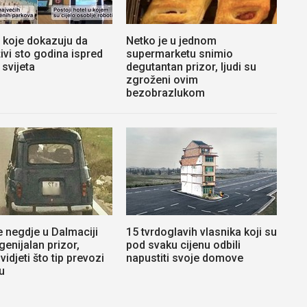
i koje dokazuju da
Netko je u jednom
ivi sto godina ispred
supermarketu snimio
 svijeta
degutantan prizor, ljudi su
zgroženi ovim
bezobrazlukom
e negdje u Dalmaciji
15 tvrdoglavih vlasnika koji su
genijalan prizor,
pod svaku cijenu odbili
idjeti što tip prevozi
napustiti svoje domove
u