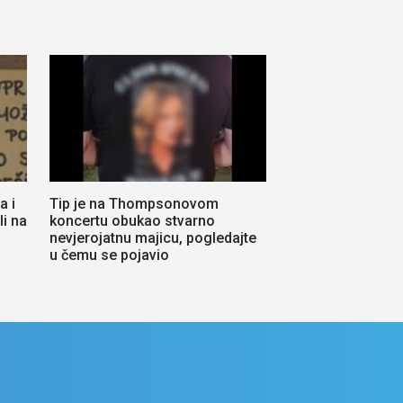
a i
Tip je na Thompsonovom
li na
koncertu obukao stvarno
nevjerojatnu majicu, pogledajte
u čemu se pojavio