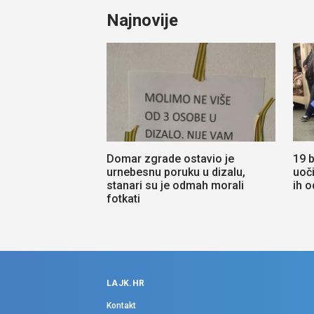
Najnovije
Domar zgrade ostavio je
19 b
urnebesnu poruku u dizalu,
uoči
stanari su je odmah morali
ih 
fotkati
LAJK.HR
Kontakt