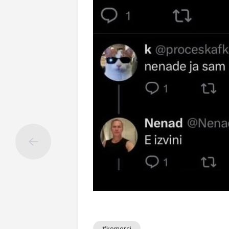
#komarci