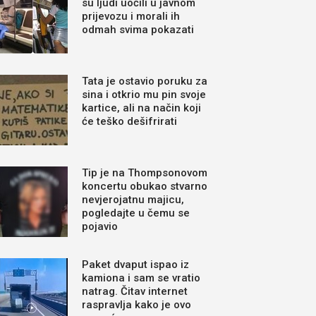
su ljudi uočili u javnom
prijevozu i morali ih
odmah svima pokazati
Tata je ostavio poruku za
sina i otkrio mu pin svoje
kartice, ali na način koji
će teško dešifrirati
Tip je na Thompsonovom
koncertu obukao stvarno
nevjerojatnu majicu,
pogledajte u čemu se
pojavio
Paket dvaput ispao iz
kamiona i sam se vratio
natrag. Čitav internet
raspravlja kako je ovo