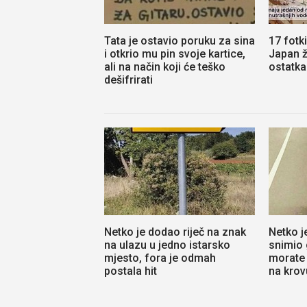
Tata je ostavio poruku za sina
17 fotk
i otkrio mu pin svoje kartice,
Japan ž
ali na način koji će teško
ostatka
dešifrirati
Netko je dodao riječ na znak
Netko j
na ulazu u jedno istarsko
snimio 
mjesto, fora je odmah
morate v
postala hit
na krov