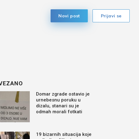
Novi post
Prijavi se
VEZANO
Domar zgrade ostavio je
urnebesnu poruku u
dizalu, stanari su je
odmah morali fotkati
19 bizarnih situacija koje