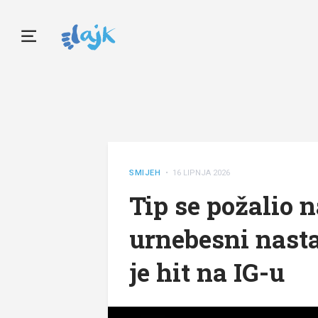
SMIJEH
• 16 LIPNJA 2026
Tip se požalio 
urnebesni nasta
je hit na IG-u