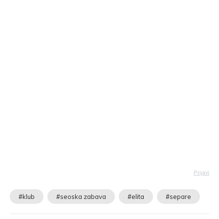
Prijavi
#klub
#seoska zabava
#elita
#separe