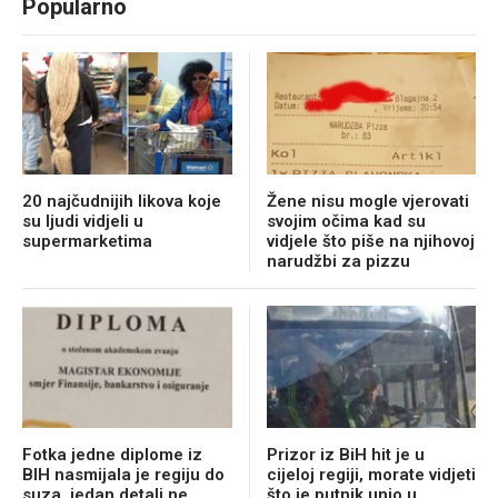
Popularno
20 najčudnijih likova koje
Žene nisu mogle vjerovati
su ljudi vidjeli u
svojim očima kad su
supermarketima
vidjele što piše na njihovoj
narudžbi za pizzu
Fotka jedne diplome iz
Prizor iz BiH hit je u
BIH nasmijala je regiju do
cijeloj regiji, morate vidjeti
suza, jedan detalj ne
što je putnik unio u