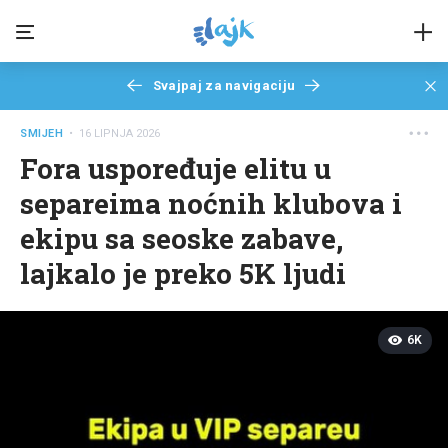
Svajpaj za navigaciju
SMIJEH
• 16 LIPNJA 2026
Fora uspoređuje elitu u
separeima noćnih klubova i
ekipu sa seoske zabave,
lajkalo je preko 5K ljudi
6K