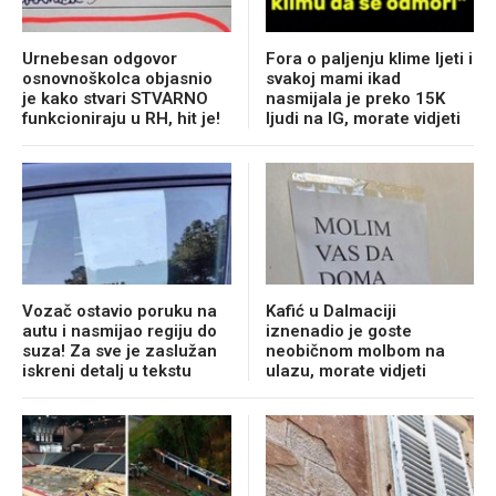
Urnebesan odgovor
Fora o paljenju klime ljeti i
osnovnoškolca objasnio
svakoj mami ikad
je kako stvari STVARNO
nasmijala je preko 15K
funkcioniraju u RH, hit je!
ljudi na IG, morate vidjeti
Vozač ostavio poruku na
Kafić u Dalmaciji
autu i nasmijao regiju do
iznenadio je goste
suza! Za sve je zaslužan
neobičnom molbom na
iskreni detalj u tekstu
ulazu, morate vidjeti