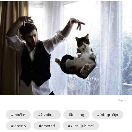
Prijavi
#mačke
#životinje
#tajming
#fotografija
#viralno
#amateri
#kućni ljubimci