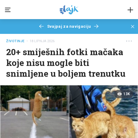
Svajpaj za navigaciju
ŽIVOTINJE
• 18 LIPNJA 2026
20+ smiješnih fotki mačaka
koje nisu mogle biti
snimljene u boljem trenutku
13K