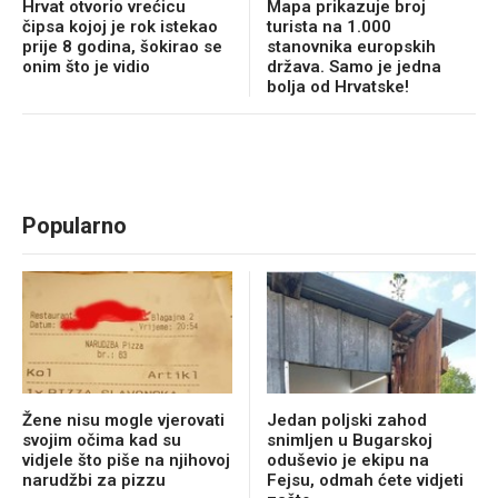
Hrvat otvorio vrećicu
Mapa prikazuje broj
čipsa kojoj je rok istekao
turista na 1.000
prije 8 godina, šokirao se
stanovnika europskih
onim što je vidio
država. Samo je jedna
bolja od Hrvatske!
Popularno
Žene nisu mogle vjerovati
Jedan poljski zahod
svojim očima kad su
snimljen u Bugarskoj
vidjele što piše na njihovoj
oduševio je ekipu na
narudžbi za pizzu
Fejsu, odmah ćete vidjeti