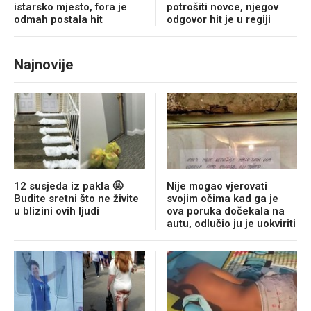
istarsko mjesto, fora je
potrošiti novce, njegov
odmah postala hit
odgovor hit je u regiji
Najnovije
12 susjeda iz pakla 🤬
Nije mogao vjerovati
Budite sretni što ne živite
svojim očima kad ga je
u blizini ovih ljudi
ova poruka dočekala na
autu, odlučio ju je uokviriti