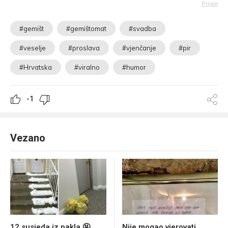
Prijavi
#gemišt
#gemištomat
#svadba
#veselje
#proslava
#vjenčanje
#pir
#Hrvatska
#viralno
#humor
-1
Vezano
12 susjeda iz pakla 🤬
Nije mogao vjerovati