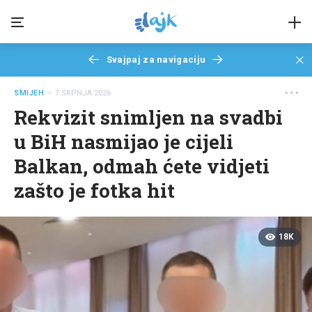
Svajpaj za navigaciju
SMIJEH
• 7 SRPNJA 2026
Rekvizit snimljen na svadbi
u BiH nasmijao je cijeli
Balkan, odmah ćete vidjeti
zašto je fotka hit
18K