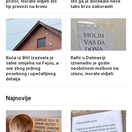
prizor, morate vidjeti što
što ga je dočekalo neće
tip prevozi na krovu
tako brzo zaboraviti
Kuća iz BiH izazvala je
Kafić u Dalmaciji
salve smijeha na Fejsu, a
iznenadio je goste
sve zbog jednog
neobičnom molbom na
posebnog i upečatljivog
ulazu, morate vidjeti
detalja
Najnovije