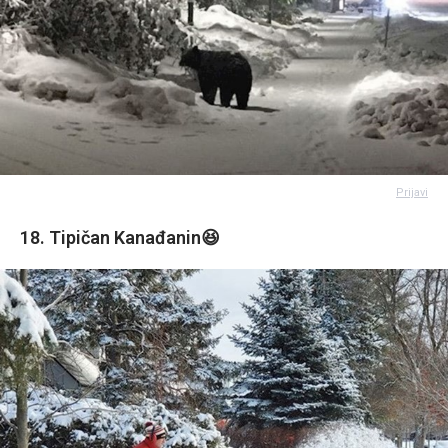
Prijavi
18. Tipičan Kanađanin😆