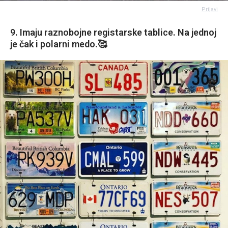
Prijavi
9. Imaju raznobojne registarske tablice. Na jednoj
je čak i polarni medo.🥰