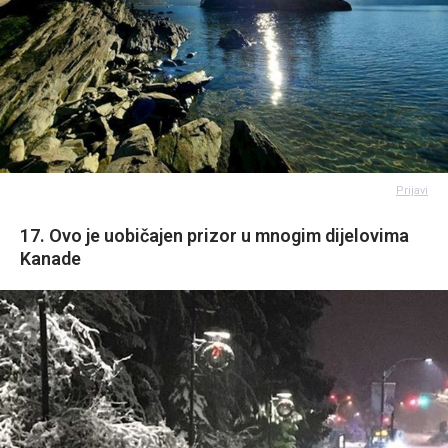
Prijavi
17. Ovo je uobičajen prizor u mnogim dijelovima
Kanade