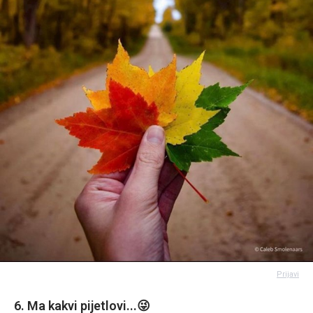
Prijavi
6. Ma kakvi pijetlovi...😜