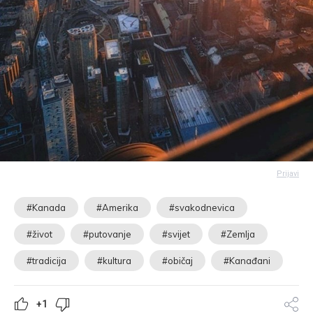
Prijavi
#Kanada
#Amerika
#svakodnevica
#život
#putovanje
#svijet
#Zemlja
#tradicija
#kultura
#običaj
#Kanađani
+1