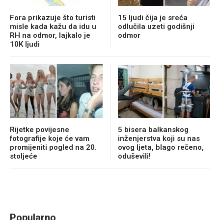
Fora prikazuje što turisti
15 ljudi čija je sreća
misle kada kažu da idu u
odlučila uzeti godišnji
RH na odmor, lajkalo je
odmor
10K ljudi
Rijetke povijesne
5 bisera balkanskog
fotografije koje će vam
inženjerstva koji su nas
promijeniti pogled na 20.
ovog ljeta, blago rečeno,
stoljeće
oduševili!
Popularno