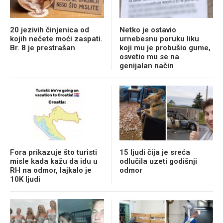
20 jezivih činjenica od
Netko je ostavio
kojih nećete moći zaspati.
urnebesnu poruku liku
Br. 8 je prestrašan
koji mu je probušio gume,
osvetio mu se na
genijalan način
Fora prikazuje što turisti
15 ljudi čija je sreća
misle kada kažu da idu u
odlučila uzeti godišnji
RH na odmor, lajkalo je
odmor
10K ljudi