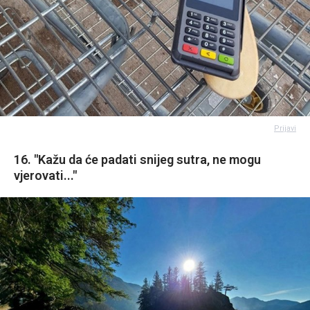
Prijavi
16. "Kažu da će padati snijeg sutra, ne mogu
vjerovati..."