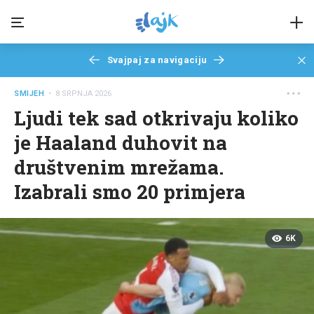
Svajpaj za navigaciju
SMIJEH
• 8 SRPNJA 2026
Ljudi tek sad otkrivaju koliko
je Haaland duhovit na
društvenim mrežama.
Izabrali smo 20 primjera
6K