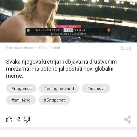
Foto: IndicationBrief5950 / Reddit
Prijavi
Svaka njegova kretnja ili objava na društvenim
mrežama ima potencijal postati novi globalni
meme.
#nogomet
#erling haaland
#memovi
#smiješno
#Snapchat
-2