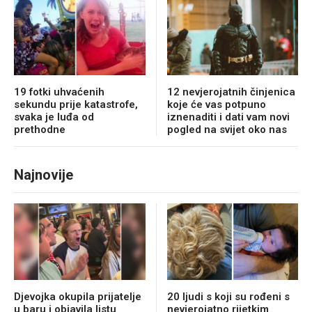
19 fotki uhvaćenih
12 nevjerojatnih činjenica
sekundu prije katastrofe,
koje će vas potpuno
svaka je luđa od
iznenaditi i dati vam novi
prethodne
pogled na svijet oko nas
Najnovije
Djevojka okupila prijatelje
20 ljudi s koji su rođeni s
u baru i objavila listu
nevjerojatno rijetkim