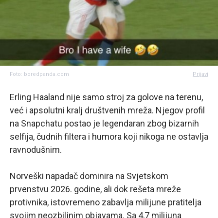
Foto: boredpanda.com
Prijavi
Erling Haaland nije samo stroj za golove na terenu,
već i apsolutni kralj društvenih mreža. Njegov profil
na Snapchatu postao je legendaran zbog bizarnih
selfija, čudnih filtera i humora koji nikoga ne ostavlja
ravnodušnim.
Norveški napadač dominira na Svjetskom
prvenstvu 2026. godine, ali dok rešeta mreže
protivnika, istovremeno zabavlja milijune pratitelja
svojim neozbiljnim objavama. Sa 4,7 milijuna