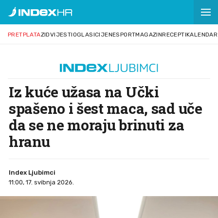
PRETPLATA
ZID
VIJESTI
OGLASI
CIJENE
SPORT
MAGAZIN
RECEPTI
KALENDAR
Iz kuće užasa na Učki
spašeno i šest maca, sad uče
da se ne moraju brinuti za
hranu
Index Ljubimci
11:00, 17. svibnja 2026.