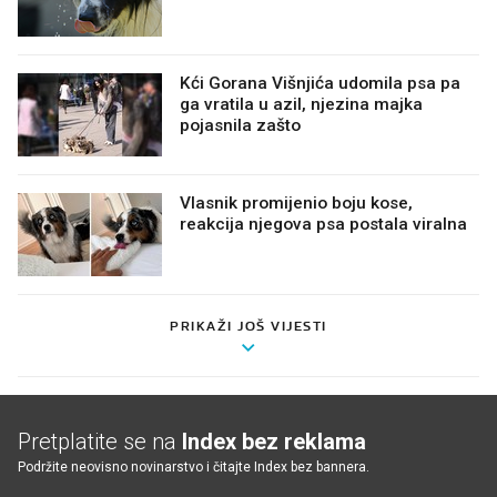
Kći Gorana Višnjića udomila psa pa
ga vratila u azil, njezina majka
pojasnila zašto
Vlasnik promijenio boju kose,
reakcija njegova psa postala viralna
😂
PRIKAŽI JOŠ VIJESTI
Pretplatite se na
Index bez reklama
Podržite neovisno novinarstvo i čitajte Index bez bannera.