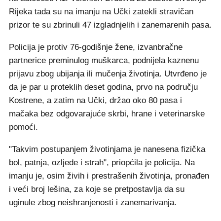
Rijeka tada su na imanju na Učki zatekli stravičan
prizor te su zbrinuli 47 izgladnjelih i zanemarenih pasa.
Policija je protiv 76-godišnje žene, izvanbračne
partnerice preminulog muškarca, podnijela kaznenu
prijavu zbog ubijanja ili mučenja životinja. Utvrđeno je
da je par u proteklih deset godina, prvo na području
Kostrene, a zatim na Učki, držao oko 80 pasa i
mačaka bez odgovarajuće skrbi, hrane i veterinarske
pomoći.
"Takvim postupanjem životinjama je nanesena fizička
bol, patnja, ozljede i strah", priopćila je policija. Na
imanju je, osim živih i prestrašenih životinja, pronađen
i veći broj lešina, za koje se pretpostavlja da su
uginule zbog neishranjenosti i zanemarivanja.