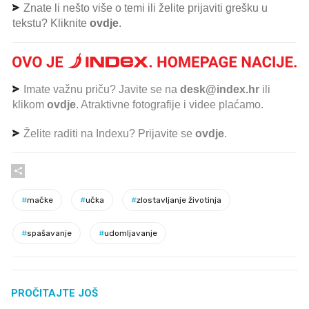
Znate li nešto više o temi ili želite prijaviti grešku u
tekstu? Kliknite
ovdje
.
Imate važnu priču? Javite se na
desk@index.hr
ili
klikom
ovdje
. Atraktivne fotografije i videe plaćamo.
Želite raditi na Indexu? Prijavite se
ovdje
.
#
mačke
#
učka
#
zlostavljanje životinja
#
spašavanje
#
udomljavanje
PROČITAJTE JOŠ