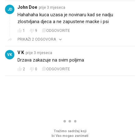
John Doe
prije 3 mjeseca
JD
Hahahaha kuca uzasa je novinaru kad se nadju
zlostvljana djeca a ne zapustene macke i psi
1
9
ODGOVORITE
PRIKAŽI 2 ODGOVORA
V K
prije 3 mjeseca
VK
Drzava zakazuje na svim poljima
2
0
ODGOVORITE
PROČITAJTE JOŠ