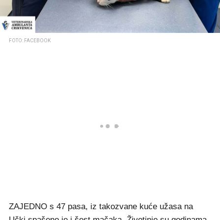
FOTO: FACEBOOK
ZAJEDNO s 47 pasa, iz takozvane kuće užasa na
Učki spašeno je i šest mačaka. Životinje su godinama