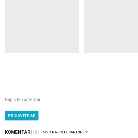
VIDEO
Liječnik otkrio kad je
Što povezuje Lexus i
najbolje vrijeme za skidanje
legendarnog Ponyja?
dioptrije
PRIJAVITE SE
KOMENTARI
(4)