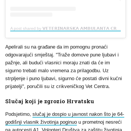
A post shared by 𝗩𝗘𝗧𝗘𝗥𝗜𝗡𝗔𝗥𝗦𝗞𝗔 𝗔𝗠𝗕𝗨𝗟𝗔𝗡𝗧𝗔 𝗖𝗥𝗜𝗞𝗩𝗘𝗡𝗜𝗖𝗔 | 𝗩𝗘𝗧𝗘𝗥𝗜𝗡𝗔𝗥 | 𝗖𝗥𝗜𝗞𝗩𝗘𝗡𝗜𝗖𝗔 (@vetcentarck)
Apelirali su na građane da im pomognu pronaći
odgovarajući smještaj. "Traže domove pune ljubavi i
pažnje, ali budući vlasnici moraju znati da će im
sigurno trebati malo vremena za prilagodbu. Uz
strpljenje i puno ljubavi, sigurno će postati divni kućni
prijatelji", poručili su iz crikveničkog Vet Centra.
Slučaj koji je zgrozio Hrvatsku
Podsjetimo,
slučaj je dospio u javnost nakon što je 64-
godišnji vlasnik životinja poginuo
u prometnoj nesreći
na autocesti A1. Volonteri Društva za zaštitu životinja