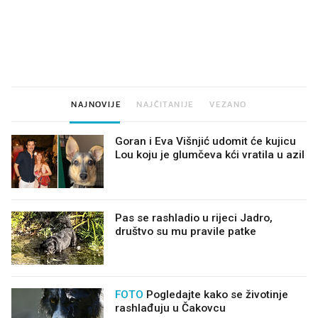
VIDEO
Liječnik otkrio kad je
Što povezuje Lexus i
najbolje vrijeme za skidanje
legendarnog Ponyja?
dioptrije
NAJNOVIJE
NAJČITANIJE
VEZANO
Goran i Eva Višnjić udomit će kujicu
Lou koju je glumčeva kći vratila u azil
Pas se rashladio u rijeci Jadro,
društvo su mu pravile patke
FOTO
Pogledajte kako se životinje
rashlađuju u Čakovcu