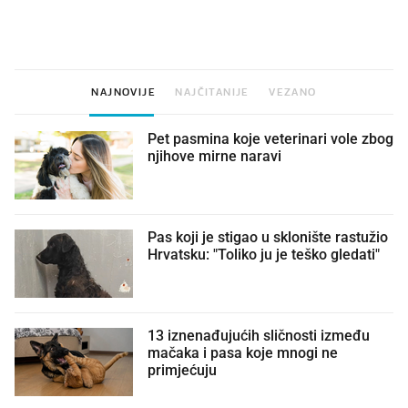
najbolje vrijeme za skidanje
legendarnog Ponyja?
dioptrije
NAJNOVIJE
NAJČITANIJE
VEZANO
Pet pasmina koje veterinari vole zbog
njihove mirne naravi
Pas koji je stigao u sklonište rastužio
Hrvatsku: "Toliko ju je teško gledati"
13 iznenađujućih sličnosti između
mačaka i pasa koje mnogi ne
primjećuju