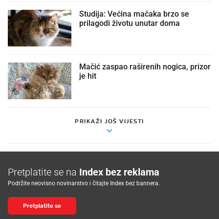
Studija: Većina mačaka brzo se
prilagodi životu unutar doma
Mačić zaspao raširenih nogica, prizor
je hit
PRIKAŽI JOŠ VIJESTI
Pretplatite se na
Index bez reklama
Podržite neovisno novinarstvo i čitajte Index bez bannera.
Pretplatite se