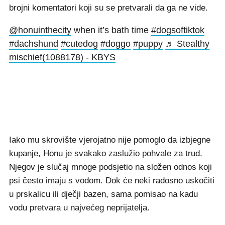
brojni komentatori koji su se pretvarali da ga ne vide.
@honuinthecity
when it’s bath time
#dogsoftiktok
#dachshund
#cutedog
#doggo
#puppy
♬ Stealthy
mischief(1088178) - KBYS
Iako mu skrovište vjerojatno nije pomoglo da izbjegne
kupanje, Honu je svakako zaslužio pohvale za trud.
Njegov je slučaj mnoge podsjetio na složen odnos koji
psi često imaju s vodom. Dok će neki radosno uskočiti
u prskalicu ili dječji bazen, sama pomisao na kadu
vodu pretvara u najvećeg neprijatelja.