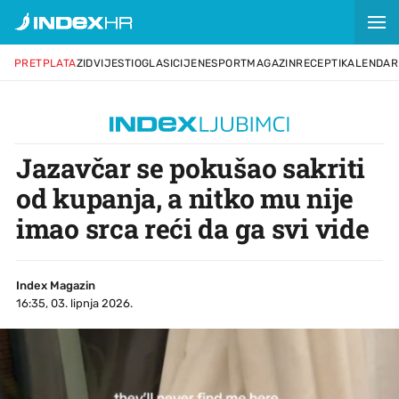
PRETPLATA
ZID
VIJESTI
OGLASI
CIJENE
SPORT
MAGAZIN
RECEPTI
KALENDAR
Jazavčar se pokušao sakriti
od kupanja, a nitko mu nije
imao srca reći da ga svi vide
Index Magazin
16:35, 03. lipnja 2026.