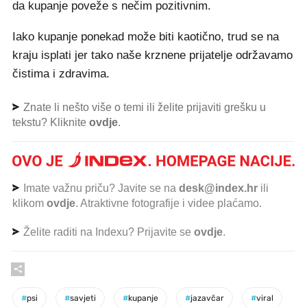
da kupanje poveže s nečim pozitivnim.
Iako kupanje ponekad može biti kaotično, trud se na
kraju isplati jer tako naše krznene prijatelje održavamo
čistima i zdravima.
Znate li nešto više o temi ili želite prijaviti grešku u
tekstu? Kliknite
ovdje
.
Imate važnu priču? Javite se na
desk@index.hr
ili
klikom
ovdje
. Atraktivne fotografije i videe plaćamo.
Želite raditi na Indexu? Prijavite se
ovdje
.
#
psi
#
savjeti
#
kupanje
#
jazavčar
#
viral