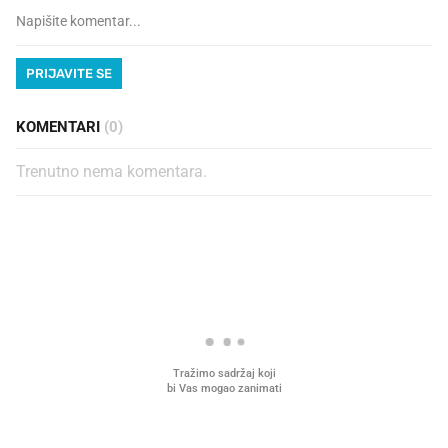
PRIJAVITE SE
KOMENTARI
(0)
Trenutno nema komentara.
PROČITAJTE JOŠ
VIDEO
Liječnik otkrio kad je
Što povezuje Lexus i