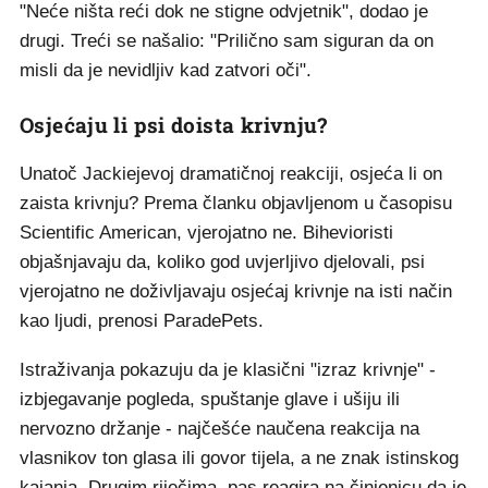
"Neće ništa reći dok ne stigne odvjetnik", dodao je
drugi. Treći se našalio: "Prilično sam siguran da on
misli da je nevidljiv kad zatvori oči".
Osjećaju li psi doista krivnju?
Unatoč Jackiejevoj dramatičnoj reakciji, osjeća li on
zaista krivnju? Prema članku objavljenom u časopisu
Scientific American, vjerojatno ne. Bihevioristi
objašnjavaju da, koliko god uvjerljivo djelovali, psi
vjerojatno ne doživljavaju osjećaj krivnje na isti način
kao ljudi, prenosi ParadePets.
Istraživanja pokazuju da je klasični "izraz krivnje" -
izbjegavanje pogleda, spuštanje glave i ušiju ili
nervozno držanje - najčešće naučena reakcija na
vlasnikov ton glasa ili govor tijela, a ne znak istinskog
kajanja. Drugim riječima, pas reagira na činjenicu da je