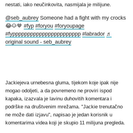
nestati, iako neučinkovita, nasmijala je milijune.
@seb_aubrey
Someone had a fight with my crocks
😂🐶🤎
#fyp
#foryou
#foryoupage
#fyppppppppppppppppppppppp
#labrador
♬
original sound - seb_aubrey
Jackiejeva urnebesna gluma, tijekom koje ipak nije
mogao odoljeti, a da povremeno ne proviri ispod
kapaka, izazvala je lavinu duhovitih komentara i
podrške na društvenim mrežama. "Jackie trenutačno
ne može dati izjavu", napisao je jedan korisnik u
komentarima videa koji je skupio 11 milijuna pregleda.