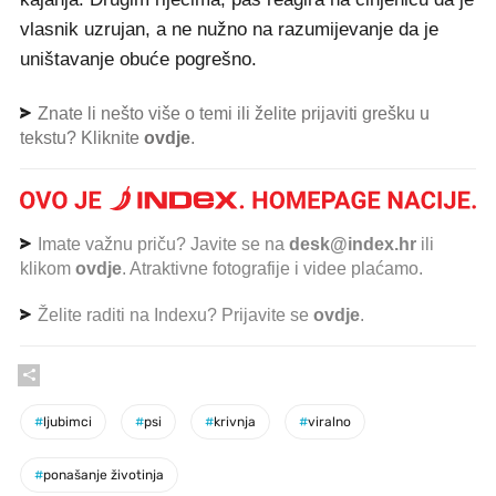
vlasnik uzrujan, a ne nužno na razumijevanje da je
uništavanje obuće pogrešno.
Znate li nešto više o temi ili želite prijaviti grešku u
tekstu? Kliknite
ovdje
.
Imate važnu priču? Javite se na
desk@index.hr
ili
klikom
ovdje
. Atraktivne fotografije i videe plaćamo.
Želite raditi na Indexu? Prijavite se
ovdje
.
#
ljubimci
#
psi
#
krivnja
#
viralno
#
ponašanje životinja