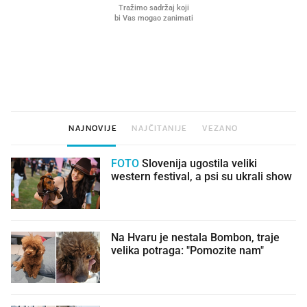
VIDEO
Liječnik otkrio kad je
Što povezuje Lexus i
najbolje vrijeme za skidanje
legendarnog Ponyja?
dioptrije
NAJNOVIJE
NAJČITANIJE
VEZANO
FOTO
Slovenija ugostila veliki
western festival, a psi su ukrali show
Na Hvaru je nestala Bombon, traje
velika potraga: "Pomozite nam"