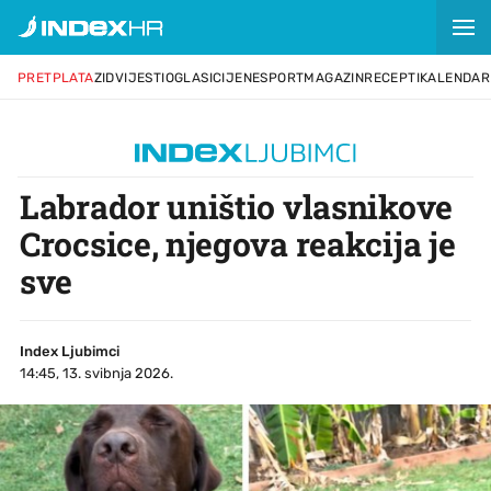
PRETPLATA
ZID
VIJESTI
OGLASI
CIJENE
SPORT
MAGAZIN
RECEPTI
KALENDAR
Labrador uništio vlasnikove
Crocsice, njegova reakcija je
sve
Index Ljubimci
14:45, 13. svibnja 2026.