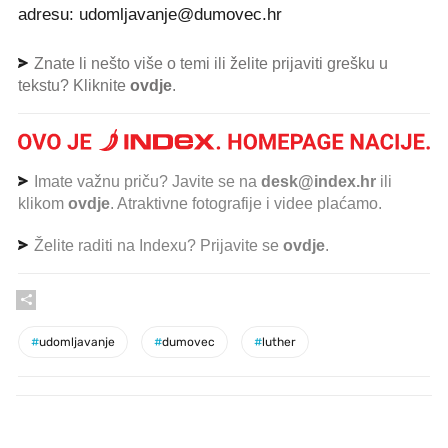
adresu: udomljavanje@dumovec.hr
Znate li nešto više o temi ili želite prijaviti grešku u
tekstu? Kliknite
ovdje
.
Imate važnu priču? Javite se na
desk@index.hr
ili
klikom
ovdje
. Atraktivne fotografije i videe plaćamo.
Želite raditi na Indexu? Prijavite se
ovdje
.
#
udomljavanje
#
dumovec
#
luther
PROČITAJTE JOŠ