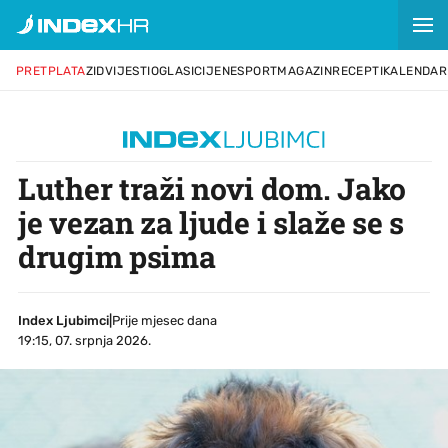
PRETPLATA
ZID
VIJESTI
OGLASI
CIJENE
SPORT
MAGAZIN
RECEPTI
KALENDAR
Luther traži novi dom. Jako
je vezan za ljude i slaže se s
drugim psima
Index Ljubimci
|
Prije mjesec dana
19:15, 07. srpnja 2026.