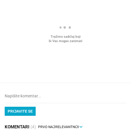
VIDEO
Liječnik otkrio kad je
Što povezuje Lexus i
najbolje vrijeme za skidanje
legendarnog Ponyja?
dioptrije
PRIJAVITE SE
KOMENTARI
(4)