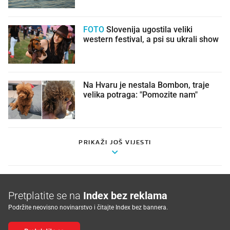
FOTO
Slovenija ugostila veliki
western festival, a psi su ukrali show
Na Hvaru je nestala Bombon, traje
velika potraga: "Pomozite nam"
PRIKAŽI JOŠ VIJESTI
Pretplatite se na
Index bez reklama
Podržite neovisno novinarstvo i čitajte Index bez bannera.
Pretplatite se