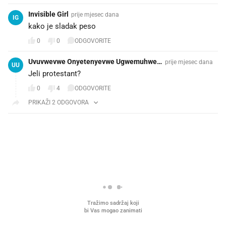
Invisible Girl
prije mjesec dana
IG
kako je sladak peso ❤️
0
0
ODGOVORITE
Uvuvwevwe Onyetenyevwe Ugwemuhwe
prije mjesec dana
UU
m Osas
Jeli protestant?
0
4
ODGOVORITE
PRIKAŽI 2 ODGOVORA
PROČITAJTE JOŠ