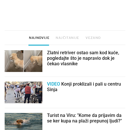
VIDEO
Liječnik otkrio kad je
Što povezuje Lexus i
najbolje vrijeme za skidanje
legendarnog Ponyja?
dioptrije
NAJNOVIJE
NAJČITANIJE
VEZANO
Zlatni retriver ostao sam kod kuće,
pogledajte što je napravio dok je
čekao vlasnike
VIDEO
Konji proklizali i pali u centru
Sinja
Turist na Viru: "Kome da prijavim da
se ker kupa na plaži prepunoj ljudi?"