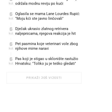
kol
održala modnu reviju po kući 🤩
6
Oglasila se mama Lane Lourdes Rupić:
kol
"Moju kći ste javno linčovali"
6
Dječak ukrasio zlatnog retrivera
kol
naljepnicama, njegova reakcija je hit
6
Pet pasmina koje veterinari vole zbog
kol
njihove mirne naravi
6
Pas koji je stigao u sklonište rastužio
kol
Hrvatsku: "Toliko ju je teško gledati"
PRIKAŽI JOŠ VIJESTI