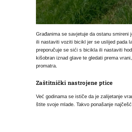
Građanima se savjetuje da ostanu smireni je
ili nastaviti voziti bicikl jer se uslijed pad
preporučuje se sići s bicikla ili nastaviti hoda
kišobran iznad glave te gledati prema vrani, 
promatra.
Zaštitnički nastrojene ptice
Već godinama se ističe da je zalijetanje vr
štite svoje mlade. Takvo ponašanje najčešće j