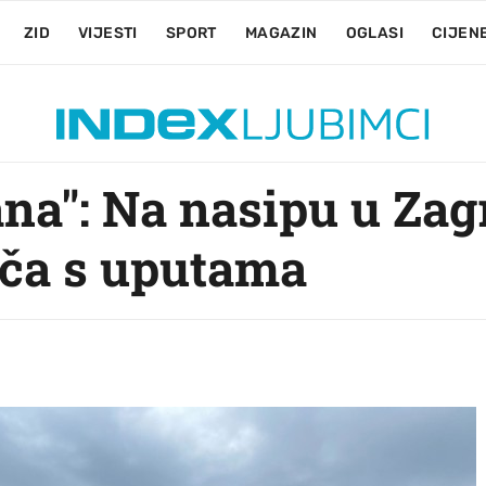
ZID
VIJESTI
SPORT
MAGAZIN
OGLASI
CIJEN
ana": Na nasipu u Za
oča s uputama