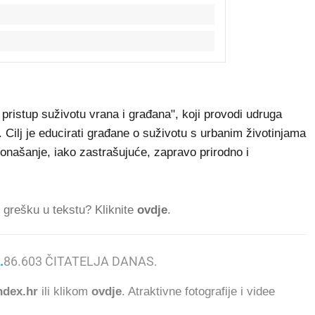
i pristup suživotu vrana i građana", koji provodi udruga
Cilj je educirati građane o suživotu s urbanim životinjama
e ponašanje, iako zastrašujuće, zapravo prirodno i
ti grešku u tekstu? Kliknite
ovdje
.
.
86.603
ČITATELJA DANAS.
dex.hr
ili klikom
ovdje
. Atraktivne fotografije i videe