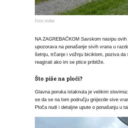
Foto: Index
NA ZAGREBAČKOM Savskom nasipu ovih je d
upozorava na ponašanje sivih vrana u razdo
šetnju, trčanje i vožnju biciklom, poziva da
reagirati ako im se ptice približe.
Što piše na ploči?
Glavna poruka istaknuta je velikim slovima
se da se na tom području gnijezde sive vrane
Ploča nudi i detaljne upute o ponašanju u tak