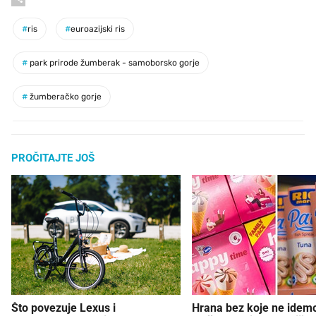
#
ris
#
euroazijski ris
#
park prirode žumberak - samoborsko gorje
#
žumberačko gorje
PROČITAJTE JOŠ
Što povezuje Lexus i
Hrana bez koje ne idem