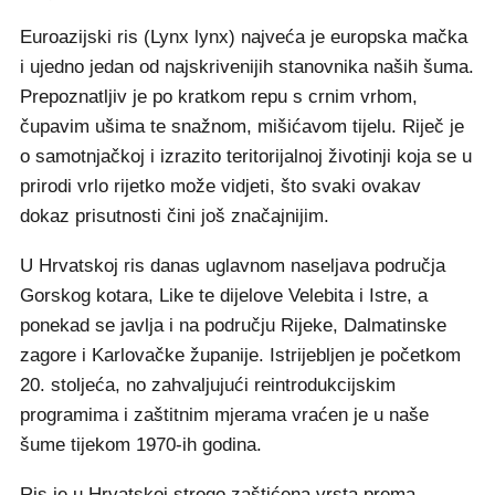
Euroazijski ris (Lynx lynx) najveća je europska mačka
i ujedno jedan od najskrivenijih stanovnika naših šuma.
Prepoznatljiv je po kratkom repu s crnim vrhom,
čupavim ušima te snažnom, mišićavom tijelu. Riječ je
o samotnjačkoj i izrazito teritorijalnoj životinji koja se u
prirodi vrlo rijetko može vidjeti, što svaki ovakav
dokaz prisutnosti čini još značajnijim.
U Hrvatskoj ris danas uglavnom naseljava područja
Gorskog kotara, Like te dijelove Velebita i Istre, a
ponekad se javlja i na području Rijeke, Dalmatinske
zagore i Karlovačke županije. Istrijebljen je početkom
20. stoljeća, no zahvaljujući reintrodukcijskim
programima i zaštitnim mjerama vraćen je u naše
šume tijekom 1970-ih godina.
Ris je u Hrvatskoj strogo zaštićena vrsta prema