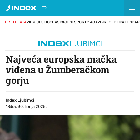
PRETPLATA
ZID
VIJESTI
OGLASI
CIJENE
SPORT
MAGAZIN
RECEPTI
KALENDAR
Najveća europska mačka
viđena u Žumberačkom
gorju
Index Ljubimci
18:55, 30. lipnja 2025.