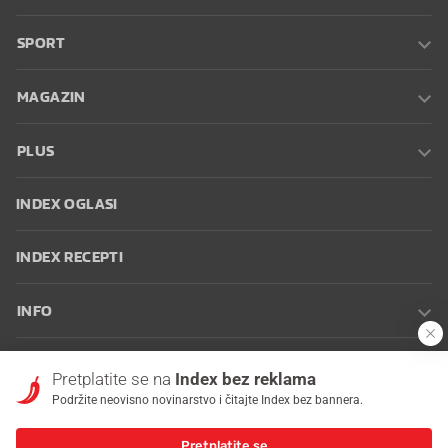
SPORT
MAGAZIN
PLUS
INDEX OGLASI
INDEX RECEPTI
INFO
Oglašavanje
Zaposli se na Indexu
Kontakt
Impressum
Uvjeti
Pretplatite se na
Index bez reklama
korištenja
Postavke kolačića
Podržite neovisno novinarstvo i čitajte Index bez bannera.
PRIJELOMNA VIJEST
Pretplatite se