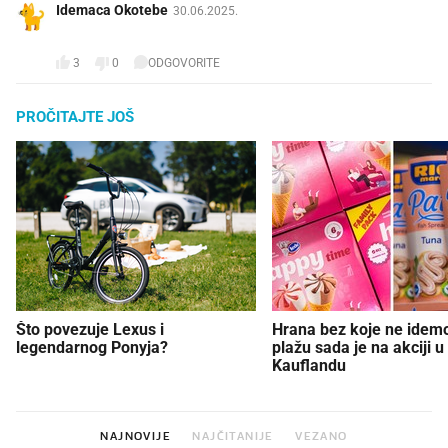
Idemaca Okotebe
30.06.2025.
😻
3
0
ODGOVORITE
PROČITAJTE JOŠ
Što povezuje Lexus i
Hrana bez koje ne idem
legendarnog Ponyja?
plažu sada je na akciji u
Kauflandu
NAJNOVIJE
NAJČITANIJE
VEZANO