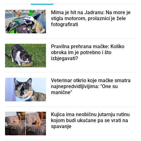
Mima je hit na Jadranu: Na more je
stigla motorom, prolaznici je žele
fotografirati
Pravilna prehrana mačke: Koliko
obroka im je potrebno i što
izbjegavati?
Veterinar otkrio koje mačke smatra
najnepredvidljivijima: "One su
manične"
Kujica ima neobičnu jutarnju rutinu
kojom budi ukućane pa se vrati na
spavanje 😏