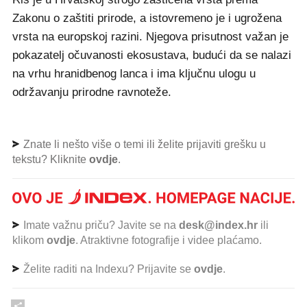
Zakonu o zaštiti prirode, a istovremeno je i ugrožena
vrsta na europskoj razini. Njegova prisutnost važan je
pokazatelj očuvanosti ekosustava, budući da se nalazi
na vrhu hranidbenog lanca i ima ključnu ulogu u
održavanju prirodne ravnoteže.
Znate li nešto više o temi ili želite prijaviti grešku u
tekstu? Kliknite
ovdje
.
Imate važnu priču? Javite se na
desk@index.hr
ili
klikom
ovdje
. Atraktivne fotografije i videe plaćamo.
Želite raditi na Indexu? Prijavite se
ovdje
.