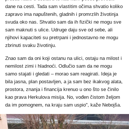
dane na cesti. Tada sam vlastitim očima shvatio koliko
zapravo ima napuštenih, gladnih i promrzlih životinja
svuda oko nas. Shvatio sam da ih fizički ne mogu sve
sam maknuti s ulice. Udruge daju sve od sebe, ali
njihovi kapaciteti su pretrpani i jednostavno ne mogu
zbrinuti svaku životinju.
Znao sam da oni koji ostanu na ulici, ostaju na milost i
nemilost zimi i hladnoći. Odlučio sam da ne mogu
samo stajati i gledati – morao sam reagirati. Ideja je
bila jasna, plan postavljen, a ja sam bez ikakvog alata,
prostora, znanja i financija krenuo u ono što se činilo
kao prava Herkulova misija. No, vođen čistom željom
da im pomognem, na kraju sam uspio", kaže Nebojša.