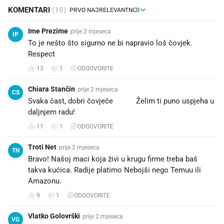
KOMENTARI
(10)
Ime Prezime
prije 2 mjeseca
IP
To je nešto što sigurno ne bi napravio loš čovjek.
Respect
13
1
ODGOVORITE
Chiara Stančin
prije 2 mjeseca
CS
Svaka čast, dobri čovječe 👏🏻👏🏻 Želim ti puno uspjeha u
daljnjem radu! 🤞🏻
11
1
ODGOVORITE
Troti Net
prije 2 mjeseca
TN
Bravo! Našoj maci koja živi u krugu firme treba baš
takva kućica. Radije platimo Nebojši nego Temuu ili
Amazonu.
9
1
ODGOVORITE
Vlatko Golovrški
prije 2 mjeseca
VG