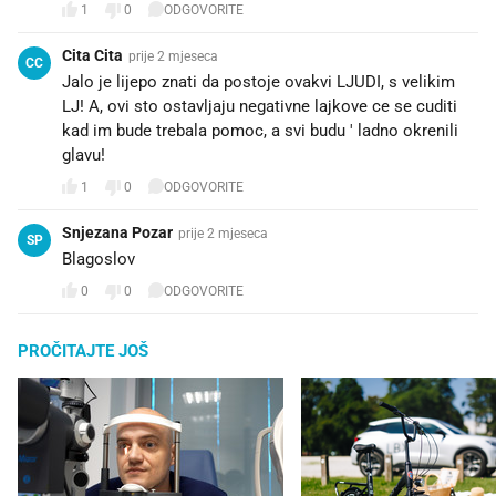
1
0
ODGOVORITE
Cita Cita
prije 2 mjeseca
CC
Jalo je lijepo znati da postoje ovakvi LJUDI, s velikim
LJ! A, ovi sto ostavljaju negativne lajkove ce se cuditi
kad im bude trebala pomoc, a svi budu ' ladno okrenili
glavu!
1
0
ODGOVORITE
Snjezana Pozar
prije 2 mjeseca
SP
Blagoslov
0
0
ODGOVORITE
PROČITAJTE JOŠ