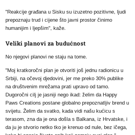
"Reakcije građana u Sisku su izuzetno pozitivne, ljudi
prepoznaju trud i cijene što javni prostor činimo
humanijim i ljepšim", kaže.
Veliki planovi za budućnost
No njegovi planovi ne staju na tome.
"Moj kratkoročni plan je otvoriti još jednu radionicu u
Srbiji, na očevoj djedovini, jer me preko 30% publike
na društvenim mrežama prati upravo od tamo.
Dugoročni cilj je jasniji nego ikad: želim da Happy
Paws Creations postane globalno prepoznatljiv brend u
svijetu. Želim da svatko, kada vidi našu kućicu s
terasom, zna da je ona došla s Balkana, iz Hrvatske, i
da ju je stvorio netko tko je krenuo od nule, bez ičega,