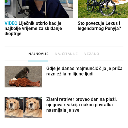
VIDEO
Liječnik otkrio kad je
Što povezuje Lexus i
najbolje vrijeme za skidanje
legendarnog Ponyja?
dioptrije
NAJNOVIJE
NAJČITANIJE
VEZANO
Gdje je danas majmunčić čija je priča
raznježila milijune ljudi
Zlatni retriver proveo dan na plaži,
njegova reakcija nakon povratka
nasmijala je sve