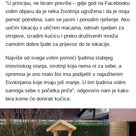
"U principu, ne biram previše – gdje god na Facebooku
vidim objavu da je neka životinja ugrožena i da je moja
pomoć potrebna, sam se javim i ponudim rješenje. Ako
uočim lokaciju s uličnim macama, odmah sjedam za
strojeve, izradim kućicu i preko društvenih mreža
zamolim dobre ljude za prijevoz do te lokacije.
Najviše od svega volim pomoći ljudima slabijeg
imovinskog stanja, sirotinji koja nema ni za sebe, a
spremna je ono malo što ima podijeliti s napuštenim
životinjama koje imaju još manje. U tim ljudima vidim
samoga sebe s početka priče", odgovorio nam je kako
bira kome će donirati kućice.