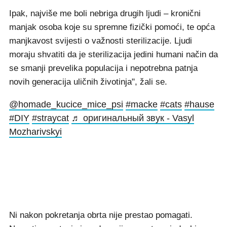
Ipak, najviše me boli nebriga drugih ljudi – kronični
manjak osoba koje su spremne fizički pomoći, te opća
manjkavost svijesti o važnosti sterilizacije. Ljudi
moraju shvatiti da je sterilizacija jedini humani način da
se smanji prevelika populacija i nepotrebna patnja
novih generacija uličnih životinja", žali se.
@homade_kucice_mice_psi
#macke
#cats
#hause
#DIY
#straycat
♬ оригинальный звук - Vasyl
Mozharivskyi
Ni nakon pokretanja obrta nije prestao pomagati.