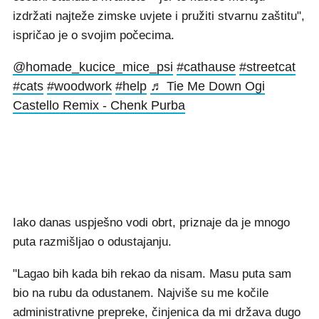
izdržati najteže zimske uvjete i pružiti stvarnu zaštitu",
ispričao je o svojim počecima.
@homade_kucice_mice_psi
#cathause
#streetcat
#cats
#woodwork
#help
♬ Tie Me Down Ogi
Castello Remix - Chenk Purba
Iako danas uspješno vodi obrt, priznaje da je mnogo
puta razmišljao o odustajanju.
"Lagao bih kada bih rekao da nisam. Masu puta sam
bio na rubu da odustanem. Najviše su me kočile
administrativne prepreke, činjenica da mi država dugo