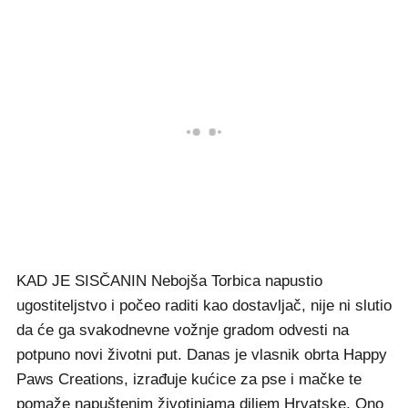
KAD JE SISČANIN Nebojša Torbica napustio
ugostiteljstvo i počeo raditi kao dostavljač, nije ni slutio
da će ga svakodnevne vožnje gradom odvesti na
potpuno novi životni put. Danas je vlasnik obrta Happy
Paws Creations, izrađuje kućice za pse i mačke te
pomaže napuštenim životinjama diljem Hrvatske. Ono