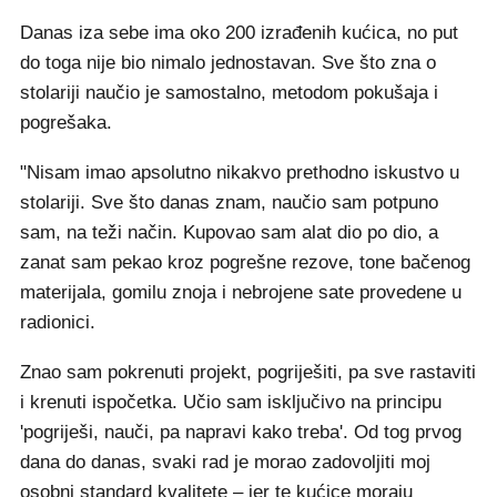
Danas iza sebe ima oko 200 izrađenih kućica, no put
do toga nije bio nimalo jednostavan. Sve što zna o
stolariji naučio je samostalno, metodom pokušaja i
pogrešaka.
"Nisam imao apsolutno nikakvo prethodno iskustvo u
stolariji. Sve što danas znam, naučio sam potpuno
sam, na teži način. Kupovao sam alat dio po dio, a
zanat sam pekao kroz pogrešne rezove, tone bačenog
materijala, gomilu znoja i nebrojene sate provedene u
radionici.
Znao sam pokrenuti projekt, pogriješiti, pa sve rastaviti
i krenuti ispočetka. Učio sam isključivo na principu
'pogriješi, nauči, pa napravi kako treba'. Od tog prvog
dana do danas, svaki rad je morao zadovoljiti moj
osobni standard kvalitete – jer te kućice moraju