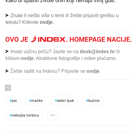
kako bi spasio živote onih koji nemaju svoj glas."
Znate li nešto više o temi ili želite prijaviti grešku u
tekstu? Kliknite
ovdje
.
Imate važnu priču? Javite se na
desk@index.hr
ili
klikom
ovdje
. Atraktivne fotografije i videe plaćamo.
Želite raditi na Indexu? Prijavite se
ovdje
.
#
psi
#
mačke
#
dobri ljudi
#
kućice
#
nebojša torbica