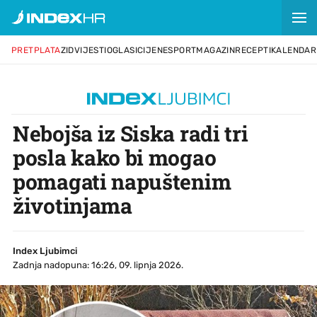
PRETPLATA
ZID
VIJESTI
OGLASI
CIJENE
SPORT
MAGAZIN
RECEPTI
KALENDAR
Nebojša iz Siska radi tri
posla kako bi mogao
pomagati napuštenim
životinjama
Index Ljubimci
Zadnja nadopuna: 16:26, 09. lipnja 2026.