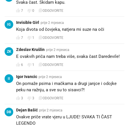
Svaka čast. Skidam kapu.
7
0
ODGOVORITE
Invisible Girl
prije 2 mjeseca
IG
Koja divota od čovjeka, natjera mi suze na oči ❤️❤️
7
1
ODGOVORITE
Zdeslav Krušlin
prije 2 mjeseca
ZK
E ovakvih priča nam treba više, svaka čast Daredevile!
6
1
ODGOVORITE
Igor Ivancic
prije 2 mjeseca
II
On pomaže psima i mačkama a drugi janjce i odojke
peku na ražnju, a sve su to sisavci?!
3
3
ODGOVORITE
Dejan Bašić
prije 2 mjeseca
DB
Ovakve priče vrate vjeru u LJUDE! SVAKA TI ČAST
LEGENDO