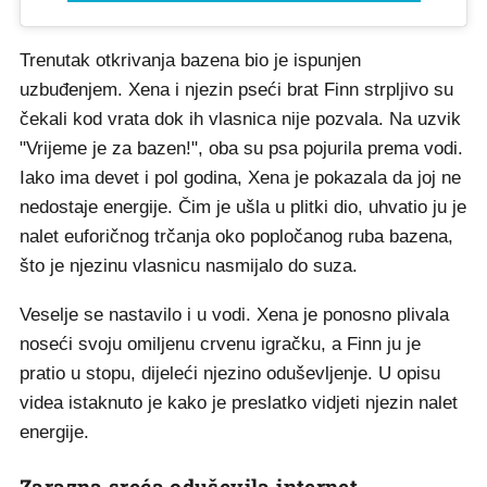
Trenutak otkrivanja bazena bio je ispunjen
uzbuđenjem. Xena i njezin pseći brat Finn strpljivo su
čekali kod vrata dok ih vlasnica nije pozvala. Na uzvik
"Vrijeme je za bazen!", oba su psa pojurila prema vodi.
Iako ima devet i pol godina, Xena je pokazala da joj ne
nedostaje energije. Čim je ušla u plitki dio, uhvatio ju je
nalet euforičnog trčanja oko popločanog ruba bazena,
što je njezinu vlasnicu nasmijalo do suza.
Veselje se nastavilo i u vodi. Xena je ponosno plivala
noseći svoju omiljenu crvenu igračku, a Finn ju je
pratio u stopu, dijeleći njezino oduševljenje. U opisu
videa istaknuto je kako je preslatko vidjeti njezin nalet
energije.
Zarazna sreća oduševila internet