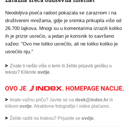
Neodoljiva pseća radost pokazala se zaraznom i na
društvenim mrežama, gdje je snimka prikupila više od
26.700 lajkova. Mnogi su u komentarima izrazili koliko
ih je prizor usrećio, a jedan je korisnik to savršeno
sažeo: "Ovo me toliko usrećilo, ali ne toliko koliko je
usrećilo nju."
Znate li nešto više o temi ili želite prijaviti grešku u
tekstu? Kliknite
ovdje
.
Imate važnu priču? Javite se na
desk@index.hr
ili
klikom
ovdje
. Atraktivne fotografije i videe plaćamo.
Želite raditi na Indexu? Prijavite se
ovdje
.