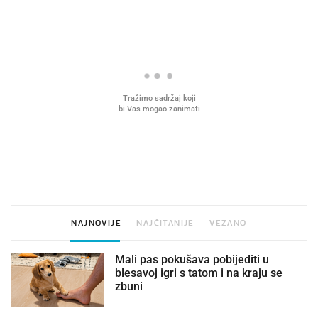
VIDEO
Liječnik otkrio kad je
Što povezuje Lexus i
najbolje vrijeme za skidanje
legendarnog Ponyja?
dioptrije
NAJNOVIJE
NAJČITANIJE
VEZANO
Mali pas pokušava pobijediti u
blesavoj igri s tatom i na kraju se
zbuni