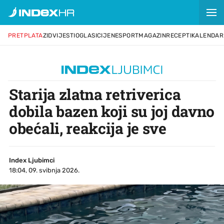
PRETPLATA
ZID
VIJESTI
OGLASI
CIJENE
SPORT
MAGAZIN
RECEPTI
KALENDAR
Starija zlatna retriverica
dobila bazen koji su joj davno
obećali, reakcija je sve
Index Ljubimci
18:04, 09. svibnja 2026.