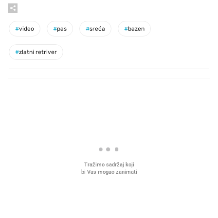
#
video
#
pas
#
sreća
#
bazen
#
zlatni retriver
PROČITAJTE JOŠ
VIDEO
Liječnik otkrio kad je
Što povezuje Lexus i
najbolje vrijeme za skidanje
legendarnog Ponyja?
dioptrije