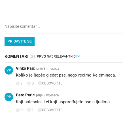
PRIJAVITE SE
KOMENTARI
(2)
Vinko Paić
prije 3 mjeseca
VP
Koliko je ljepše gledat pse, nego recimo Kelemineca.
7
0
ODGOVORITE
Pero Peric
prije 3 mjeseca
PP
Koji bolesnici, i vi koji uspoređujete pse s ljudima
0
1
ODGOVORITE
PROČITAJTE JOŠ