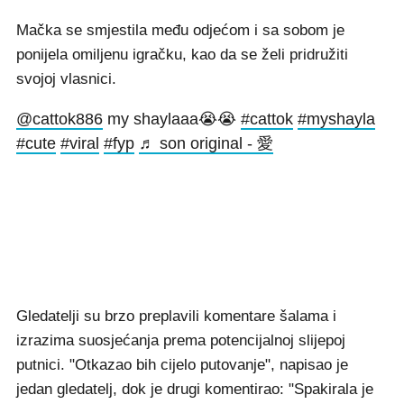
Mačka se smjestila među odjećom i sa sobom je
ponijela omiljenu igračku, kao da se želi pridružiti
svojoj vlasnici.
@cattok886
my shaylaaa😭😭
#cattok
#myshayla
#cute
#viral
#fyp
♬ son original - 愛
Gledatelji su brzo preplavili komentare šalama i
izrazima suosjećanja prema potencijalnoj slijepoj
putnici. "Otkazao bih cijelo putovanje", napisao je
jedan gledatelj, dok je drugi komentirao: "Spakirala je