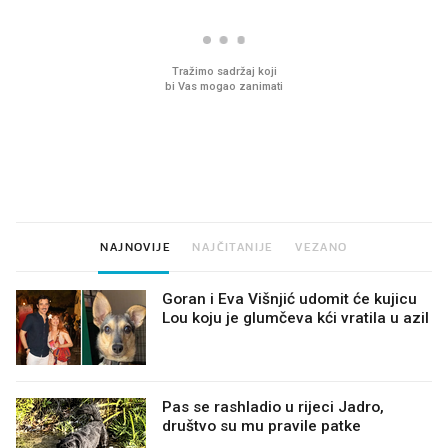
VIDEO
Liječnik otkrio kad je
Što povezuje Lexus i
najbolje vrijeme za skidanje
legendarnog Ponyja?
dioptrije
NAJNOVIJE
NAJČITANIJE
VEZANO
Goran i Eva Višnjić udomit će kujicu
Lou koju je glumčeva kći vratila u azil
Pas se rashladio u rijeci Jadro,
društvo su mu pravile patke