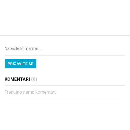
VIDEO
Liječnik otkrio kad je
Što povezuje Lexus i
najbolje vrijeme za skidanje
legendarnog Ponyja?
dioptrije
PRIJAVITE SE
KOMENTARI
(0)
Trenutno nema komentara.
PROČITAJTE JOŠ