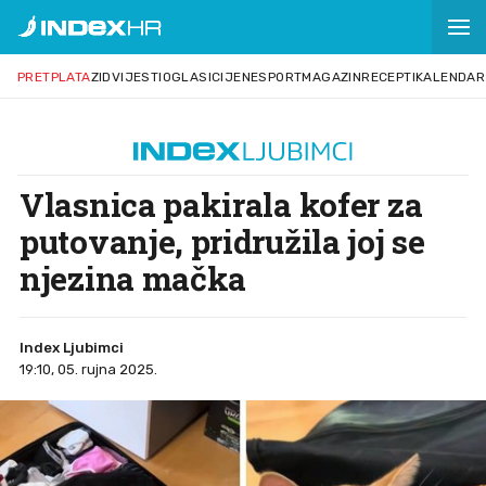
PRETPLATA
ZID
VIJESTI
OGLASI
CIJENE
SPORT
MAGAZIN
RECEPTI
KALENDAR
Vlasnica pakirala kofer za
putovanje, pridružila joj se
njezina mačka
Index Ljubimci
19:10, 05. rujna 2025.