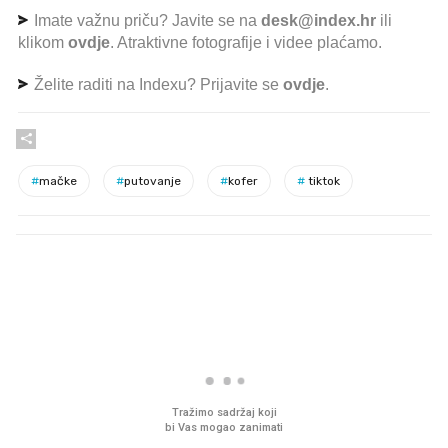
Imate važnu priču? Javite se na
desk@index.hr
ili
klikom
ovdje
. Atraktivne fotografije i videe plaćamo.
Želite raditi na Indexu? Prijavite se
ovdje
.
#
mačke
#
putovanje
#
kofer
#
tiktok
PROČITAJTE JOŠ