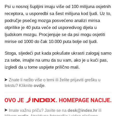
Psi u nosnoj šupljini imaju više od 100 milijuna osjetnih
receptora, u usporedbi sa šest milijuna kod ljudi. Uz to,
područje psećeg mozga posvećeno analizi mirisa
otprilike je 40 puta veće od usporedivog dijela u
ljudskom mozgu. Procjenjuje se da psi mogu osjetiti
mirise od 1000 do čak 10.000 puta bolje od ljudi.
Stoga, sljedeći put kada pokušate ukrasti zalogaj samo
za sebe, imajte na umu da su vam, ako je u kući pas,
izgledi da u tome uspijete prilično mali.
Znate li nešto više o temi ili želite prijaviti grešku u
tekstu? Kliknite
ovdje
.
Imate važnu priču? Javite se na
desk@index.hr
ili