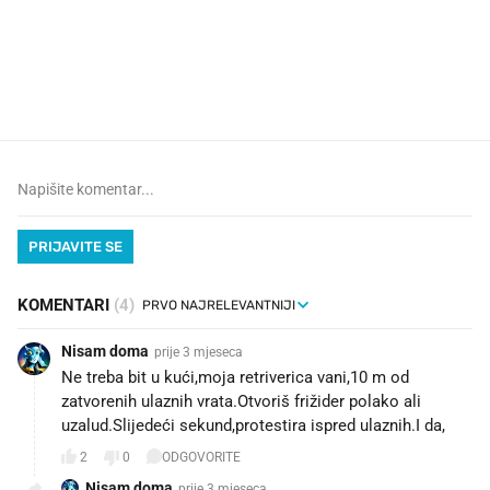
VIDEO
Liječnik otkrio kad je
Što povezuje Lexus i
najbolje vrijeme za skidanje
legendarnog Ponyja?
dioptrije
PRIJAVITE SE
KOMENTARI
(4)
Nisam doma
prije 3 mjeseca
Ne treba bit u kući,moja retriverica vani,10 m od
zatvorenih ulaznih vrata.Otvoriš frižider polako ali
uzalud.Slijedeći sekund,protestira ispred ulaznih.I da,
2
0
ODGOVORITE
Nisam doma
prije 3 mjeseca