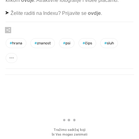
klikom
ovdje
. Atraktivne fotografije i videe plaćamo.
Želite raditi na Indexu? Prijavite se
ovdje
.
#
hrana
#
znanost
#
psi
#
čips
#
sluh
PROČITAJTE JOŠ