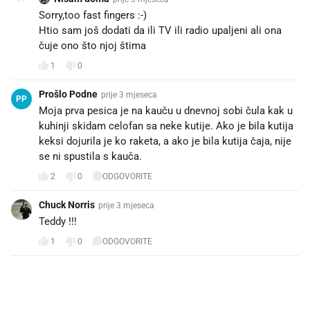
Sorry,too fast fingers :-)
Htio sam još dodati da ili TV ili radio upaljeni ali ona
čuje ono što njoj štima
1
0
Prošlo Podne
prije 3 mjeseca
PP
Moja prva pesica je na kauču u dnevnoj sobi čula kak u
kuhinji skidam celofan sa neke kutije. Ako je bila kutija
keksi dojurila je ko raketa, a ako je bila kutija čaja, nije
se ni spustila s kauča.
2
0
ODGOVORITE
Chuck Norris
prije 3 mjeseca
Teddy !!!
1
0
ODGOVORITE
PROČITAJTE JOŠ