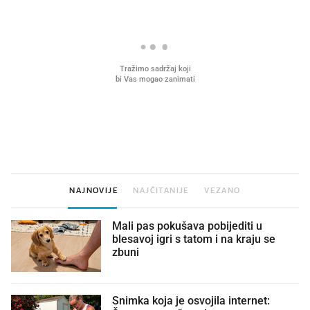
VIDEO
Liječnik otkrio kad je
Što povezuje Lexus i
najbolje vrijeme za skidanje
legendarnog Ponyja?
dioptrije
NAJNOVIJE
NAJČITANIJE
VEZANO
Mali pas pokušava pobijediti u
blesavoj igri s tatom i na kraju se
zbuni
Snimka koja je osvojila internet: