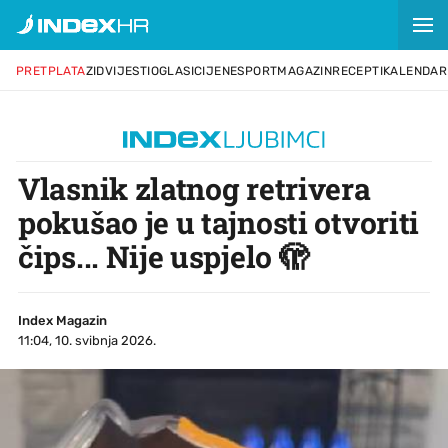
PRETPLATA
ZID
VIJESTI
OGLASI
CIJENE
SPORT
MAGAZIN
RECEPTI
KALENDAR
Vlasnik zlatnog retrivera
pokušao je u tajnosti otvoriti
čips... Nije uspjelo 🫣
Index Magazin
11:04, 10. svibnja 2026.