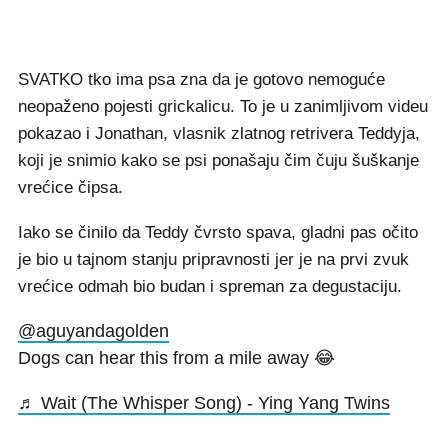
SVATKO tko ima psa zna da je gotovo nemoguće
neopaženo pojesti grickalicu. To je u zanimljivom videu
pokazao i Jonathan, vlasnik zlatnog retrivera Teddyja,
koji je snimio kako se psi ponašaju čim čuju šuškanje
vrećice čipsa.
Iako se činilo da Teddy čvrsto spava, gladni pas očito
je bio u tajnom stanju pripravnosti jer je na prvi zvuk
vrećice odmah bio budan i spreman za degustaciju.
@aguyandagolden
Dogs can hear this from a mile away 😂
♬ Wait (The Whisper Song) - Ying Yang Twins