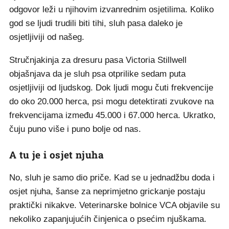
odgovor leži u njihovim izvanrednim osjetilima. Koliko
god se ljudi trudili biti tihi, sluh pasa daleko je
osjetljiviji od našeg.
Stručnjakinja za dresuru pasa Victoria Stillwell
objašnjava da je sluh psa otprilike sedam puta
osjetljiviji od ljudskog. Dok ljudi mogu čuti frekvencije
do oko 20.000 herca, psi mogu detektirati zvukove na
frekvencijama između 45.000 i 67.000 herca. Ukratko,
čuju puno više i puno bolje od nas.
A tu je i osjet njuha
No, sluh je samo dio priče. Kad se u jednadžbu doda i
osjet njuha, šanse za neprimjetno grickanje postaju
praktički nikakve. Veterinarske bolnice VCA objavile su
nekoliko zapanjujućih činjenica o psećim njuškama.