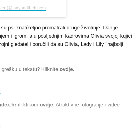
ever (@ladyandtheblues)
e su psi znatiželjno promatrali druge životinje. Dan je
m i igrom, a u posljednjim kadrovima Olivia svojoj kujici
i gledatelji poručili da su Olivia, Lady i Lily "najbolji
ti grešku u tekstu? Kliknite
ovdje
.
.
361.342 ČITATELJA
dex.hr
ili klikom
ovdje
. Atraktivne fotografije i videe
.