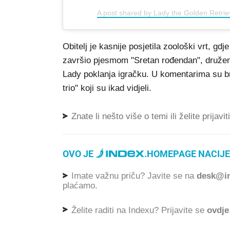
A post shared by Lady the Golden Retri
Obitelj je kasnije posjetila zoološki vrt, gdj
završio pjesmom "Sretan rođendan", druženje
Lady poklanja igračku. U komentarima su brojn
trio" koji su ikad vidjeli.
Znate li nešto više o temi ili želite prijavi
OVO JE
.
HOMEPAGE NACIJE
Imate važnu priču? Javite se na
desk@in
plaćamo.
Želite raditi na Indexu? Prijavite se
ovdje