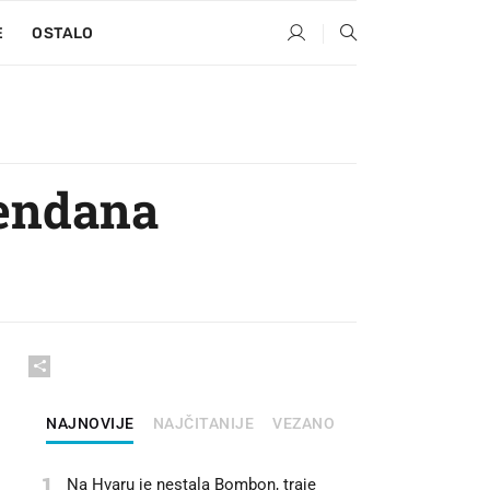
E
OSTALO
đendana
NAJNOVIJE
NAJČITANIJE
VEZANO
1
Na Hvaru je nestala Bombon, traje