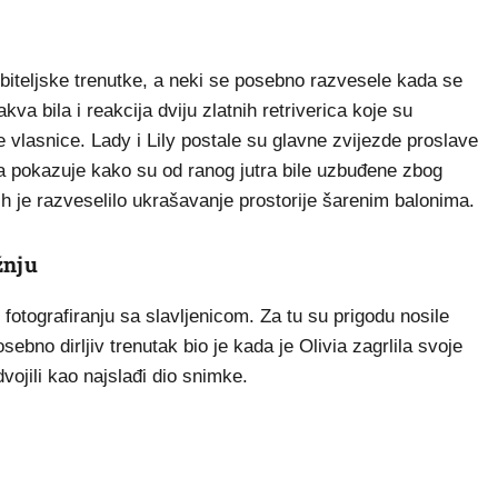
obiteljske trenutke, a neki se posebno razvesele kada se
va bila i reakcija dviju zlatnih retriverica koje su
 vlasnice. Lady i Lily postale su glavne zvijezde proslave
ka pokazuje kako su od ranog jutra bile uzbuđene zbog
h je razveselilo ukrašavanje prostorije šarenim balonima.
žnju
fotografiranju sa slavljenicom. Za tu su prigodu nosile
bno dirljiv trenutak bio je kada je Olivia zagrlila svoje
dvojili kao najslađi dio snimke.