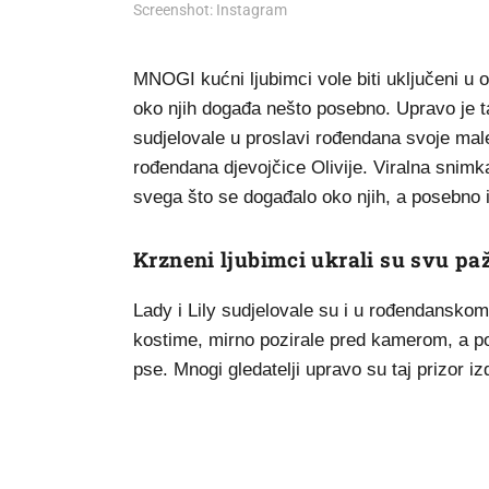
Screenshot: Instagram
MNOGI kućni ljubimci vole biti uključeni u 
oko njih događa nešto posebno. Upravo je tak
sudjelovale u proslavi rođendana svoje male
rođendana djevojčice Olivije. Viralna snim
svega što se događalo oko njih, a posebno i
Krzneni ljubimci ukrali su svu pa
Lady i Lily sudjelovale su i u rođendanskom 
kostime, mirno pozirale pred kamerom, a pose
pse. Mnogi gledatelji upravo su taj prizor iz