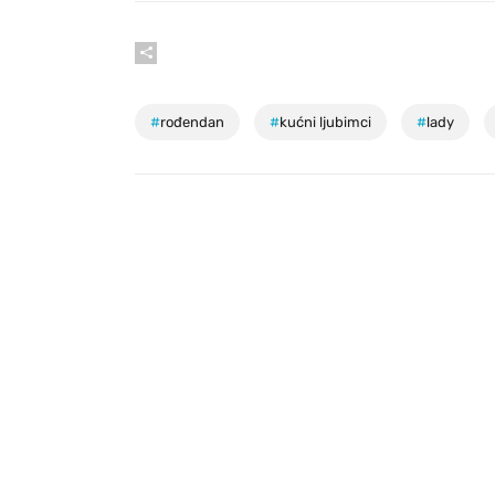
#
rođendan
#
kućni ljubimci
#
lady