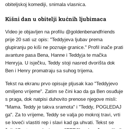
obiteljskoj komediji, snimala vlasnica.
Kišni dan u obitelji kućnih ljubimaca
Video je objavljen na profilu @goldenbenandfriends
prije 20 sati uz opis: "Teddyjeva ljubav prema
glupiranju po kiši ne poznaje granice." Profil inače prati
avanture pasa Bena, Hanne i Teddyja te mačka
Henryja. U isječku, Teddy stoji nasred dvorišta dok
Ben i Henry promatraju sa suhog trijema.
Tekst na ekranu prvo opisuje pljusak kao "Teddyjevo
omiljeno vrijeme". Zatim se čini kao da ga Ben osuđuje
s praga, dok natpisi duhovito prenose njegove misli:
"Mama. Teddy je takva sramota" i "Teddy, POGLEDAJ
ga". Za to vrijeme, Teddy se valja po mokroj travi, vrti
se loveći vlastiti rep i slavi kad ga uhvati. Tekst se