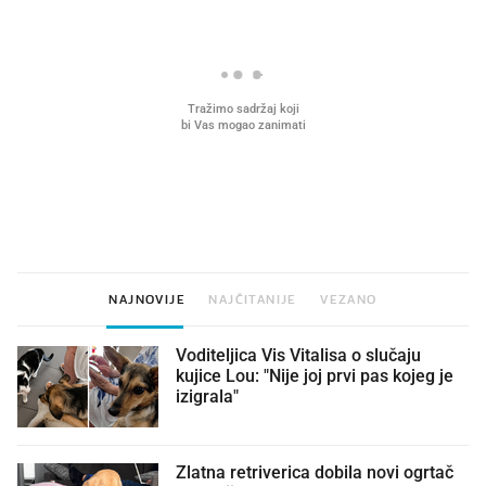
VIDEO
Liječnik otkrio kad je
Što povezuje Lexus i
najbolje vrijeme za skidanje
legendarnog Ponyja?
dioptrije
NAJNOVIJE
NAJČITANIJE
VEZANO
Voditeljica Vis Vitalisa o slučaju
kujice Lou: "Nije joj prvi pas kojeg je
izigrala"
Zlatna retriverica dobila novi ogrtač