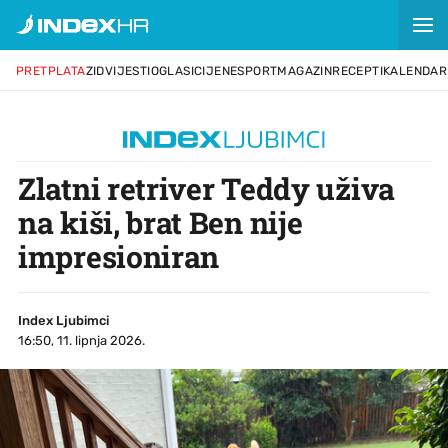
PRETPLATA
ZID
VIJESTI
OGLASI
CIJENE
SPORT
MAGAZIN
RECEPTI
KALENDAR
Zlatni retriver Teddy uživa
na kiši, brat Ben nije
impresioniran
Index Ljubimci
16:50, 11. lipnja 2026.