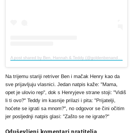
A post shared by Ben, Hannah & Teddy (@goldenbenandfriends)
Na trijemu stariji retriver Ben i mačak Henry kao da
sve prijavljuju vlasnici. Jedan natpis kaže: "Mama,
opet je ulovio rep", dok s Henryjeve strane stoji: "Vidiš
li ti ovo?" Teddy im kasnije prilazi i pita: "Prijatelji,
hoćete se igrati sa mnom?", no odgovor se čini očitim
jer posljednji natpis glasi: "Zašto se ne igrate?"
Oduševljeni komentari pratitelja