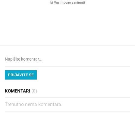
VIDEO
Liječnik otkrio kad je
Što povezuje Lexus i
najbolje vrijeme za skidanje
legendarnog Ponyja?
dioptrije
PRIJAVITE SE
KOMENTARI
(0)
Trenutno nema komentara.
PROČITAJTE JOŠ