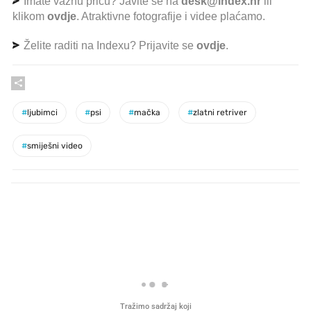
Imate važnu priču? Javite se na
desk@index.hr
ili
klikom
ovdje
. Atraktivne fotografije i videe plaćamo.
Želite raditi na Indexu? Prijavite se
ovdje
.
#
ljubimci
#
psi
#
mačka
#
zlatni retriver
#
smiješni video
PROČITAJTE JOŠ