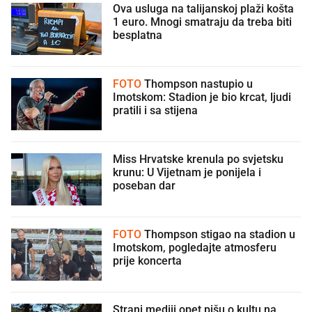
Ova usluga na talijanskoj plaži košta
1 euro. Mnogi smatraju da treba biti
besplatna
FOTO
Thompson nastupio u
Imotskom: Stadion je bio krcat, ljudi
pratili i sa stijena
Miss Hrvatske krenula po svjetsku
krunu: U Vijetnam je ponijela i
poseban dar
FOTO
Thompson stigao na stadion u
Imotskom, pogledajte atmosferu
prije koncerta
Strani mediji opet pišu o kultu na