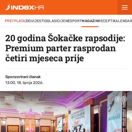
PRETPLATA
ZID
VIJESTI
OGLASI
CIJENE
SPORT
MAGAZIN
RECEPTI
KALENDA
20 godina Šokačke rapsodije:
Premium parter rasprodan
četiri mjeseca prije
Sponzorirani članak
13:00, 18. lipnja 2026.
1
/
11