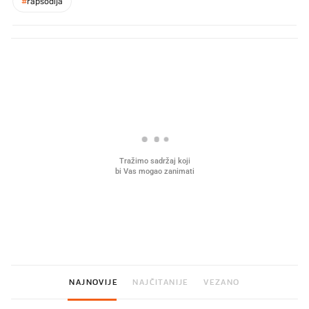
#
rapsodija
PROČITAJTE JOŠ
Što povezuje Lexus i
Mokri prsti, kruh i paštet
legendarnog Ponyja?
ritual koji nikad nismo p
NAJNOVIJE
NAJČITANIJE
VEZANO