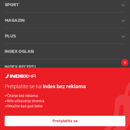
SPORT
MAGAZIN
PLUS
INDEX OGLASI
INDEX RECEPTI
INFO
Pretplatite se na
Index bez reklama
Čitanje bez reklama
Oglašavanje
Zaposli se na Indexu
Kontakt
Impressum
Uvjeti
Brže učitavanje stranica
korištenja
Postavke kolačića
Otkažite kad god želite
Pretplatite se
© 2026 Index