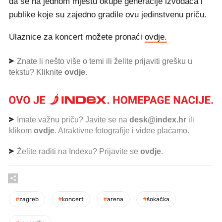
da se na jednom mjestu okupe generacije izvođača i
publike koje su zajedno gradile ovu jedinstvenu priču.
Ulaznice za koncert možete pronaći
ovdje.
Znate li nešto više o temi ili želite prijaviti grešku u
tekstu? Kliknite
ovdje
.
Imate važnu priču? Javite se na
desk@index.hr
ili
klikom
ovdje
. Atraktivne fotografije i videe plaćamo.
Želite raditi na Indexu? Prijavite se
ovdje
.
#
zagreb
#
koncert
#
arena
#
šokačka