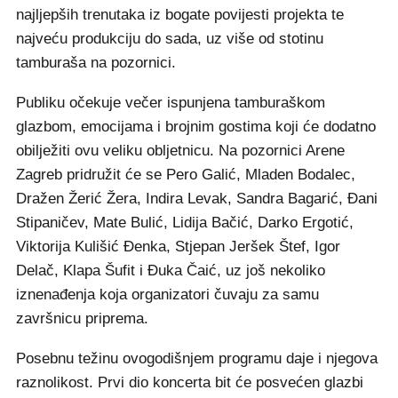
najljepših trenutaka iz bogate povijesti projekta te
najveću produkciju do sada, uz više od stotinu
tamburaša na pozornici.
Publiku očekuje večer ispunjena tamburaškom
glazbom, emocijama i brojnim gostima koji će dodatno
obilježiti ovu veliku obljetnicu. Na pozornici Arene
Zagreb pridružit će se Pero Galić, Mladen Bodalec,
Dražen Žerić Žera, Indira Levak, Sandra Bagarić, Đani
Stipaničev, Mate Bulić, Lidija Bačić, Darko Ergotić,
Viktorija Kulišić Đenka, Stjepan Jeršek Štef, Igor
Delač, Klapa Šufit i Đuka Čaić, uz još nekoliko
iznenađenja koja organizatori čuvaju za samu
završnicu priprema.
Posebnu težinu ovogodišnjem programu daje i njegova
raznolikost. Prvi dio koncerta bit će posvećen glazbi