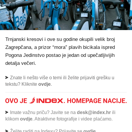
Trnjanski kresovi i ove su godine okupili velik broj
Zagrepčana, a prizor “mora” plavih bicikala ispred
Pogona Jedinstvo postao je jedan od upečatljivijih
detalja večeri.
Znate li nešto više o temi ili želite prijaviti grešku u
tekstu? Kliknite
ovdje
.
Imate važnu priču? Javite se na
desk@index.hr
ili
klikom
ovdje
. Atraktivne fotografije i videe plaćamo.
Želite raditi na Indexu? Prijavite se
ovdje
.