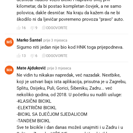
kilometar, da bi postao kompletan čovjek, a ne samo
polovica, dakle desničar. Na kraju da kažem da ne bi
škodilo ni da ljevičar povremeno provoza "pravo" auto.
16
9
ODGOVORITE
Marko Šantel
prije 3 mjeseca
MŠ
Sigurno niti jedan nije bio kod HNK toga prijepodneva.
13
6
ODGOVORITE
Mate Ajduković
prije 3 mjeseca
MA
Ne vidin tu nikakav napredak, već nazadak. Nextbike,
koji je ustvari bajs ista aplikacija, prisutna je u Zagrebu,
Splitu, Osijeku, Puli, Gorici, Šibeniku, Zadru... već
nekoliko godina, od 2018. U početku su nudili usluge:
-KLASIČNI BICIKL
-ELEKTRIČNI BICIKL
-BICIKL SA DJEČJOM SJEDALICOM
-TANDEM BICIKL
Sve te bicikle i dan danas možeš unajmiti i u Zadru i u