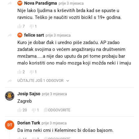
Nova Paradigma
prije 3 mjeseca
NP
Nije lako ljudima s krševitih brda kad se spuste u
ravnicu. Teško je naučiti voziti bicikl s 19+ godina.
7
1
felice sart
prije 3 mjeseca
FS
Kuro je dobar đak i uredno piše zadaću. AP zadao
zadatak svojima o većem angažiranju na društvenim
mrežama.....a nije dao uputu da pri tome probaju bar
malo koristiti ono malo mozga koji možda neki i imaju
2
1
UČITAJTE JOŠ 1 ODGOVOR
Josip Sajso
prije 3 mjeseca
Zagreb ❤️
20
1
ODGOVORITE
Dorian Turk
prije 3 mjeseca
DT
Da ima neki crni i Keleminec bi došao bajsom.