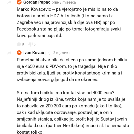
Gordan Papac
prije 3 mjeseca
GP
Marko Kovacevic -- pa vjerojatno je mislio na to da
botovska armija HDZ-A i sličnih (i to ne samo iz
Zagreba već i najprovincijskih dijelova HR) npr po
Facebooku stalno pljuje po tome; fotografiraju svaki
krivo parkirani bajs itd.
8
5
Ivan Kovač
prije 3 mjeseca
IK
Pametna bi stvar bila da cijena po samo jednom biciklu
nije 4650 eura s PDV-om, to je tragedija. Nije nitko
protiv bicikala, ljudi su protiv konstantnog kriminala i
izvlacenja novca gdje god da se okrenes.
Sto na tom biciklu ima kostat vise od 4000 eura?
Najjeftiniji drlog iz Kine, tvrtka koja nam je to uvalila je
to nabavila za 200-300 eura po komadu (ako i toliko),
cak i kad ukljucite odrzavanje, postavljanje onih
smijesnih stanica, aplikacije, profit koji je Sustav javnih
bicikala d.o.o. (partner Nextbikea) imao i sl. tu nema sto
kostat toliko.