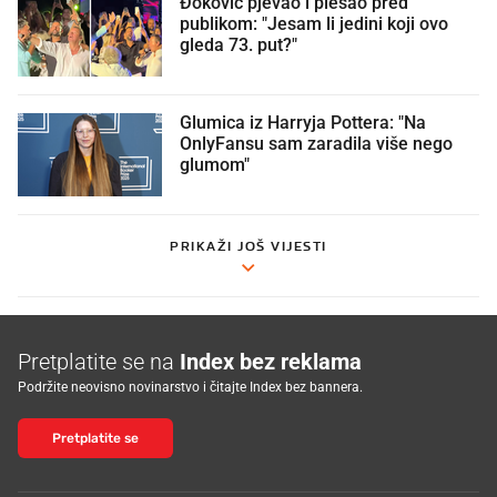
Đoković pjevao i plesao pred
publikom: "Jesam li jedini koji ovo
gleda 73. put?"
Glumica iz Harryja Pottera: "Na
OnlyFansu sam zaradila više nego
glumom"
PRIKAŽI JOŠ VIJESTI
Pretplatite se na
Index bez reklama
Podržite neovisno novinarstvo i čitajte Index bez bannera.
Pretplatite se