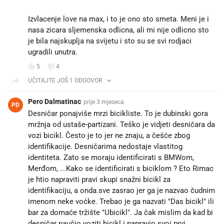
Izvlacenje love na max, i to je ono sto smeta. Meni je i
nasa zicara sljemenska odlicna, ali mi nije odlicno sto
je bila najskuplja na svijetu i sto su se svi rodjaci
ugradili unutra.
5
4
UČITAJTE JOŠ 1 ODGOVOR
Pero Dalmatinac
prije 3 mjeseca
PD
Desničar ponajviše mrzi bicikliste. To je dubinski gora
mržnja od ustaše-partizani. Teško je vidjeti desničara da
vozi bicikl. Često je to jer ne znaju, a češće zbog
identifikacije. Desničarima nedostaje vlastitog
identiteta. Zato se moraju identificirati s BMWom,
Merđom, ...Kako se identificirati s biciklom ? Eto Rimac
je htio napraviti pravi skupi snažni bicikl za
identifikaciju, a onda.sve zasrao jer ga je nazvao čudnim
imenom neke voćke. Trebao je ga nazvati "Das bicikl" ili
bar za domaće tržište "Ubicikl". Ja čak mislim da kad bi
desničar naučio voziti bicikl i napravio svoj prvi