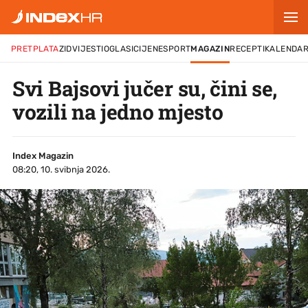
PRETPLATA
ZID
VIJESTI
OGLASI
CIJENE
SPORT
MAGAZIN
RECEPTI
KALENDA
Svi Bajsovi jučer su, čini se,
vozili na jedno mjesto
Index Magazin
08:20, 10. svibnja 2026.