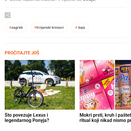
#
zagreb
#
trnjanski kresovi
#
bajs
PROČITAJTE JOŠ
Što povezuje Lexus i
Mokri prsti, kruh i paštet
legendarnog Ponyja?
ritual koji nikad nismo p