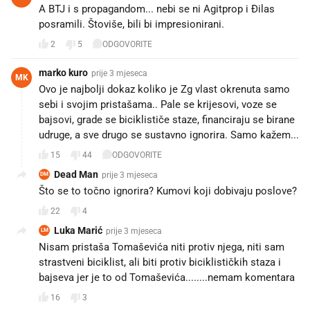
A BTJ i s propagandom... nebi se ni Agitprop i Đilas
posramili. Štoviše, bili bi impresionirani.
2
5
ODGOVORITE
marko kuro
prije 3 mjeseca
MK
Ovo je najbolji dokaz koliko je Zg vlast okrenuta samo
sebi i svojim pristašama.. Pale se krijesovi, voze se
bajsovi, grade se biciklističe staze, financiraju se birane
udruge, a sve drugo se sustavno ignorira. Samo kažem...
15
44
ODGOVORITE
Dead Man
prije 3 mjeseca
DM
Što se to točno ignorira? Kumovi koji dobivaju poslove?
22
4
Luka Marić
prije 3 mjeseca
LM
Nisam pristaša Tomaševića niti protiv njega, niti sam
strastveni biciklist, ali biti protiv biciklističkih staza i
bajseva jer je to od Tomaševića........nemam komentara
16
3