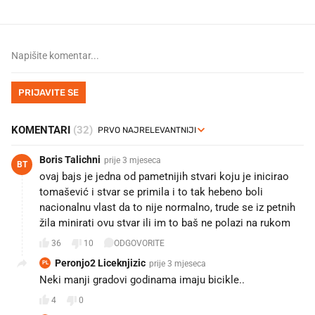
PRIJAVITE SE
KOMENTARI
(32)
Boris Talichni
prije 3 mjeseca
BT
ovaj bajs je jedna od pametnijih stvari koju je inicirao
tomašević i stvar se primila i to tak hebeno boli
nacionalnu vlast da to nije normalno, trude se iz petnih
žila minirati ovu stvar ili im to baš ne polazi na rukom
36
10
ODGOVORITE
Peronjo2 Liceknjizic
prije 3 mjeseca
PL
Neki manji gradovi godinama imaju bicikle..
4
0