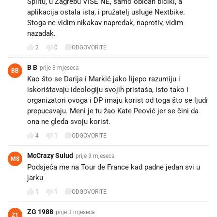
Splitu, u Zagrebu VIŠE NE, samo običan bicikl, a
aplikacija ostala ista, i pružatelj usluge Nextbike.
Stoga ne vidim nikakav napredak, naprotiv, vidim
nazadak.
2
0
ODGOVORITE
B B
prije 3 mjeseca
BB
Kao što se Darija i Markić jako lijepo razumiju i
iskorištavaju ideologiju svojih pristaša, isto tako i
organizatori ovoga i DP imaju korist od toga što se ljudi
prepucavaju. Meni je tu žao Kate Peović jer se čini da
ona ne gleda svoju korist.
4
1
ODGOVORITE
McCrazy Sulud
prije 3 mjeseca
MS
Podsjeća me na Tour de France kad padne jedan svi u
jarku
1
1
ODGOVORITE
ZG 1988
prije 3 mjeseca
Z1