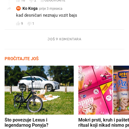
16
2
ODGOVORITE
Ko Koga
prije 3 mjeseca
KK
kad desničari neznaju vozit bajs
9
1
JOŠ 9 KOMENTARA
PROČITAJTE JOŠ
Što povezuje Lexus i
Mokri prsti, kruh i paštet
legendarnog Ponyja?
ritual koji nikad nismo p