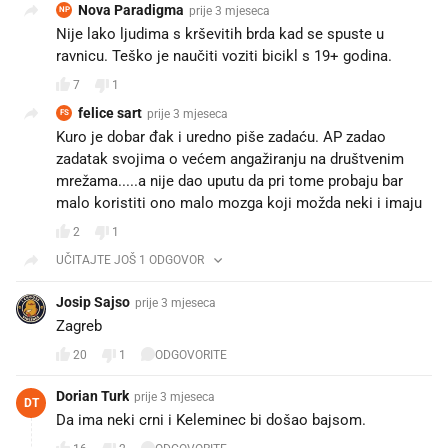
Nova Paradigma
prije 3 mjeseca
NP
Nije lako ljudima s krševitih brda kad se spuste u
ravnicu. Teško je naučiti voziti bicikl s 19+ godina.
7
1
felice sart
prije 3 mjeseca
FS
Kuro je dobar đak i uredno piše zadaću. AP zadao
zadatak svojima o većem angažiranju na društvenim
mrežama.....a nije dao uputu da pri tome probaju bar
malo koristiti ono malo mozga koji možda neki i imaju
2
1
UČITAJTE JOŠ 1 ODGOVOR
Josip Sajso
prije 3 mjeseca
Zagreb ❤️
20
1
ODGOVORITE
Dorian Turk
prije 3 mjeseca
DT
Da ima neki crni i Keleminec bi došao bajsom.