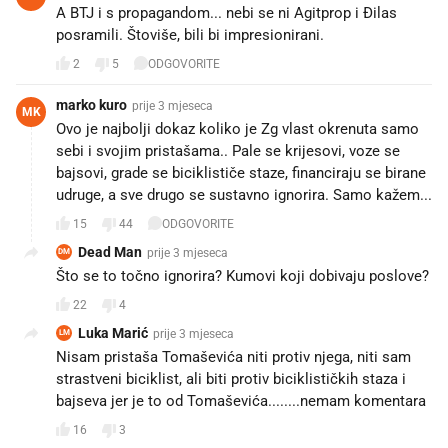
A BTJ i s propagandom... nebi se ni Agitprop i Đilas
posramili. Štoviše, bili bi impresionirani.
2
5
ODGOVORITE
marko kuro
prije 3 mjeseca
MK
Ovo je najbolji dokaz koliko je Zg vlast okrenuta samo
sebi i svojim pristašama.. Pale se krijesovi, voze se
bajsovi, grade se biciklističe staze, financiraju se birane
udruge, a sve drugo se sustavno ignorira. Samo kažem...
15
44
ODGOVORITE
Dead Man
prije 3 mjeseca
DM
Što se to točno ignorira? Kumovi koji dobivaju poslove?
22
4
Luka Marić
prije 3 mjeseca
LM
Nisam pristaša Tomaševića niti protiv njega, niti sam
strastveni biciklist, ali biti protiv biciklističkih staza i
bajseva jer je to od Tomaševića........nemam komentara
16
3