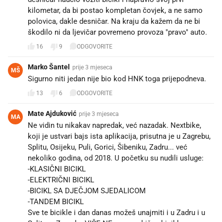
kilometar, da bi postao kompletan čovjek, a ne samo
polovica, dakle desničar. Na kraju da kažem da ne bi
škodilo ni da ljevičar povremeno provoza "pravo" auto.
16
9
ODGOVORITE
Marko Šantel
prije 3 mjeseca
MŠ
Sigurno niti jedan nije bio kod HNK toga prijepodneva.
13
6
ODGOVORITE
Mate Ajduković
prije 3 mjeseca
MA
Ne vidin tu nikakav napredak, već nazadak. Nextbike,
koji je ustvari bajs ista aplikacija, prisutna je u Zagrebu,
Splitu, Osijeku, Puli, Gorici, Šibeniku, Zadru... već
nekoliko godina, od 2018. U početku su nudili usluge:
-KLASIČNI BICIKL
-ELEKTRIČNI BICIKL
-BICIKL SA DJEČJOM SJEDALICOM
-TANDEM BICIKL
Sve te bicikle i dan danas možeš unajmiti i u Zadru i u