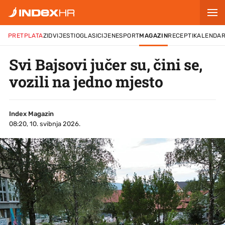
PRETPLATA
ZID
VIJESTI
OGLASI
CIJENE
SPORT
MAGAZIN
RECEPTI
KALENDA
Svi Bajsovi jučer su, čini se,
vozili na jedno mjesto
Index Magazin
08:20, 10. svibnja 2026.