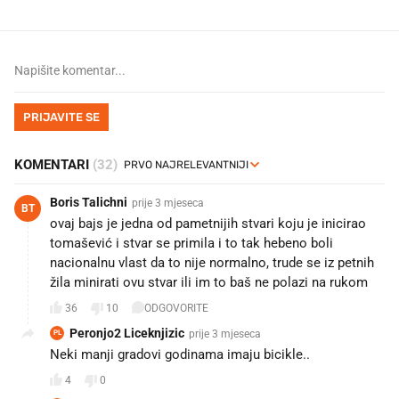
PRIJAVITE SE
KOMENTARI
(32)
Boris Talichni
prije 3 mjeseca
BT
ovaj bajs je jedna od pametnijih stvari koju je inicirao
tomašević i stvar se primila i to tak hebeno boli
nacionalnu vlast da to nije normalno, trude se iz petnih
žila minirati ovu stvar ili im to baš ne polazi na rukom
36
10
ODGOVORITE
Peronjo2 Liceknjizic
prije 3 mjeseca
PL
Neki manji gradovi godinama imaju bicikle..
4
0