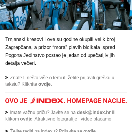
Trnjanski kresovi i ove su godine okupili velik broj
Zagrepčana, a prizor “mora” plavih bicikala ispred
Pogona Jedinstvo postao je jedan od upečatljivijih
detalja večeri.
Znate li nešto više o temi ili želite prijaviti grešku u
tekstu? Kliknite
ovdje
.
Imate važnu priču? Javite se na
desk@index.hr
ili
klikom
ovdje
. Atraktivne fotografije i videe plaćamo.
Želite raditi na Indexu? Prijavite se
ovdje
.