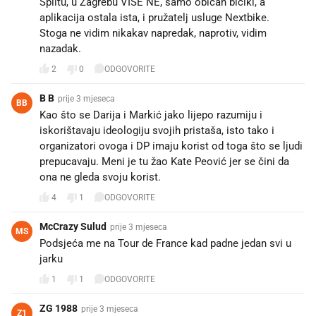
Splitu, u Zagrebu VIŠE NE, samo običan bicikl, a
aplikacija ostala ista, i pružatelj usluge Nextbike.
Stoga ne vidim nikakav napredak, naprotiv, vidim
nazadak.
2
0
ODGOVORITE
B B
prije 3 mjeseca
BB
Kao što se Darija i Markić jako lijepo razumiju i
iskorištavaju ideologiju svojih pristaša, isto tako i
organizatori ovoga i DP imaju korist od toga što se ljudi
prepucavaju. Meni je tu žao Kate Peović jer se čini da
ona ne gleda svoju korist.
4
1
ODGOVORITE
McCrazy Sulud
prije 3 mjeseca
MS
Podsjeća me na Tour de France kad padne jedan svi u
jarku
1
1
ODGOVORITE
ZG 1988
prije 3 mjeseca
Z1