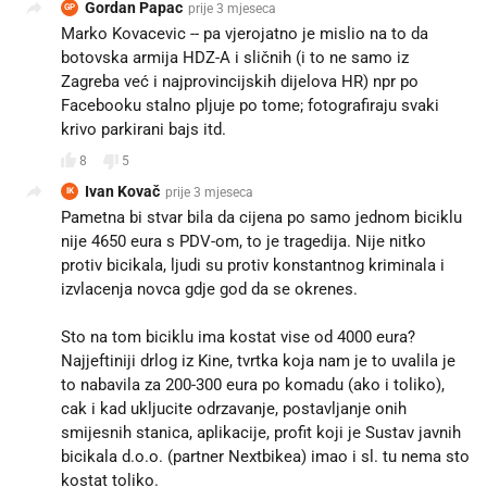
Gordan Papac
prije 3 mjeseca
GP
Marko Kovacevic -- pa vjerojatno je mislio na to da
botovska armija HDZ-A i sličnih (i to ne samo iz
Zagreba već i najprovincijskih dijelova HR) npr po
Facebooku stalno pljuje po tome; fotografiraju svaki
krivo parkirani bajs itd.
8
5
Ivan Kovač
prije 3 mjeseca
IK
Pametna bi stvar bila da cijena po samo jednom biciklu
nije 4650 eura s PDV-om, to je tragedija. Nije nitko
protiv bicikala, ljudi su protiv konstantnog kriminala i
izvlacenja novca gdje god da se okrenes.
Sto na tom biciklu ima kostat vise od 4000 eura?
Najjeftiniji drlog iz Kine, tvrtka koja nam je to uvalila je
to nabavila za 200-300 eura po komadu (ako i toliko),
cak i kad ukljucite odrzavanje, postavljanje onih
smijesnih stanica, aplikacije, profit koji je Sustav javnih
bicikala d.o.o. (partner Nextbikea) imao i sl. tu nema sto
kostat toliko.