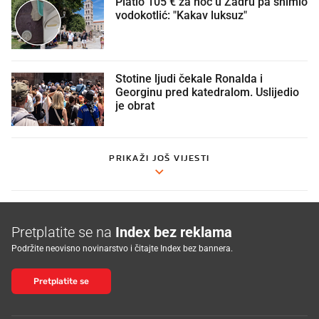
Platio 105 € za noć u Zadru pa snimio
vodokotlić: "Kakav luksuz"
Stotine ljudi čekale Ronalda i
Georginu pred katedralom. Uslijedio
je obrat
PRIKAŽI JOŠ VIJESTI
Pretplatite se na
Index bez reklama
Podržite neovisno novinarstvo i čitajte Index bez bannera.
Pretplatite se