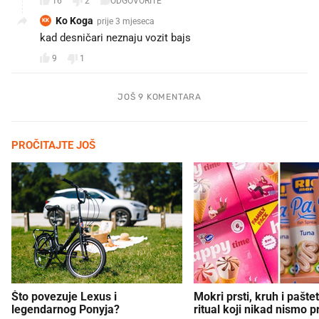
16
2
ODGOVORITE
Ko Koga
prije 3 mjeseca
KK
kad desničari neznaju vozit bajs
9
1
JOŠ 9 KOMENTARA
PROČITAJTE JOŠ
Što povezuje Lexus i
Mokri prsti, kruh i paštet
legendarnog Ponyja?
ritual koji nikad nismo p