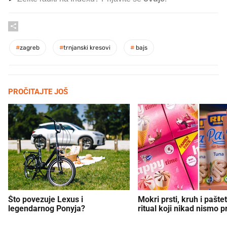
#
zagreb
#
trnjanski kresovi
#
bajs
PROČITAJTE JOŠ
Što povezuje Lexus i
Mokri prsti, kruh i paštet
legendarnog Ponyja?
ritual koji nikad nismo p