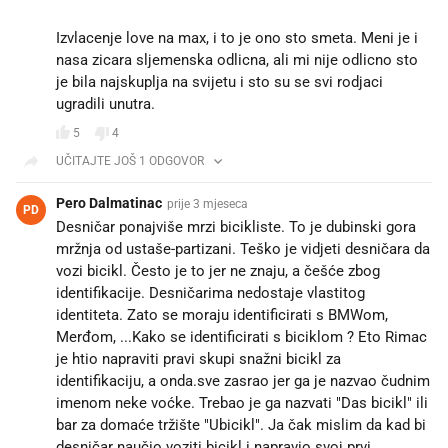
Izvlacenje love na max, i to je ono sto smeta. Meni je i
nasa zicara sljemenska odlicna, ali mi nije odlicno sto
je bila najskuplja na svijetu i sto su se svi rodjaci
ugradili unutra.
5
4
UČITAJTE JOŠ 1 ODGOVOR
Pero Dalmatinac
prije 3 mjeseca
PD
Desničar ponajviše mrzi bicikliste. To je dubinski gora
mržnja od ustaše-partizani. Teško je vidjeti desničara da
vozi bicikl. Često je to jer ne znaju, a češće zbog
identifikacije. Desničarima nedostaje vlastitog
identiteta. Zato se moraju identificirati s BMWom,
Merđom, ...Kako se identificirati s biciklom ? Eto Rimac
je htio napraviti pravi skupi snažni bicikl za
identifikaciju, a onda.sve zasrao jer ga je nazvao čudnim
imenom neke voćke. Trebao je ga nazvati "Das bicikl" ili
bar za domaće tržište "Ubicikl". Ja čak mislim da kad bi
desničar naučio voziti bicikl i napravio svoj prvi