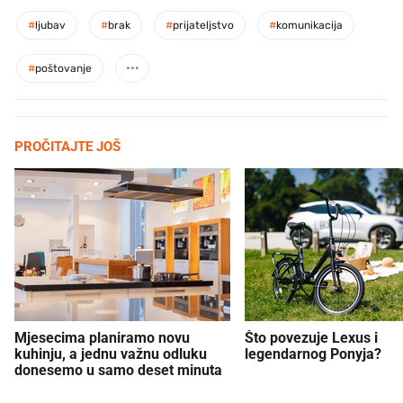
#
ljubav
#
brak
#
prijateljstvo
#
komunikacija
#
poštovanje
PROČITAJTE JOŠ
Mjesecima planiramo novu
Što povezuje Lexus i
kuhinju, a jednu važnu odluku
legendarnog Ponyja?
donesemo u samo deset minuta