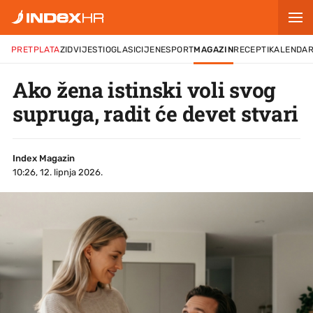
PRETPLATA
ZID
VIJESTI
OGLASI
CIJENE
SPORT
MAGAZIN
RECEPTI
KALENDA
Ako žena istinski voli svog
supruga, radit će devet stvari
Index Magazin
10:26, 12. lipnja 2026.