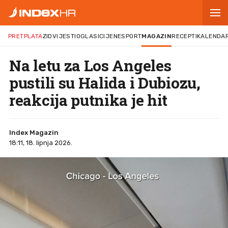
PRETPLATA
ZID
VIJESTI
OGLASI
CIJENE
SPORT
MAGAZIN
RECEPTI
KALENDA
Na letu za Los Angeles
pustili su Halida i Dubiozu,
reakcija putnika je hit
Index Magazin
18:11, 18. lipnja 2026.