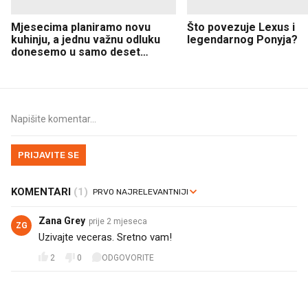
Mjesecima planiramo novu
Što povezuje Lexus i
kuhinju, a jednu važnu odluku
legendarnog Ponyja?
donesemo u samo deset
minuta
PRIJAVITE SE
KOMENTARI
(1)
Zana Grey
prije 2 mjeseca
ZG
Uzivajte veceras. Sretno vam!
2
0
ODGOVORITE
PROČITAJTE JOŠ