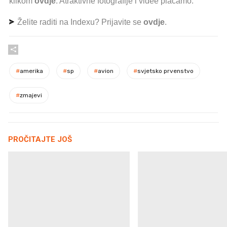
klikom
ovdje
. Atraktivne fotografije i videe plaćamo.
Želite raditi na Indexu? Prijavite se
ovdje
.
#
amerika
#
sp
#
avion
#
svjetsko prvenstvo
#
zmajevi
PROČITAJTE JOŠ