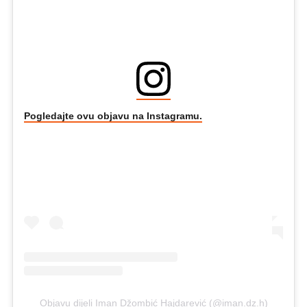
Pogledajte ovu objavu na Instagramu.
Objavu dijeli Iman Džombić Hajdarević (@iman.dz.h)