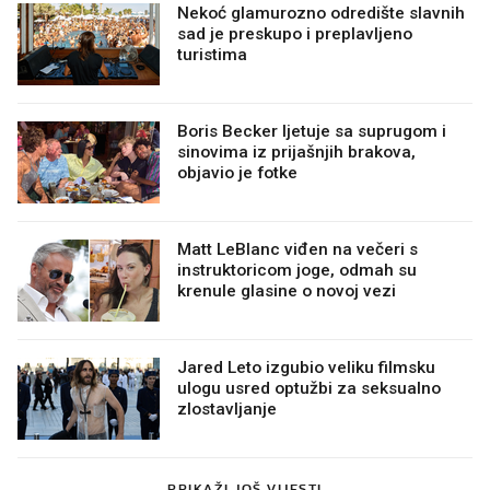
Nekoć glamurozno odredište slavnih
sad je preskupo i preplavljeno
turistima
Boris Becker ljetuje sa suprugom i
sinovima iz prijašnjih brakova,
objavio je fotke
Matt LeBlanc viđen na večeri s
instruktoricom joge, odmah su
krenule glasine o novoj vezi
Jared Leto izgubio veliku filmsku
ulogu usred optužbi za seksualno
zlostavljanje
PRIKAŽI JOŠ VIJESTI