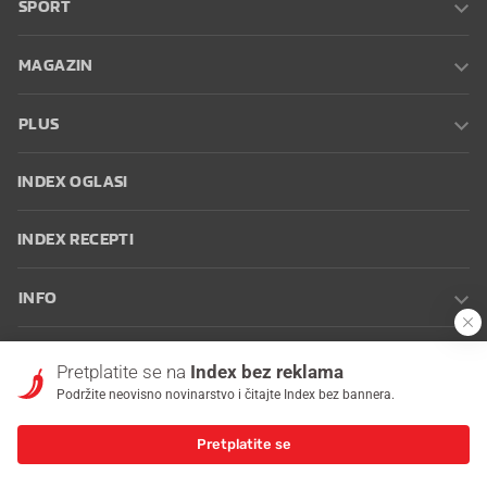
SPORT
MAGAZIN
PLUS
INDEX OGLASI
INDEX RECEPTI
INFO
Oglašavanje
Zaposli se na Indexu
Kontakt
Impressum
Uvjeti
Pretplatite se na
Index bez reklama
korištenja
Postavke kolačića
Podržite neovisno novinarstvo i čitajte Index bez bannera.
Pretplatite se
© 2026 Index