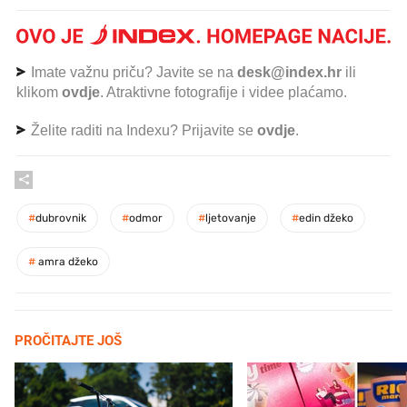
Imate važnu priču? Javite se na
desk@index.hr
ili
klikom
ovdje
. Atraktivne fotografije i videe plaćamo.
Želite raditi na Indexu? Prijavite se
ovdje
.
#
dubrovnik
#
odmor
#
ljetovanje
#
edin džeko
#
amra džeko
PROČITAJTE JOŠ