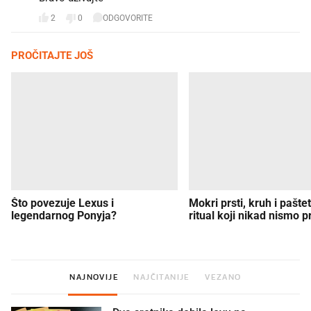
2
0
ODGOVORITE
PROČITAJTE JOŠ
Što povezuje Lexus i
Mokri prsti, kruh i paštet
legendarnog Ponyja?
ritual koji nikad nismo p
NAJNOVIJE
NAJČITANIJE
VEZANO