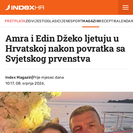
PRETPLATA
ZID
VIJESTI
OGLASI
CIJENE
SPORT
MAGAZIN
RECEPTI
KALENDA
Amra i Edin Džeko ljetuju u
Hrvatskoj nakon povratka sa
Svjetskog prvenstva
Index Magazin
|
Prije mjesec dana
10:17, 08. srpnja 2026.