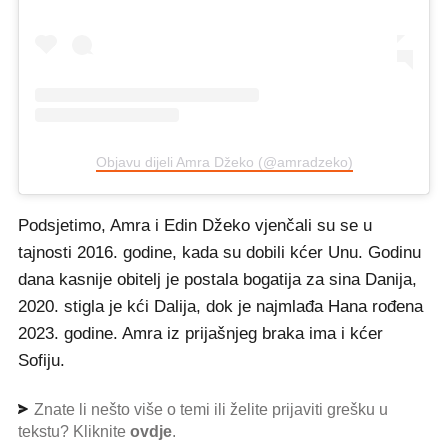
Objavu dijeli Amra Džeko (@amradzeko)
Podsjetimo, Amra i Edin Džeko vjenčali su se u
tajnosti 2016. godine, kada su dobili kćer Unu. Godinu
dana kasnije obitelj je postala bogatija za sina Danija,
2020. stigla je kći Dalija, dok je najmlađa Hana rođena
2023. godine. Amra iz prijašnjeg braka ima i kćer
Sofiju.
Znate li nešto više o temi ili želite prijaviti grešku u
tekstu? Kliknite
ovdje
.