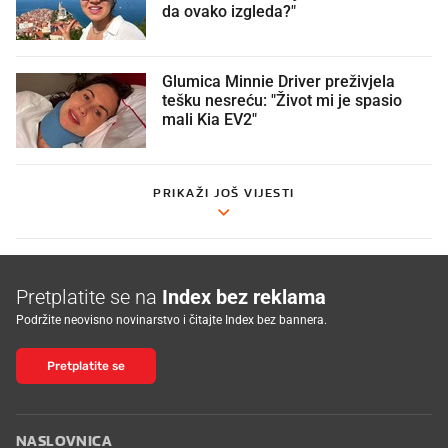
da ovako izgleda?"
Glumica Minnie Driver preživjela
tešku nesreću: "Život mi je spasio
mali Kia EV2"
PRIKAŽI JOŠ VIJESTI
Pretplatite se na
Index bez reklama
Podržite neovisno novinarstvo i čitajte Index bez bannera.
Pretplatite se
NASLOVNICA