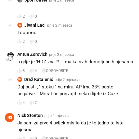
prije 2 mjeseca
👍
2
0
Jivani Laci
prije 2 mjeseca
JL
Toooooo
2
0
Antun Zorovich
prije 2 mjeseca
a gdje je 'HDZ zna'?!..., majka svih domoljubnih pjesama
8
4
ODGOVORITE
Draž Katalenić
prije 2 mjeseca
DK
Daj pusti , " stoku " na miru. AP ima 33% posto
negative... Morat će posvojiti neko dijete iz Gaze ..
4
2
Nick Stenton
prije 2 mjeseca
NS
Ja sam za prve 4 uvijek mislio da je to jedno te ista
pjesma
2
0
ODGOVORITE