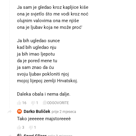
Ja sam je gledao kroz kapljice kiše
ona je svjetlo što me vodi kroz noć
olujnim valovima ona me njiše
ona je ljubav koja ne može proć'
Ja bih ugledao sunce
kad bih ugledao nju
ja bih imao ljepotu
da je pored mene tu
ja sam znao da ću
svoju ljubav pokloniti njoj
mojoj lijepoj zemlji Hrvatskoj.
Daleka obala i nema dalje.
16
1
ODGOVORITE
Darko Buliček
prije 2 mjeseca
DB
Tako jeeeeee majstoreeeè❤️
3
1
Spori Gliser