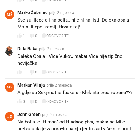
Marko Žubrinić
prije 2 mjeseca
MŽ
Sve su lijepe ali najbolja...nije ni na listi. Daleka obala i
Mojoj lijepoj zemlji Hrvatskoj!!!
1
0
ODGOVORITE
Dida Baka
prije 2 mjeseca
Daleka Obala i Vice Vukov, makar Vice nije tipično
navijačka
1
0
ODGOVORITE
Markan Vilaja
prije 2 mjeseca
MV
A gdje su Sexymotherfuckers - Kleknite pred vatrene???
0
0
ODGOVORITE
John Green
prije 2 mjeseca
JG
Najbolja je "Himna" od Hladnog piva, makar se Mile
pretvara da je zaboravio na nju jer to sad više nije cool.