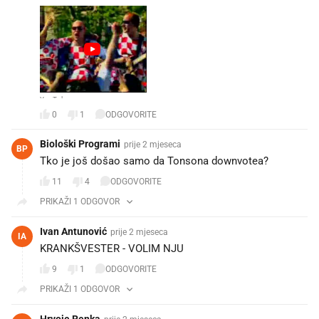
YouTube
0
1
ODGOVORITE
Biološki Programi
prije 2 mjeseca
BP
Tko je još došao samo da Tonsona downvotea? 😏
11
4
ODGOVORITE
PRIKAŽI 1 ODGOVOR
Ivan Antunović
prije 2 mjeseca
IA
KRANKŠVESTER - VOLIM NJU
9
1
ODGOVORITE
PRIKAŽI 1 ODGOVOR
Hrvoje Renka