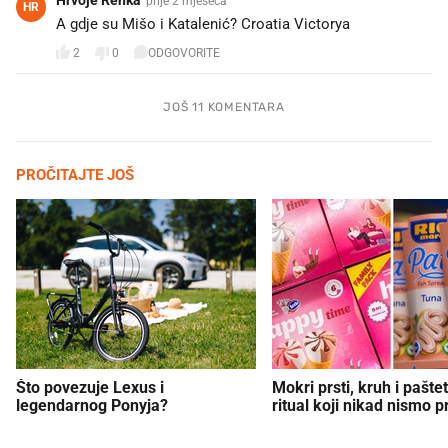
prije 2 mjeseca
HR
A gdje su Mišo i Katalenić? Croatia Victorya 🤷🙃🤣
2
0
ODGOVORITE
JOŠ 11 KOMENTARA
PROČITAJTE JOŠ
Što povezuje Lexus i
Mokri prsti, kruh i paštet
legendarnog Ponyja?
ritual koji nikad nismo p