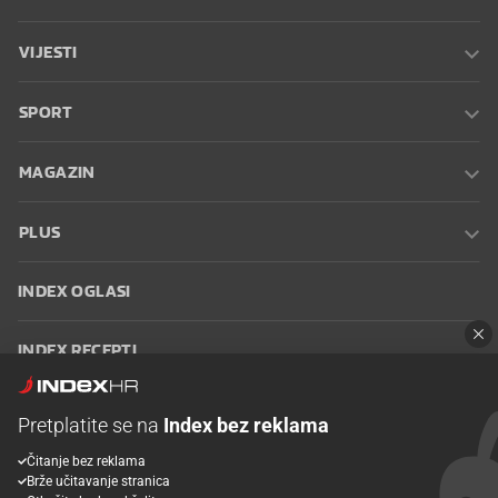
VIJESTI
SPORT
MAGAZIN
PLUS
INDEX OGLASI
INDEX RECEPTI
INFO
Pretplatite se na
Index bez reklama
Čitanje bez reklama
Oglašavanje
Zaposli se na Indexu
Kontakt
Impressum
Uvjeti
Brže učitavanje stranica
korištenja
Postavke kolačića