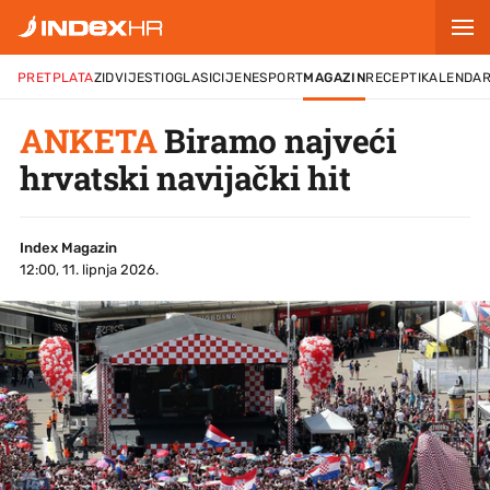
PRETPLATA
ZID
VIJESTI
OGLASI
CIJENE
SPORT
MAGAZIN
RECEPTI
KALENDA
ANKETA
Biramo najveći
hrvatski navijački hit
Index Magazin
12:00, 11. lipnja 2026.