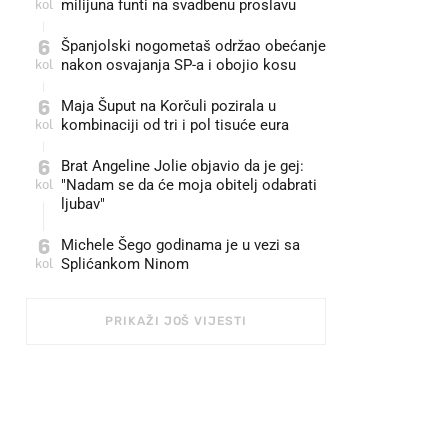
kol
milijuna funti na svadbenu proslavu
6
Španjolski nogometaš održao obećanje
kol
nakon osvajanja SP-a i obojio kosu
6
Maja Šuput na Korčuli pozirala u
kol
kombinaciji od tri i pol tisuće eura
6
Brat Angeline Jolie objavio da je gej:
kol
"Nadam se da će moja obitelj odabrati
ljubav"
6
Michele Šego godinama je u vezi sa
kol
Splićankom Ninom
PRIKAŽI JOŠ VIJESTI