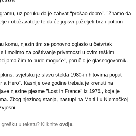
stagramu, uz poruku da je zahvat "prošao dobro". "Znamo da
telje i obožavatelje te da će joj svi poželjeti brz i potpun
nu komu, njezin tim se ponovno oglasio u četvrtak
je i molimo za poštivanje privatnosti u ovim teškim
acijama čim to bude moguće", poručio je glasnogovornik.
ins, svjetsku je slavu stekla 1980-ih hitovima poput
or a Hero". Kasnije ove godine trebala je krenuti na
ave njezine pjesme "Lost in France" iz 1976., koja je
ama. Zbog njezinog stanja, nastupi na Malti i u Njemačkoj
zvjesni.
ti grešku u tekstu? Kliknite
ovdje
.