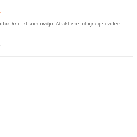
.
57.858
dex.hr
ili klikom
ovdje
. Atraktivne fotografije i videe
.