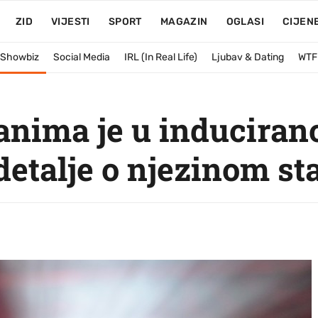
ZID
VIJESTI
SPORT
MAGAZIN
OGLASI
CIJEN
& Showbiz
Social Media
IRL (In Real Life)
Ljubav & Dating
WTF
anima je u induciran
 detalje o njezinom st