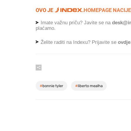
OVO JE
.
HOMEPAGE NACIJE
Imate važnu priču? Javite se na
desk@in
plaćamo.
Želite raditi na Indexu? Prijavite se
ovdje
#
bonnie tyler
#
liberto mealha