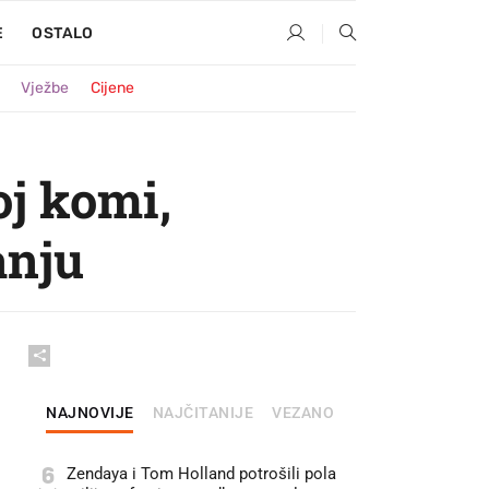
E
OSTALO
Vježbe
Cijene
oj komi,
anju
NAJNOVIJE
NAJČITANIJE
VEZANO
6
Zendaya i Tom Holland potrošili pola