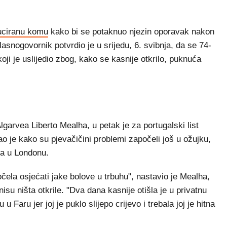
duciranu komu
kako bi se potaknuo njezin oporavak nakon
lasnogovornik potvrdio je u srijedu, 6. svibnja, da se 74-
ji je uslijedio zbog, kako se kasnije otkrilo, puknuća
Algarvea Liberto Mealha, u petak je za portugalski list
ao je kako su pjevačičini problemi započeli još u ožujku,
pa u Londonu.
počela osjećati jake bolove u trbuhu", nastavio je Mealha,
isu ništa otkrile. "Dva dana kasnije otišla je u privatnu
 u Faru jer joj je puklo slijepo crijevo i trebala joj je hitna