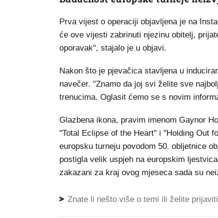
Prva vijest o operaciji objavljena je na In
će ove vijesti zabrinuti njezinu obitelj, prija
oporavak", stajalo je u objavi.
Nakon što je pjevačica stavljena u inducira
navečer. "Znamo da joj svi želite sve najbol
trenucima. Oglasit ćemo se s novim inform
Glazbena ikona, pravim imenom Gaynor Hopk
"Total Eclipse of the Heart" i "Holding Out f
europsku turneju povodom 50. obljetnice obj
postigla velik uspjeh na europskim ljestvic
zakazani za kraj ovog mjeseca sada su nei
Znate li nešto više o temi ili želite prijavi