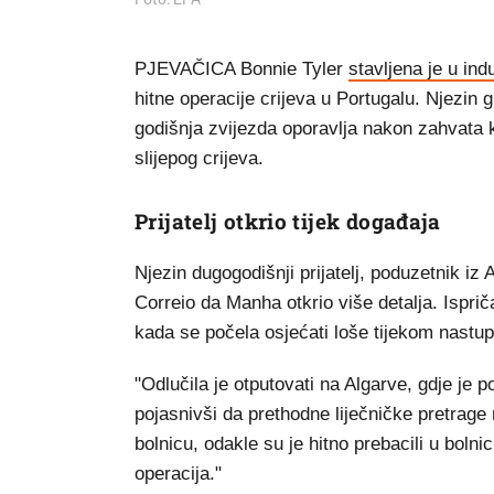
PJEVAČICA Bonnie Tyler
stavljena je u in
hitne operacije crijeva u Portugalu. Njezin g
godišnja zvijezda oporavlja nakon zahvata ko
slijepog crijeva.
Prijatelj otkrio tijek događaja
Njezin dugogodišnji prijatelj, poduzetnik iz 
Correio da Manha otkrio više detalja. Isprič
kada se počela osjećati loše tijekom nastu
"Odlučila je otputovati na Algarve, gdje je 
pojasnivši da prethodne liječničke pretrage n
bolnicu, odakle su je hitno prebacili u bolnicu
operacija."