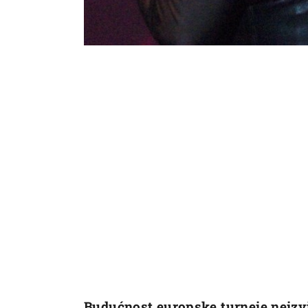
Budućnost europske turneje neizv