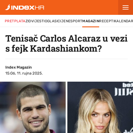
PRETPLATA
ZID
VIJESTI
OGLASI
CIJENE
SPORT
MAGAZIN
RECEPTI
KALENDA
Tenisač Carlos Alcaraz u vezi
s fejk Kardashiankom?
Index Magazin
15:06, 11. rujna 2025.