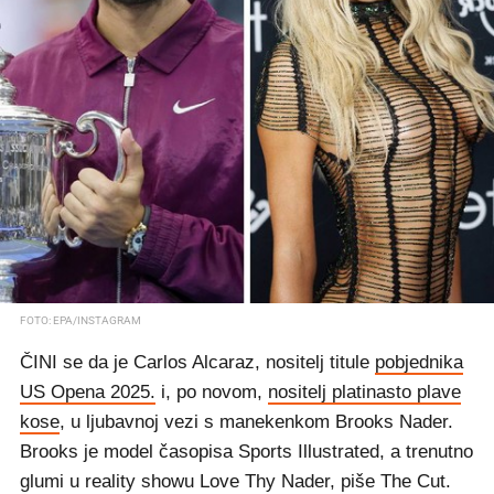
FOTO: EPA/INSTAGRAM
ČINI se da je Carlos Alcaraz, nositelj titule
pobjednika
US Opena 2025.
i, po novom,
nositelj platinasto plave
kose
, u ljubavnoj vezi s manekenkom Brooks Nader.
Brooks je model časopisa Sports Illustrated, a trenutno
glumi u reality showu Love Thy Nader, piše The Cut.