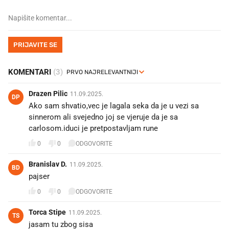
PRIJAVITE SE
KOMENTARI
(3)
Drazen Pilic
11.09.2025.
DP
Ako sam shvatio,vec je lagala seka da je u vezi sa
sinnerom ali svejedno joj se vjeruje da je sa
carlosom.iduci je pretpostavljam rune
0
0
ODGOVORITE
Branislav D.
11.09.2025.
BD
pajser
0
0
ODGOVORITE
Torca Stipe
11.09.2025.
TS
jasam tu zbog sisa