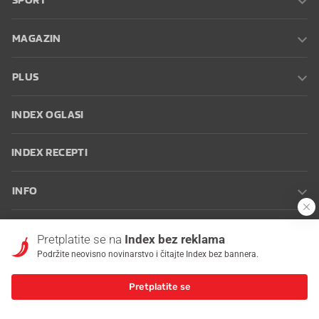
SPORT
MAGAZIN
PLUS
INDEX OGLASI
INDEX RECEPTI
INFO
Oglašavanje
Zaposli se na Indexu
Kontakt
Impressum
Uvjeti
Pretplatite se na
Index bez reklama
korištenja
Postavke kolačića
Podržite neovisno novinarstvo i čitajte Index bez bannera.
Pretplatite se
© 2026 Index