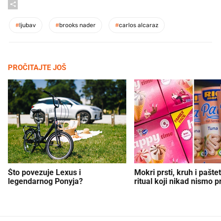
#
ljubav
#
brooks nader
#
carlos alcaraz
PROČITAJTE JOŠ
Što povezuje Lexus i
Mokri prsti, kruh i paštet
legendarnog Ponyja?
ritual koji nikad nismo p