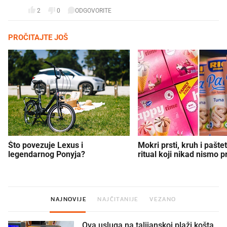
2
0
ODGOVORITE
PROČITAJTE JOŠ
Što povezuje Lexus i
Mokri prsti, kruh i paštet
legendarnog Ponyja?
ritual koji nikad nismo p
NAJNOVIJE
NAJČITANIJE
VEZANO
Ova usluga na talijanskoj plaži košta