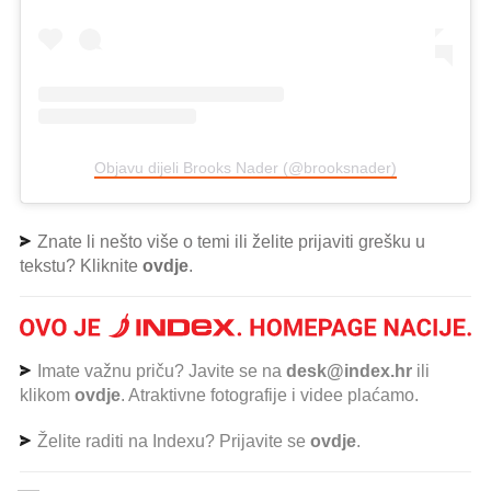
Objavu dijeli Brooks Nader (@brooksnader)
Znate li nešto više o temi ili želite prijaviti grešku u
tekstu? Kliknite
ovdje
.
Imate važnu priču? Javite se na
desk@index.hr
ili
klikom
ovdje
. Atraktivne fotografije i videe plaćamo.
Želite raditi na Indexu? Prijavite se
ovdje
.