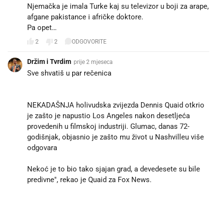
Njemačka je imala Turke kaj su televizor u boji za arape,
afgane pakistance i afričke doktore.
Pa opet…
2
2
ODGOVORITE
Držim i Tvrdim
prije 2 mjeseca
Sve shvatiš u par rečenica
NEKADAŠNJA holivudska zvijezda Dennis Quaid otkrio
je zašto je napustio Los Angeles nakon desetljeća
provedenih u filmskoj industriji. Glumac, danas 72-
godišnjak, objasnio je zašto mu život u Nashvilleu više
odgovara
Nekoć je to bio tako sjajan grad, a devedesete su bile
predivne", rekao je Quaid za Fox News.