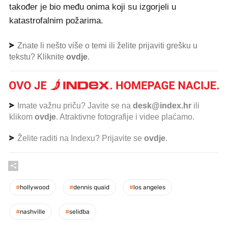
također je bio među onima koji su izgorjeli u
katastrofalnim požarima.
Znate li nešto više o temi ili želite prijaviti grešku u
tekstu? Kliknite
ovdje
.
Imate važnu priču? Javite se na
desk@index.hr
ili
klikom
ovdje
. Atraktivne fotografije i videe plaćamo.
Želite raditi na Indexu? Prijavite se
ovdje
.
#
hollywood
#
dennis quaid
#
los angeles
#
nashville
#
selidba