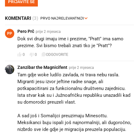
PRIJAVITE SE
KOMENTARI
(3)
Pero Prč
prije 2 mjeseca
PP
Dok svi drugi imaju ime i prezime, "Pratt" ima samo
prezime. Svi bismo trebali znati tko je "Pratt"? 👀
0
0
ODGOVORITE
Zanzibar the Magnicifent
prije 2 mjeseca
Tam gdje woke ludilo zavlada, ni trava nebu rasla.
Migranti jesu izvor jeftine radne snage, ali
potkapacitirani za funkcionalnu društvenu zajednicu.
Ista stvar kak su i Južnoafričku republiku unazadili kad
su domorodci preuzeli vlast.
A sad još i Somalijci preuzimaju Minesottu.
Meksikanci buju ispali još najnormalniji, ali dugoročno,
nizbrdo sve ide gdje je migracija preuzela populaciju.