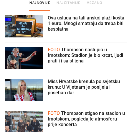
NAJNOVIJE
NAJČITANIJE
VEZANO
Ova usluga na talijanskoj plaži košta
1 euro. Mnogi smatraju da treba biti
besplatna
FOTO
Thompson nastupio u
Imotskom: Stadion je bio krcat, ljudi
pratili i sa stijena
Miss Hrvatske krenula po svjetsku
krunu: U Vijetnam je ponijela i
poseban dar
FOTO
Thompson stigao na stadion u
Imotskom, pogledajte atmosferu
prije koncerta