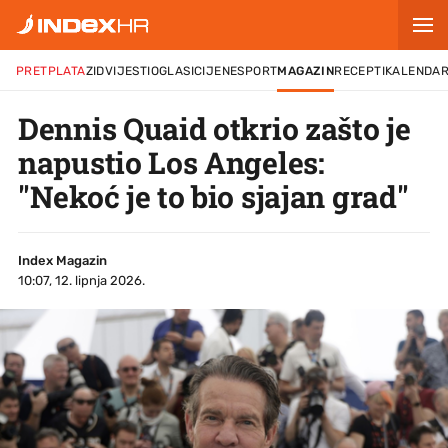
PRETPLATA
ZID
VIJESTI
OGLASI
CIJENE
SPORT
MAGAZIN
RECEPTI
KALENDA
Dennis Quaid otkrio zašto je
napustio Los Angeles:
"Nekoć je to bio sjajan grad"
Index Magazin
10:07, 12. lipnja 2026.