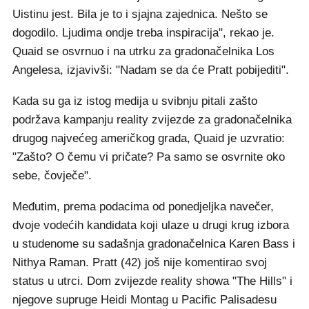
Uistinu jest. Bila je to i sjajna zajednica. Nešto se
dogodilo. Ljudima ondje treba inspiracija", rekao je.
Quaid se osvrnuo i na utrku za gradonačelnika Los
Angelesa, izjavivši: "Nadam se da će Pratt pobijediti".
Kada su ga iz istog medija u svibnju pitali zašto
podržava kampanju reality zvijezde za gradonačelnika
drugog najvećeg američkog grada, Quaid je uzvratio:
"Zašto? O čemu vi pričate? Pa samo se osvrnite oko
sebe, čovječe".
Međutim, prema podacima od ponedjeljka navečer,
dvoje vodećih kandidata koji ulaze u drugi krug izbora
u studenome su sadašnja gradonačelnica Karen Bass i
Nithya Raman. Pratt (42) još nije komentirao svoj
status u utrci. Dom zvijezde reality showa "The Hills" i
njegove supruge Heidi Montag u Pacific Palisadesu