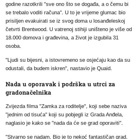
godine razotkrili "sve ono što se događa, a o čemu bi
se trebalo voditi računa". U to je vrijeme glumac bio
prisiljen evakuirati se iz svog doma u losanđeleskoj
četvrti Brentwood. U vatrenoj stihiji uništeno je više od
18.000 domova i građevina, a život je izgubila 31
osoba.
"Ljudi su bijesni, a istovremeno se osjećaju kao da su
odustali, da budem iskren", nastavio je Quaid.
Nada u oporavak i podrška u utrci za
gradonačelnika
Zvijezda filma "Zamka za roditelje", koji sebe naziva
"jednim od tisuća" koji su pobjegli iz Grada Anđela,
naglasio je kako se "nada da će se grad oporaviti".
"Stvarno se nadam. Bio je to nekoć fantastičan grad.