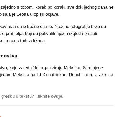
 zajedno s tobom, korak po korak, sve dok jednog dana ne
pisala je Leotta u opisu objave.
ukavima i crne kožne čizme. Njezine fotografije brzo su
 pratitelja, koji su pohvalili njezin izgled i izrazili
iko nogometnih velikana.
venstva
vo, koje zajednički organiziraju Meksiko, Sjedinjene
objedom Meksika nad Južnoafričkom Republikom. Utakmica
ti grešku u tekstu? Kliknite
ovdje
.
.
164.939 ČITATELJA D