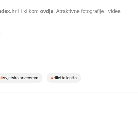
dex.hr
ili klikom
ovdje
. Atraktivne fotografije i videe
.
#
svjetsko prvenstvo
#
diletta leotta