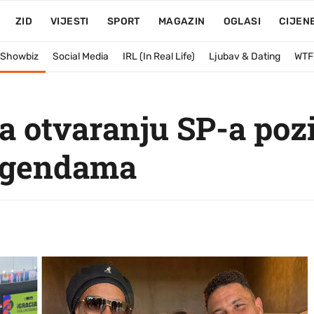
ZID
VIJESTI
SPORT
MAGAZIN
OGLASI
CIJEN
& Showbiz
Social Media
IRL (In Real Life)
Ljubav & Dating
WTF
na otvaranju SP-a pozi
egendama