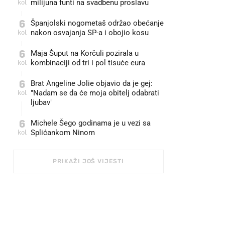
kol
milijuna funti na svadbenu proslavu
6
Španjolski nogometaš održao obećanje
kol
nakon osvajanja SP-a i obojio kosu
6
Maja Šuput na Korčuli pozirala u
kol
kombinaciji od tri i pol tisuće eura
6
Brat Angeline Jolie objavio da je gej:
kol
"Nadam se da će moja obitelj odabrati
ljubav"
6
Michele Šego godinama je u vezi sa
kol
Splićankom Ninom
PRIKAŽI JOŠ VIJESTI