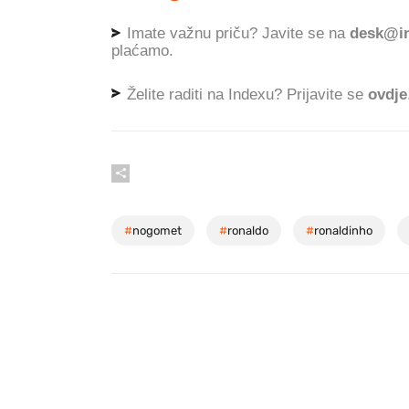
Imate važnu priču? Javite se na
desk@in
plaćamo.
Želite raditi na Indexu? Prijavite se
ovdje
#
nogomet
#
ronaldo
#
ronaldinho