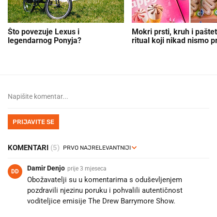
Što povezuje Lexus i
Mokri prsti, kruh i paštet
legendarnog Ponyja?
ritual koji nikad nismo p
PRIJAVITE SE
KOMENTARI
(5)
Damir Denjo
prije 3 mjeseca
DD
Obožavatelji su u komentarima s oduševljenjem
pozdravili njezinu poruku i pohvalili autentičnost
voditeljice emisije The Drew Barrymore Show.