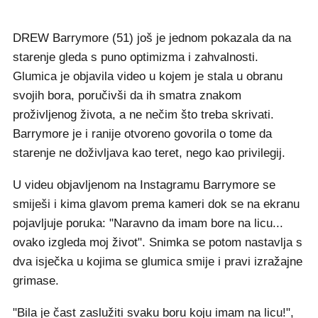
DREW Barrymore (51) još je jednom pokazala da na
starenje gleda s puno optimizma i zahvalnosti.
Glumica je objavila video u kojem je stala u obranu
svojih bora, poručivši da ih smatra znakom
proživljenog života, a ne nečim što treba skrivati.
Barrymore je i ranije otvoreno govorila o tome da
starenje ne doživljava kao teret, nego kao privilegij.
U videu objavljenom na Instagramu Barrymore se
smiješi i kima glavom prema kameri dok se na ekranu
pojavljuje poruka: "Naravno da imam bore na licu...
ovako izgleda moj život". Snimka se potom nastavlja s
dva isječka u kojima se glumica smije i pravi izražajne
grimase.
"Bila je čast zaslužiti svaku boru koju imam na licu!",