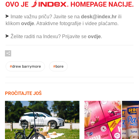
Imate važnu priču? Javite se na
desk@index.hr
ili
klikom
ovdje
. Atraktivne fotografije i videe plaćamo.
Želite raditi na Indexu? Prijavite se
ovdje
.
#
drew barrymore
#
bore
PROČITAJTE JOŠ