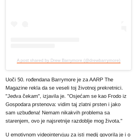
A post shared by Drew Barrymore (@drewbarrymore)
Uoči 50. rođendana Barrymore je za AARP The
Magazine rekla da se veseli toj životnoj prekretnici.
"Jedva čekam", izjavila je. "Osjećam se kao Frodo iz
Gospodara prstenova: vidim taj zlatni prsten i jako
sam uzbuđena! Nemam nikakvih problema sa
starenjem, ovo je najsretnije razdoblje mog života."
U emotivnom videointervjuu za isti medij govorila je i o