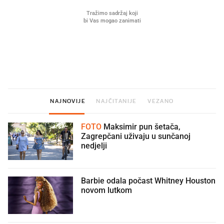
Što povezuje Lexus i
Mokri prsti, kruh i paštet
legendarnog Ponyja?
ritual koji nikad nismo p
NAJNOVIJE
NAJČITANIJE
VEZANO
FOTO
Maksimir pun šetača,
Zagrepčani uživaju u sunčanoj
nedjelji
Barbie odala počast Whitney Houston
novom lutkom