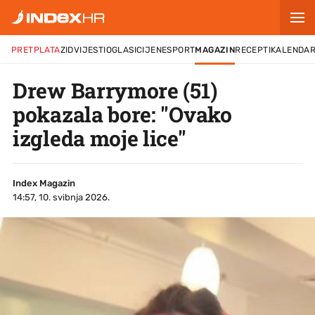
PRETPLATA
ZID
VIJESTI
OGLASI
CIJENE
SPORT
MAGAZIN
RECEPTI
KALENDA
Drew Barrymore (51)
pokazala bore: "Ovako
izgleda moje lice"
Index Magazin
14:57, 10. svibnja 2026.