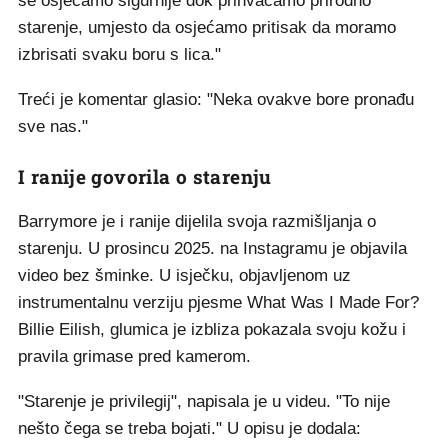
se osjećamo sigurnije dok prihvaćamo prirodno
starenje, umjesto da osjećamo pritisak da moramo
izbrisati svaku boru s lica."
Treći je komentar glasio: "Neka ovakve bore pronađu
sve nas."
I ranije govorila o starenju
Barrymore je i ranije dijelila svoja razmišljanja o
starenju. U prosincu 2025. na Instagramu je objavila
video bez šminke. U isječku, objavljenom uz
instrumentalnu verziju pjesme What Was I Made For?
Billie Eilish, glumica je izbliza pokazala svoju kožu i
pravila grimase pred kamerom.
"Starenje je privilegij", napisala je u videu. "To nije
nešto čega se treba bojati." U opisu je dodala: