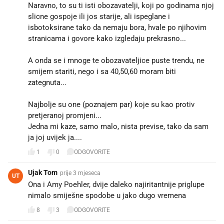
Naravno, to su ti isti obozavatelji, koji po godinama njoj
slicne gospoje ili jos starije, ali ispeglane i
isbotoksirane tako da nemaju bora, hvale po njihovim
stranicama i govore kako izgledaju prekrasno...
A onda se i mnoge te obozavateljice puste trendu, ne
smijem stariti, nego i sa 40,50,60 moram biti
zategnuta...
Najbolje su one (poznajem par) koje su kao protiv
pretjeranoj promjeni...
Jedna mi kaze, samo malo, nista previse, tako da sam
ja joj uvijek ja....
1
0
ODGOVORITE
Ujak Tom
prije 3 mjeseca
UT
Ona i Amy Poehler, dvije daleko najiritantnije priglupe
nimalo smiješne spodobe u jako dugo vremena
8
3
ODGOVORITE